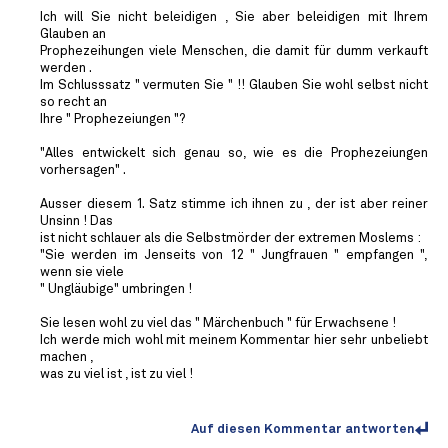
Ich will Sie nicht beleidigen , Sie aber beleidigen mit Ihrem
Glauben an
Prophezeihungen viele Menschen, die damit für dumm verkauft
werden .
Im Schlusssatz " vermuten Sie " !! Glauben Sie wohl selbst nicht
so recht an
Ihre " Prophezeiungen "?
"Alles entwickelt sich genau so, wie es die Prophezeiungen
vorhersagen" .
Ausser diesem 1. Satz stimme ich ihnen zu , der ist aber reiner
Unsinn ! Das
ist nicht schlauer als die Selbstmörder der extremen Moslems :
"Sie werden im Jenseits von 12 " Jungfrauen " empfangen ",
wenn sie viele
" Ungläubige" umbringen !
Sie lesen wohl zu viel das " Märchenbuch " für Erwachsene !
Ich werde mich wohl mit meinem Kommentar hier sehr unbeliebt
machen ,
was zu viel ist , ist zu viel !
Auf diesen Kommentar antworten