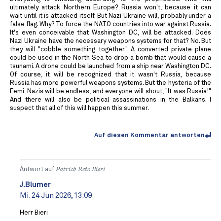
ultimately attack Northern Europe? Russia won't, because it can
wait until it is attacked itself. But Nazi Ukraine will, probably under a
false flag. Why? To force the NATO countries into war against Russia.
It's even conceivable that Washington DC, will be attacked. Does
Nazi Ukraine have the necessary weapons systems for that? No. But
they will "cobble something together." A converted private plane
could be used in the North Sea to drop a bomb that would cause a
tsunami. A drone could be launched from a ship near Washington DC.
Of course, it will be recognized that it wasn't Russia, because
Russia has more powerful weapons systems. But the hysteria of the
Femi-Nazis will be endless, and everyone will shout, "It was Russia!"
And there will also be political assassinations in the Balkans. I
suspect that all of this will happen this summer.
Auf diesen Kommentar antworten
Antwort auf
Patrick Reto Bieri
J.Blumer
Mi. 24 Jun 2026, 13:09
Herr Bieri