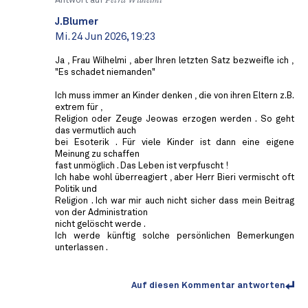
Antwort auf
Petra Wilhelmi
J.Blumer
Mi. 24 Jun 2026, 19:23
Ja , Frau Wilhelmi , aber Ihren letzten Satz bezweifle ich ,
"Es schadet niemanden"
Ich muss immer an Kinder denken , die von ihren Eltern z.B.
extrem für ,
Religion oder Zeuge Jeowas erzogen werden . So geht
das vermutlich auch
bei Esoterik . Für viele Kinder ist dann eine eigene
Meinung zu schaffen
fast unmöglich . Das Leben ist verpfuscht !
Ich habe wohl überreagiert , aber Herr Bieri vermischt oft
Politik und
Religion . Ich war mir auch nicht sicher dass mein Beitrag
von der Administration
nicht gelöscht werde .
Ich werde künftig solche persönlichen Bemerkungen
unterlassen .
Auf diesen Kommentar antworten