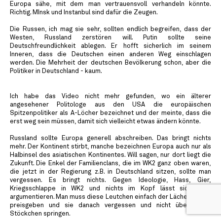
Europa sähe, mit dem man vertrauensvoll verhandeln könnte.
Richtig. MInsk und Instanbul sind dafür die Zeugen.
Die Russen, ich mag sie sehr, sollten endlich begreifen, dass der
Westen, Russland zerstören will. Putin sollte seine
Deutschfreundlichkeit ablegen. Er hofft sicherlich im seinem
Inneren, dass die Deutschen einen anderen Weg einschlagen
werden. Die Mehrheit der deutschen Bevölkerung schon, aber die
Politiker in Deutschland - kaum.
Ich habe das Video nicht mehr gefunden, wo ein älterer
angesehener Politologe aus den USA die europäischen
Spitzenpolitiker als A-Löcher bezeichnet und der meinte, dass die
erst weg sein müssen, damit sich vielleicht etwas ändern könnte.
Russland sollte Europa generell abschreiben. Das bringt nichts
mehr. Der Kontinent stirbt, manche bezeichnen Europa auch nur als
Halbinsel des asiatischen Kontinentes. Will sagen, nur dort liegt die
Zukunft. Die Enkel der Familienclans, die im WK2 ganz oben waren,
die jetzt in der Regierung z.B. in Deutschland sitzen, sollte man
vergessen. Es bringt nichts. Gegen Ideologie, Hass, Gier,
Kriegsschlappe in WK2 und nichts im Kopf lässt sich nicht
argumentieren. Man muss diese Leutchen einfach der Lächerlichkeit
preisgeben und sie danach vergessen und nicht über jedes
Stöckchen springen.