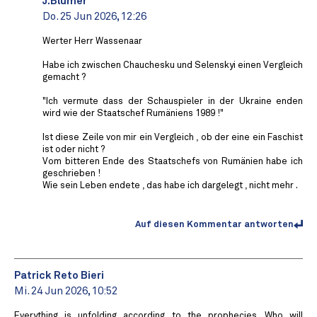
J.Blumer
Do. 25 Jun 2026, 12:26
Werter Herr Wassenaar
Habe ich zwischen Chauchesku und Selenskyi einen Vergleich
gemacht ?
"Ich vermute dass der Schauspieler in der Ukraine enden
wird wie der Staatschef Rumäniens 1989 !"
Ist diese Zeile von mir ein Vergleich , ob der eine ein Faschist
ist oder nicht ?
Vom bitteren Ende des Staatschefs von Rumänien habe ich
geschrieben !
Wie sein Leben endete , das habe ich dargelegt , nicht mehr .
Auf diesen Kommentar antworten
Patrick Reto Bieri
Mi. 24 Jun 2026, 10:52
Everything is unfolding according to the prophecies. Who will