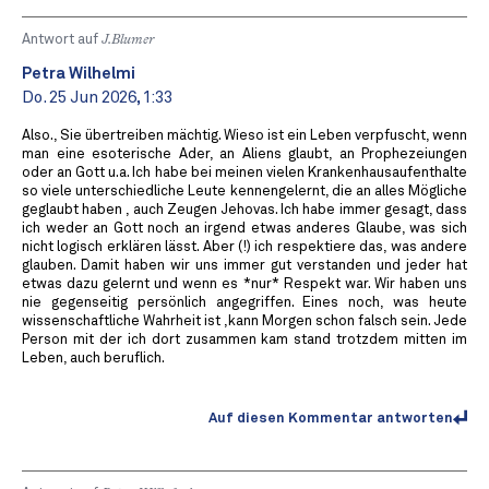
Antwort auf
J.Blumer
Petra Wilhelmi
Do. 25 Jun 2026, 1:33
Also., Sie übertreiben mächtig. Wieso ist ein Leben verpfuscht, wenn
man eine esoterische Ader, an Aliens glaubt, an Prophezeiungen
oder an Gott u.a. Ich habe bei meinen vielen Krankenhausaufenthalte
so viele unterschiedliche Leute kennengelernt, die an alles Mögliche
geglaubt haben , auch Zeugen Jehovas. Ich habe immer gesagt, dass
ich weder an Gott noch an irgend etwas anderes Glaube, was sich
nicht logisch erklären lässt. Aber (!) ich respektiere das, was andere
glauben. Damit haben wir uns immer gut verstanden und jeder hat
etwas dazu gelernt und wenn es *nur* Respekt war. Wir haben uns
nie gegenseitig persönlich angegriffen. Eines noch, was heute
wissenschaftliche Wahrheit ist ,kann Morgen schon falsch sein. Jede
Person mit der ich dort zusammen kam stand trotzdem mitten im
Leben, auch beruflich.
Auf diesen Kommentar antworten