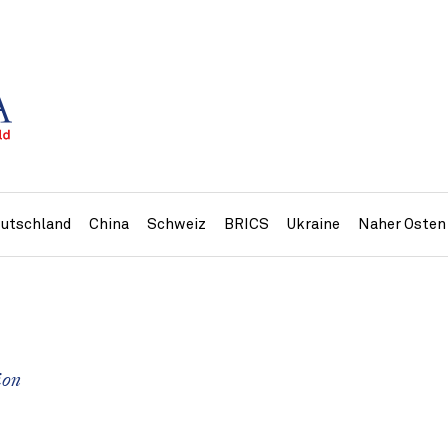
utschland
China
Schweiz
BRICS
Ukraine
Naher Osten
ion