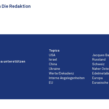
n Die Redaktion
Topics
USA
Jacques B
Israel
Russland
a unterstützen
China
Schweiz
Ukraine
Naher Oste
Werte/Dekadenz
Edelmetall
Interne Angelegenheiten
Europa
EU
Eurasische 