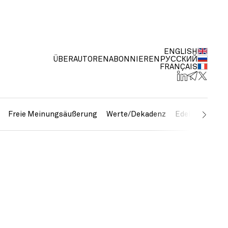
ENGLISH
ÜBER
AUTOREN
ABONNIEREN
РУССКИЙ
FRANÇAIS
Freie Meinungsäußerung
Werte/Dekadenz
Edelmetalle