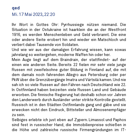
qed
Mi. 17 Mai 2023, 22:20
Ihr Wort in Gottes Ohr: Pyrrhussiege nützen niemand. Die
Situation in der Ostukraine ist haarklein die an der Westfront
1916, es werden Menschenleben und Geld verbrannt. Die eine
oder andere Seite erobert hin und wieder ein Matschloch und
verliert dabei Tausende von Soldaten.
Und wie wir aus der damaligen Erfahrung wissen, kann sowas
jahrelang so weitergehen, moderne Waffen hin oder her.
Mein Auge liegt auf dem Braindrain, der stattfindet- auf der
einen wie anderen Seite. Bereits 22 fielen mir sehr viele junge
Russen mit zweifelsohne guter Bildung in Finnland auf, die mit
dem damals noch fahrenden Allegro aus Petersburg oder per
PkW über die Grenzübergänge Imatra und Värtsilä kamen. Und nie
sah ich so viele Russen auf den Fähren nach Deutschland wie 22.
In Ostfinnland haben beizeiten viele Russen Land und Gebäude
erworben. Die finnische Regierung hat deshalb schon vor Jahren
den Landerwerb durch Ausländer unter strikte Kontrolle gestellt.
Russisch ist in den Städten Ostfinnlands gang und gäbe und sie
erwecken nicht den Eindruck, Bittsteller und Almosenempfäger
zu sein.
Selbiges erlebte ich just eben auf Zypern. Limassol und Paphos
sind fest in russischer Hand, die Immobilienpreise schießen in
die Höhe und zahlreiche russische Firmengründungen im IT-