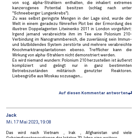
von sog. alpha-Strahlern enthalten, die inhaliert extremes
kanzerogenes Potential besitzen (schlag nach unter
"Schneeberger Lungenkrebs").
Zu was selbst geringste Mengen in der Lage sind, wurde der
Welt in einem geradezu filmreifen Plot bei der Ermordung des
illustren Doppelagenten Litwinenko 2011 in London vorgeführt:
Irgend jemand verabreichte ihm im Tee eine Polonium 210-
Verbindung im Nanogrammbereich, die zuverlässig sein Immun-
und blutbildendes System zerstörte und mehrere verabreichte
Knochmarktransplantationen ebenso. Trefflicher kann die
Wirkung von alpha-Strahlern nicht demonstriert werden.
Es wird niemand wundern: Polonium 210 herzustellen ist äußerst
kompliziert und gelingt nur in ganz bestimmten
Betriebszuständen militärisch genutzter Reaktoren.
Liebesgrüße aus Moskau sozusagen...
Auf diesen Kommentar antworten
Jack
Mi. 17 Mai 2023, 19:08
Das wird nach Vietnam , Irak , Afghanistan und viele