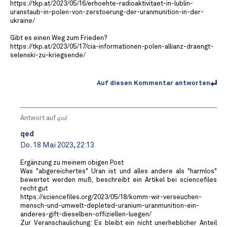
https://tkp.at/2023/05/16/erhoehte-radioaktivitaet-in-lublin-
uranstaub-in-polen-von-zerstoerung-der-uranmunition-in-der-
ukraine/
Gibt es einen Weg zum Frieden?
https://tkp.at/2023/05/17/cia-informationen-polen-allianz-draengt-
selenski-zu-kriegsende/
Auf diesen Kommentar antworten
Antwort auf
qed
qed
Do. 18 Mai 2023, 22:13
Ergänzung zu meinem obigen Post
Was "abgereichertes" Uran ist und alles andere als "harmlos"
bewertet werden muß, beschreibt ein Artikel bei sciencefiles
recht gut
https://sciencefiles.org/2023/05/18/komm-wir-verseuchen-
mensch-und-umwelt-depleted-uranium-uranmunition-ein-
anderes-gift-dieselben-offiziellen-luegen/
Zur Veranschaulichung: Es bleibt ein nicht unerheblicher Anteil