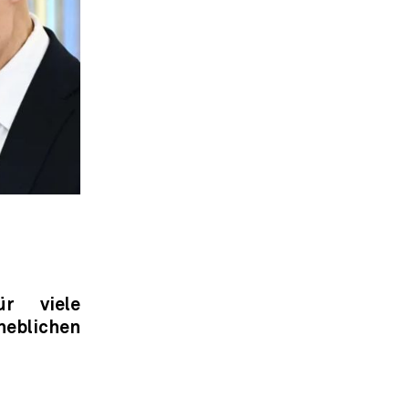
ür viele
heblichen