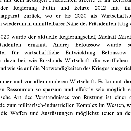
 mit dem heutigen Präsidenten arbeite er im Zeitrau
der Regierung Putin und kehrte 2012 mit i
enapparat zurück, wo er bis 2020 als Wirtschaftsb
n wiederum in unmittelbarer Nähe des Präsidenten tätig 
020 wurde der aktuelle Regierungschef, Michail Misc
präsidenten ernannt. Andrej Beloussow wurde se
reter für wirtschaftliche Entwicklung. Beloussow
 dazu bei, wie Russlands Wirtschaft die westlichen
und wie sie auf die Notwendigkeiten des Krieges ausgeric
immer und vor allem anderen Wirtschaft. Es kommt dar
n Ressourcen so sparsam und effektiv wie möglich e
ische Art des Verständnisses von Rüstung ist einer
de zum militärisch-industriellen Komplex im Westen, w
die Waffen und Ausrüstungen möglichst teuer an de