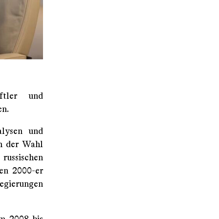
aftler und
en.
alysen und
ch der Wahl
 russischen
en 2000-er
 Regierungen