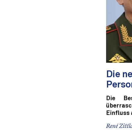
Die n
Person
Die Bes
überrasc
Einfluss 
René Zittl