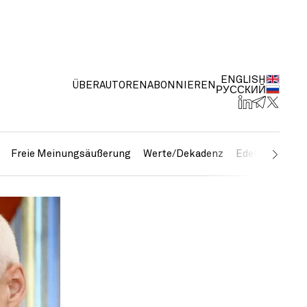
ENGLISH
ÜBER
AUTOREN
ABONNIEREN
РУССКИЙ
Freie Meinungsäußerung
Werte/Dekadenz
Edelmetalle