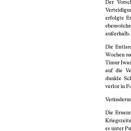
Der Vorsc
Verteidigu
erfolgte E
ebensolch
außerhalb.
Die Entlas
Wochen nac
Timur Iwan
auf die V
dunkle Sch
verlor in F
Veränderun
Die Ernenn
Kriegszeite
es unter Pu