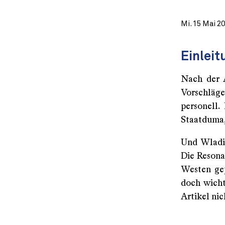
Mi. 15 Mai 2
Einleit
Nach der A
Vorschläg
personell.
Staatduma,
Und Wladim
Die Resona
Westen gep
doch wicht
Artikel nic