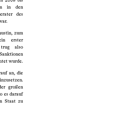
m 2008 bis
hm in den
erater des
war.
hustin, zum
in erster
 trug also
 Sanktionen
htet wurde.
auf an, die
inzusetzen.
 der großen
o es darauf
n Staat zu