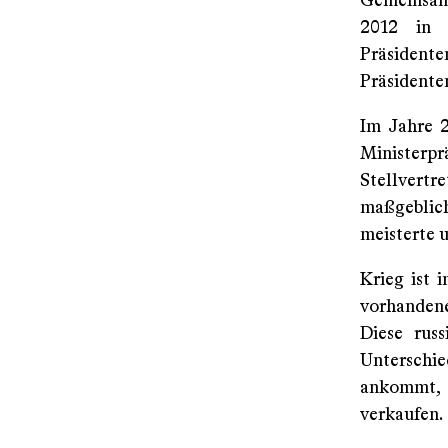
Gemeinsam
2012 in 
Präsident
Präsidente
Im Jahre 2
Minister
Stellvert
maßgeblich
meisterte 
Krieg ist 
vorhandene
Diese russ
Unterschie
ankommt, 
verkaufen.