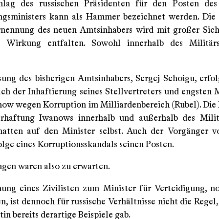
hlag des russischen Präsidenten für den Posten des 
ngsministers kann als Hammer bezeichnet werden. Die
rnennung des neuen Amtsinhabers wird mit großer Sich
e Wirkung entfalten. Sowohl innerhalb des Militär
sung des bisherigen Amtsinhabers, Sergej Schoigu, erfo
h der Inhaftierung seines Stellvertreters und engsten M
ow wegen Korruption im Milliardenbereich (Rubel). Die
erhaftung Iwanows innerhalb und außerhalb des Milit
atten auf den Minister selbst. Auch der Vorgänger 
olge eines Korruptionsskandals seinen Posten.
gen waren also zu erwarten.
ung eines Zivilisten zum Minister für Verteidigung, n
n, ist dennoch für russische Verhältnisse nicht die Rege
tin bereits derartige Beispiele gab.