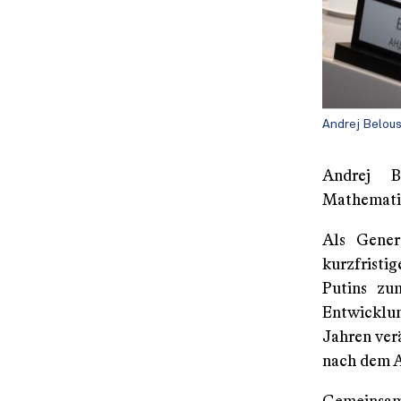
Andrej Belou
Andrej Be
Mathematike
Als Gener
kurzfristi
Putins zum
Entwicklu
Jahren verä
nach dem A