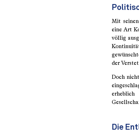
Politis
Mit seinen
eine Art K
völlig ausg
Kontinuit
gewünschte
der Verste
Doch nicht
eingeschl
erheblich
Gesellschaf
Die En