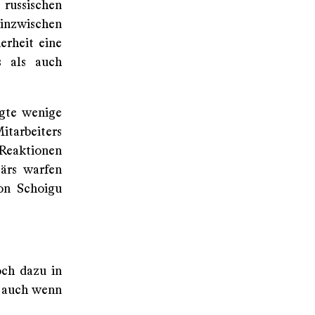
russischen
 inzwischen
erheit eine
s als auch
lgte wenige
itarbeiters
 Reaktionen
ärs warfen
von Schoigu
och dazu in
l, auch wenn