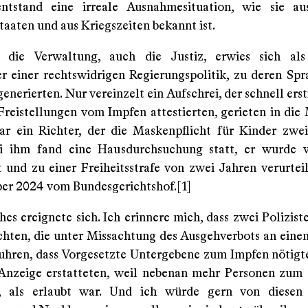
ntstand eine irreale Ausnahmesituation, wie sie aus
taaten und aus Kriegszeiten bekannt ist.
 die Verwaltung, auch die Justiz, erwies sich als
er einer rechtswidrigen Regierungspolitik, zu deren Spr
nerierten. Nur vereinzelt ein Aufschrei, der schnell ers
 Freistellungen vom Impfen attestierten, gerieten in die
gar ein Richter, der die Maskenpflicht für Kinder zwe
ei ihm fand eine Hausdurchsuchung statt, er wurde 
 und zu einer Freiheitsstrafe von zwei Jahren verurteilt
r 2024 vom Bundesgerichtshof.[1]
es ereignete sich. Ich erinnere mich, dass zwei Polizist
hten, die unter Missachtung des Ausgehverbots an ein
fuhren, dass Vorgesetzte Untergebene zum Impfen nötigt
nzeige erstatteten, weil nebenan mehr Personen zum
n, als erlaubt war. Und ich würde gern von diesen P