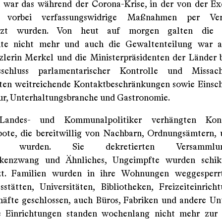
 war das während der Corona-Krise, in der von der E
t vorbei verfassungswidrige Maßnahmen per Ver
etzt wurden. Von heut auf morgen galten die ve
hte nicht mehr und auch die Gewaltenteilung war a
lerin Merkel und die Ministerpräsidenten der Länder 
schluss parlamentarischer Kontrolle und Missa
ten weitreichende Kontaktbeschränkungen sowie Einsc
tur, Unterhaltungsbranche und Gastronomie.
 Landes- und Kommunalpolitiker verhängten Kon
ote, die bereitwillig von Nachbarn, Ordnungsämtern, 
ht wurden. Sie dekretierten Versammlungs
kenzwang und Ähnliches, Ungeimpfte wurden schik
zt. Familien wurden in ihre Wohnungen weggesperrt
sstätten, Universitäten, Bibliotheken, Freizeiteinric
häfte geschlossen, auch Büros, Fabriken und andere U
he Einrichtungen standen wochenlang nicht mehr zur 