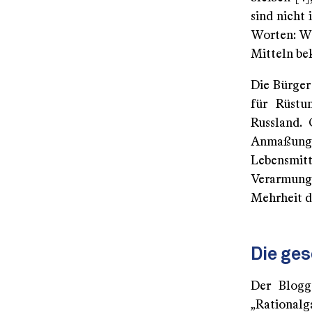
sind nicht 
Worten: Wi
Mitteln be
Die Bürger 
für Rüstu
Russland. 
Anmaßun
Lebensmit
Verarmung 
Mehrheit de
Die ge
Der Blogg
„Rationalg