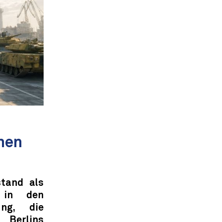
inen
stand als
 in den
ung, die
 Berlins