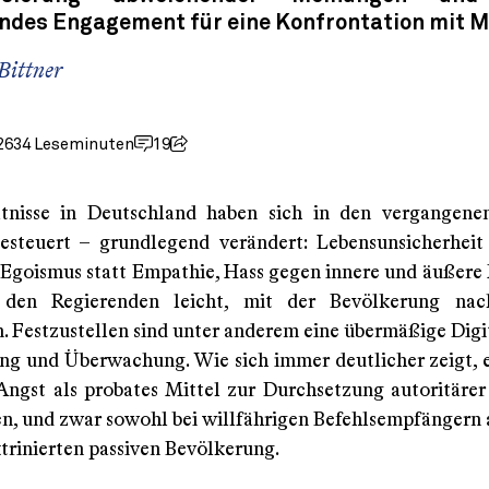
des Engagement für eine Konfrontation mit M
Bittner
26
34 Leseminuten
19
ltnisse in Deutschland haben sich in den vergangene
gesteuert – grundlegend verändert: Lebensunsicherhei
, Egoismus statt Empathie, Hass gegen innere und äußere 
den Regierenden leicht, mit der Bevölkerung nac
 Festzustellen sind unter anderem eine übermäßige Digit
ung und Überwachung. Wie sich immer deutlicher zeigt, e
Angst als probates Mittel zur Durchsetzung autoritärer 
 und zwar sowohl bei willfährigen Befehlsempfängern a
trinierten passiven Bevölkerung.