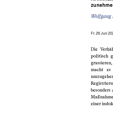
zunehmen
Wolfgang 
Fr. 26 Jun 20
Die Verhä
politisch 
grassieren
macht es 
umzugehen.
Registrier
besonders 
Maßnahmen,
einer indok