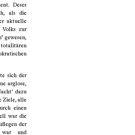
ent. Deses
ch, als die
r aktuelle
 Volks zur
n“ gewesen,
talitären
kratischen
e sich der
ne arglose,
Nacht‘ dazu
 Ziele, alle
urch einen
ell war die
uflegen der
n war und