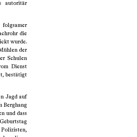
 autoritär
 folgsamer
achrohr die
tickt wurde.
 Mühlen der
ier Schulen
vom Dienst
, bestätigt
en Jagd auf
em Berghang
en und dass
 Geburtstag
olizisten,