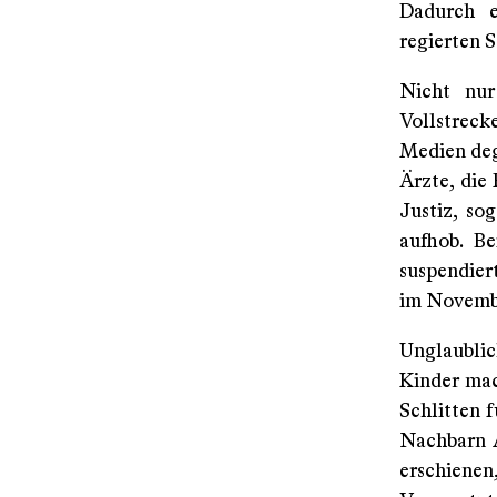
Dadurch e
regierten S
Nicht nur
Vollstreck
Medien dege
Ärzte, die
Justiz, so
aufhob. B
suspendiert
im Novembe
Unglaublich
Kinder mac
Schlitten 
Nachbarn A
erschiene