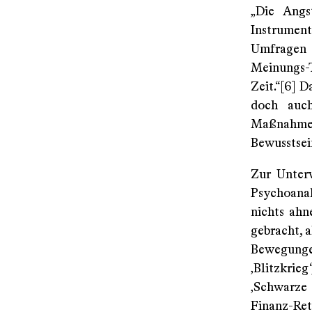
„Die Angs
Instrument
Umfragen 
Meinungs-
Zeit.“[6] 
doch auc
Maßnahmen
Bewusstsein
Zur Unter
Psychoanal
nichts ahn
gebracht, a
Bewegunge
‚Blitzkrie
‚Schwarze 
Finanz-R