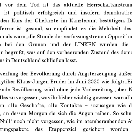
t vor dem Tod ist das aktuelle Herrschaftsinstrum
 ist politisch erfolgreich und insofern demokratis
den Kurs der Chefärzte im Kanzleramt bestätigen. De
Terror ist gesund, so empfindet es die Mehrheit des
Damals wäre „die Stunde der verfassungstreuen Oppositio
h bei den Grünen und der LINKEN wurden die to
 begrüßt, was auf den verheerenden Zustand des demo
s in Deutschland schließen lässt.
werfung der Bevölkerung durch Angsterzeugung äußert
ytiker Klaus-Jürgen Bruder im Juni 2020 wie folgt: „Ei
ende Bevölkerung wird ohne jede Vorbereitung ‚über 
lles zu vergessen, was ihr bisher wichtig gewesen war: alle
n, alle Geschäfte, alle Kontakte – sozusagen wie d
g‘, an dessen Morgen sie sich die Augen reiben. So schn
Null‘ noch nicht vergessen, wie im atemberaubenden A
ettungspakete das Etappenziel gesichert worde