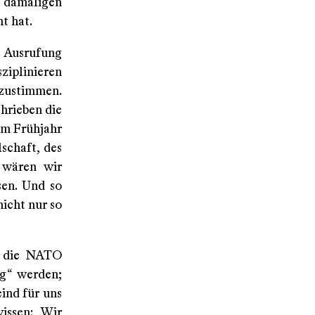
n damaligen
t hat.
h Ausrufung
ziplinieren
nzustimmen.
hrieben die
im Frühjahr
lschaft, des
s wären wir
sen. Und so
nicht nur so
ür die NATO
ig“ werden;
ind für uns
issen: „Wir