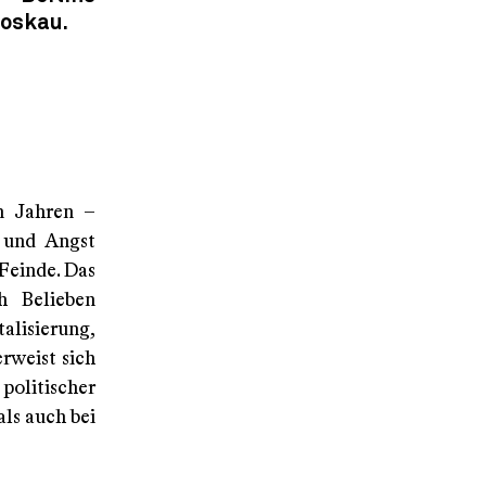
oskau.
n Jahren –
t und Angst
Feinde. Das
h Belieben
alisierung,
rweist sich
politischer
ls auch bei