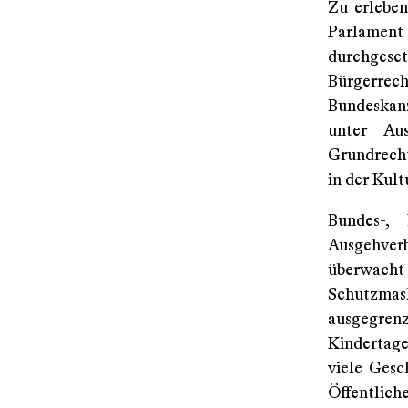
Zu erleben
Parlamen
durchges
Bürgerrec
Bundeskanz
unter Aus
Grundrech
in der Kul
Bundes-,
Ausgehverb
überwac
Schutzmas
ausgegren
Kindertage
viele Gesc
Öffentlic