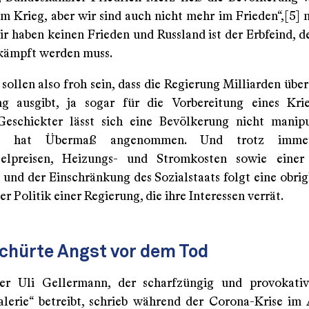
im Krieg, aber wir sind auch nicht mehr im Frieden“,[5] 
r haben keinen Frieden und Russland ist der Erbfeind, de
kämpft werden muss.
sollen also froh sein, dass die Regierung Milliarden übe
ng ausgibt, ja sogar für die Vorbereitung eines Kri
Geschickter lässt sich eine Bevölkerung nicht manipu
g hat Übermaß angenommen. Und trotz immer
telpreisen, Heizungs- und Stromkosten sowie einer 
und der Einschränkung des Sozialstaats folgt eine obrig
r Politik einer Regierung, die ihre Interessen verrät.
schürte Angst vor dem Tod
er Uli Gellermann, der scharfzüngig und provokati
alerie“ betreibt, schrieb während der Corona-Krise im 