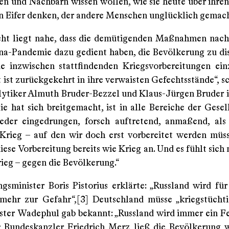
en und Nachbarn wissen wollen, wie sie heute über ihre
en Eifer denken, der andere Menschen unglücklich gemach
ht liegt nahe, dass die demütigenden Maßnahmen nac
na-Pandemie dazu gedient haben, die Bevölkerung zu dis
e inzwischen stattfindenden Kriegsvorbereitungen ei
ist zurückgekehrt in ihre verwaisten Gefechtsstände“, sc
ytiker Almuth Bruder-Bezzel und Klaus-Jürgen Bruder 
ie hat sich breitgemacht, ist in alle Bereiche der Gesel
eder eingedrungen, forsch auftretend, anmaßend, al
 Krieg – auf den wir doch erst vorbereitet werden müs
diese Vorbereitung bereits wie Krieg an. Und es fühlt sich 
Krieg – gegen die Bevölkerung.“
ngsminister Boris Pistorius erklärte: „Russland wird f
ehr zur Gefahr“,[3] Deutschland müsse „kriegstücht
ter Wadephul gab bekannt: „Russland wird immer ein Fe
]; Bundeskanzler Friedrich Merz ließ die Bevölkerung w