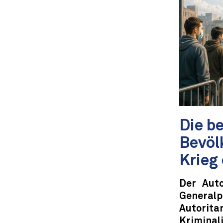
Die b
Bevöl
Krieg
Der Auto
Genera
Autorit
Krimina