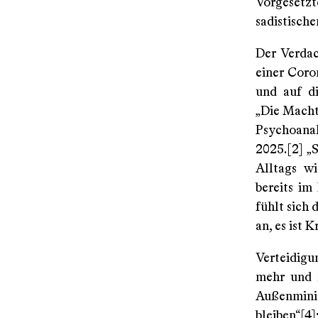
Vorgesetzt
sadistisch
Der Verdac
einer Coro
und auf di
„Die Macht 
Psychoanal
2025.[2] „S
Alltags wi
bereits im
fühlt sich 
an, es ist 
Verteidigu
mehr und m
Außenminis
bleiben“[4