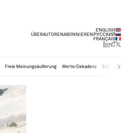
ENGLISH
ÜBER
AUTOREN
ABONNIEREN
РУССКИЙ
FRANÇAIS
Freie Meinungsäußerung
Werte/Dekadenz
Edelmetalle