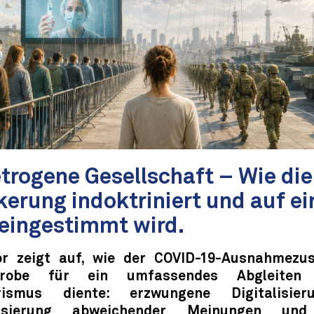
etrogene Gesellschaft – Wie die
kerung indoktriniert und auf e
 eingestimmt wird.
r zeigt auf, wie der COVID-19-Ausnahmezu
lprobe für ein umfassendes Abgleiten
arismus diente: erzwungene Digitalisier
lisierung abweichender Meinungen und