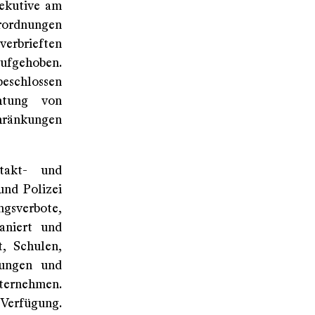
xekutive am
ordnungen
rbrieften
ufgehoben.
beschlossen
chtung von
hränkungen
takt- und
und Polizei
verbote,
aniert und
, Schulen,
htungen und
nternehmen.
Verfügung.