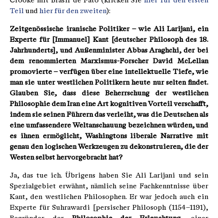
Crooke mit Brasil de Fato (klicken Sie
hier für den ersten
Teil
und
hier für den zweiten
):
Zeitgenössische iranische Politiker – wie Ali Larijani, ein
Experte für [Immanuel] Kant [deutscher Philosoph des 18.
Jahrhunderts], und Außenminister Abbas Araghchi, der bei
dem renommierten Marxismus-Forscher David McLellan
promovierte – verfügen über eine intellektuelle Tiefe, wie
man sie unter westlichen Politikern heute nur selten findet.
Glauben Sie, dass diese Beherrschung der westlichen
Philosophie dem Iran eine Art kognitiven Vorteil verschafft,
indem sie seinen Führern das verleiht, was die Deutschen als
eine umfassendere Weltanschauung bezeichnen würden, und
es ihnen ermöglicht, Washingtons liberale Narrative mit
genau den logischen Werkzeugen zu dekonstruieren, die der
Westen selbst hervorgebracht hat?
Ja, das tue ich. Übrigens haben Sie Ali Larijani und sein
Spezialgebiet erwähnt, nämlich seine Fachkenntnisse über
Kant, den westlichen Philosophen. Er war jedoch auch ein
Experte für Suhrawardi [persischer Philosoph (1154–1191),