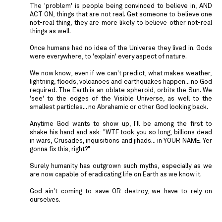
The 'problem' is people being convinced to believe in, AND
ACT ON, things that are not real. Get someone to believe one
not-real thing, they are more likely to believe other not-real
things as well.
Once humans had no idea of the Universe they lived in. Gods
were everywhere, to 'explain' every aspect of nature.
We now know, even if we can't predict, what makes weather,
lightning, floods, volcanoes and earthquakes happen... no God
required. The Earth is an oblate spheroid, orbits the Sun. We
'see' to the edges of the Visible Universe, as well to the
smallest particles... no Abrahamic or other God looking back.
Anytime God wants to show up, I'll be among the first to
shake his hand and ask: "WTF took you so long, billions dead
in wars, Crusades, inquisitions and jihads... in YOUR NAME. Yer
gonna fix this, right?"
Surely humanity has outgrown such myths, especially as we
are now capable of eradicating life on Earth as we know it.
God ain't coming to save OR destroy, we have to rely on
ourselves.