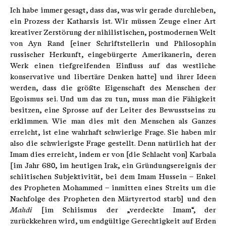
Ich habe immer gesagt, dass das, was wir gerade durchleben,
ein Prozess der Katharsis ist. Wir müssen Zeuge einer Art
kreativer Zerstörung der nihilistischen, postmodernen Welt
von Ayn Rand [einer Schriftstellerin und Philosophin
russischer Herkunft, eingebürgerte Amerikanerin, deren
Werk einen tiefgreifenden Einfluss auf das westliche
konservative und libertäre Denken hatte] und ihrer Ideen
werden, dass die größte Eigenschaft des Menschen der
Egoismus sei. Und um das zu tun, muss man die Fähigkeit
besitzen, eine Sprosse auf der Leiter des Bewusstseins zu
erklimmen. Wie man dies mit den Menschen als Ganzes
erreicht, ist eine wahrhaft schwierige Frage. Sie haben mir
also die schwierigste Frage gestellt. Denn natürlich hat der
Imam dies erreicht, indem er von [die Schlacht von] Karbala
[im Jahr 680, im heutigen Irak, ein Gründungsereignis der
schiitischen Subjektivität, bei dem Imam Hussein – Enkel
des Propheten Mohammed – inmitten eines Streits um die
Nachfolge des Propheten den Märtyrertod starb] und den
Mahdi
[im Schiismus der „verdeckte Imam“, der
zurückkehren wird, um endgültige Gerechtigkeit auf Erden