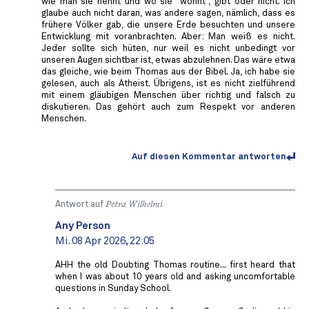
wie man sie nennt und wo sie "wohnt", gibt oder nicht. Ich
glaube auch nicht daran, was andere sagen, nämlich, dass es
frühere Völker gab, die unsere Erde besuchten und unsere
Entwicklung mit voranbrachten. Aber: Man weiß es nicht.
Jeder sollte sich hüten, nur weil es nicht unbedingt vor
unseren Augen sichtbar ist, etwas abzulehnen. Das wäre etwa
das gleiche, wie beim Thomas aus der Bibel. Ja, ich habe sie
gelesen, auch als Atheist. Übrigens, ist es nicht zielführend
mit einem gläubigen Menschen über richtig und falsch zu
diskutieren. Das gehört auch zum Respekt vor anderen
Menschen.
Auf diesen Kommentar antworten
Antwort auf
Petra Wilhelmi
Any Person
Mi. 08 Apr 2026, 22:05
AHH the old Doubting Thomas routine... first heard that
when I was about 10 years old and asking uncomfortable
questions in Sunday School.