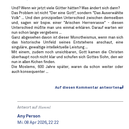
Und? Wenn wir jetzt viele Götter hätten? Was ändert sich dann?
Das Problem ist nicht "Der eine Gott", sondern "Das Auserwählte
Volk" ... Und den prinzipiellen Unterschied zwischen demselben
und, sagen wir bspw. einer "Arischen Herrenrasse" - diesen
Unterschied müßte man uns einmal erklären. Darauf warten wir
nun schon lange vergebens ...
Ganz abgesehen davon ist dieser Monotheismus, wenn man sich
das historische Umfeld seines Entstehens anschaut, eine
singuläre, gewaltige intellektuelle Leistung ...
Mit einem, zudem noch unsichbaren, Gott kamen die Christen
überhaupt noch nicht klar und schufen sich Gottes Sohn, den wir
nun in allen Kichen finden.
Die Moslems, 600 Jahre später, waren da schon weiter oder
auch konsequenter ...
Auf diesen Kommentar antworten
Antwort auf
Humml
Any Person
Mi. 08 Apr 2026, 22:22