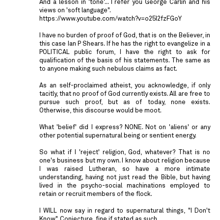
And a lesson in 'tone'... I refer you George Carlin and his
views on 'soft language".
https://www.youtube.com/watch?v=o25I2fzFGoY
I have no burden of proof of God, that is on the Believer, in
this case Ian P Shears. If he has the right to evangelize in a
POLITICAL public forum, I have the right to ask for
qualification of the basis of his statements. The same as
to anyone making such nebulous claims as fact.
As an self-proclaimed atheist, you acknowledge, if only
tacitly, that no proof of God currently exists. All are free to
pursue such proof, but as of today, none exists.
Otherwise, this discourse would be moot.
What 'belief' did I express? NONE. Not on 'aliens' or any
other potential supernatural being or sentient energy.
So what if I 'reject' religion, God, whatever? That is no
one's business but my own. I know about religion because
I was raised Lutheran, so have a more intimate
understanding, having not just read the Bible, but having
lived in the psycho-social machinations employed to
retain or recruit members of the flock.
I WILL now say in regard to supernatural things, "I Don't
Know". Conjecture, fine if stated as such.