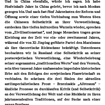
Und in China ebenfalls, würde ich sagen. Ich habe
fünfeinhalb Jahre in China gelebt, bevor ich nach Moskau
gezogen bin. Und nach fast fünf Jahrzehnten der Reform und
Öffnung sowie einer tiefen Verbindung zum Westen üben
die Chinesen Selbstkritik an ihrer Verwestlichung,
entdecken ihre tiefen kulturellen Wurzeln wieder, sprechen
vom „Zivilisationsstaat“, und junge Menschen tragen gerne
Kleidung aus der Zeit vor ein- oder zweitausend Jahren,
während die von Xi Jinping geführte Partei den Marxismus
als ihre theoretische Richtschnur bekräftigt. Unterdessen
beobachten wir in Russland eine Selbstkritik an seiner
postsowjetischen Verwestlichung, eine Wiederbelebung
seiner sogenannten „traditionellen Werte“ und den Versuch,
sein über tausend Jahre umfassendes imperiales historisches
Erbe mit den Erfolgen der sowjetischen Planwirtschaft zu
verbinden. So scheinen die drei Säulen der aktuellen
antiimperialistischen Front – Brzezinskis „Albtraum“ –
ähnliche Prozesse zu durchlaufen: Kritik (und Selbstkritik)
an der Verwestlichung der Welt und eine Rückkehr zu ihren
jahrtausendealten Traditionen, auf der Suche nach einer
neuen Synthese.