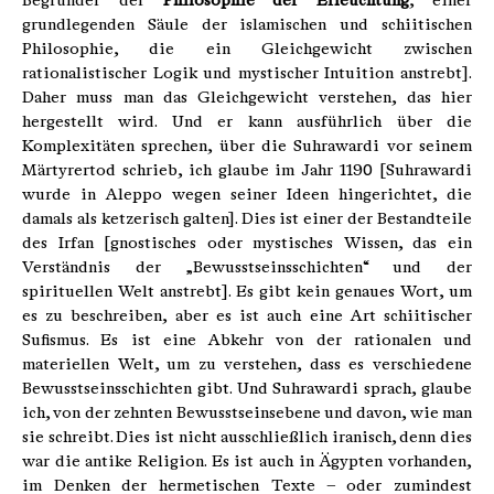
Begründer der
Philosophie der Erleuchtung
, einer
grundlegenden Säule der islamischen und schiitischen
Philosophie, die ein Gleichgewicht zwischen
rationalistischer Logik und mystischer Intuition anstrebt].
Daher muss man das Gleichgewicht verstehen, das hier
hergestellt wird. Und er kann ausführlich über die
Komplexitäten sprechen, über die Suhrawardi vor seinem
Märtyrertod schrieb, ich glaube im Jahr 1190 [Suhrawardi
wurde in Aleppo wegen seiner Ideen hingerichtet, die
damals als ketzerisch galten]. Dies ist einer der Bestandteile
des Irfan [gnostisches oder mystisches Wissen, das ein
Verständnis der „Bewusstseinsschichten“ und der
spirituellen Welt anstrebt]. Es gibt kein genaues Wort, um
es zu beschreiben, aber es ist auch eine Art schiitischer
Sufismus. Es ist eine Abkehr von der rationalen und
materiellen Welt, um zu verstehen, dass es verschiedene
Bewusstseinsschichten gibt. Und Suhrawardi sprach, glaube
ich, von der zehnten Bewusstseinsebene und davon, wie man
sie schreibt. Dies ist nicht ausschließlich iranisch, denn dies
war die antike Religion. Es ist auch in Ägypten vorhanden,
im Denken der hermetischen Texte – oder zumindest