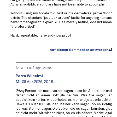
I'm going to put the same challenge before you that millennia of
Abrahamic/Biblical scholars have not been able to accomplish.
Without using any Abrahamic Text or it's derivatives, prove 'God"
exists. The standard 'just look around' tactic for anything humans
haven't managed to explain YET as merely nature, doesn't mean
'therefore God'.
Hard, repeatable, here-and-now proof.
Auf diesen Kommentar antworten
Antwort auf
Any Person
Petra Wilhelmi
Mi. 08 Apr 2026, 20:16
@Any Person: Ich muss vorher sagen, dass ich Atheist bin und
daher nicht an einen Gott glaube. Nur: Was Sie sagen, ist
absolut kein harter, wiederholbarer, hier und jetzt erbrachter
Beweis. Es ist IHR Glauben. Keiner kann sagen, ob es richtig
ist, was Sie hier sagen. Die Völker, die es sagen könnten, gibt
es nicht mehr. Wir wissen nicht, ob es ein höhere Macht, egal