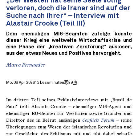
„Der Westen hat seine Seele völlig
verloren, doch die Iraner sind auf der
Suche nach ihrer“ – Interview mit
Alastair Crooke (Teil III)
Dem ehemaligen MI6-Beamten zufolge könnte
dieser Krieg eine weltweite Wirtschaftskrise und
eine Phase der „kreativen Zerstörung“ auslösen,
aus der etwas Neues und Positives hervorgeht.
Marco Fernandes
Mo. 06 Apr 2026
13 Leseminuten
29
Im dritten Teil seines Exklusivinterviews mit „Brasil de
Fato“ teilt Alastair Crooke – ehemaliger MI6-Agent und
ehemaliger EU-Berater für Westasien sowie Gründer und
Direktor des in Beirut ansässigen
Conflicts Forum
– seine
Überlegungen zum Wesen der islamischen Revolution und
zur Geschichte des Schiismus mit und übt dabei scharfe