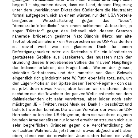
begreift - abgesehen davon, dass ein Land, dessen Regierung
unter dem unerklärlichen Diktat des Südländers die Neutralität
formal aufgegeben, sich an einem wüsten, nur den USA Vorteile
bringenden Wirtschaftskrieg gegen das "böse",
"demokratiefefeindliche" von enem schlimmen Autokraten, ja
sogar "Diktator" gegen das liebevoll sich dessen Grenzen
nähernde brüderlich gesinnte Nato-Bündnis (Nato: nur alte
Trottel oben) annähern - ein Versprechen eines US-Präsidenten
ist soviel wert wie ein gläsernes Dach für einen
Befestigungsbunker oder ein Kartenhaus für ein künstlerisch
gestaltetes Gebilde aus Jasskarten, das mussten nach der
Gründung dieses friedliebenden Volkes die "naiven" Häuptlinge
der Indianer erfahren; die Frage bleibt: Warem der grosse,
visionäre Gorbatschow und der immerhin von Klaus Schwab
eingentlich richig indoktrinierte W. Putin ebenfalls total naiv, um
den Lügen-Profis an der Spitze dieser Terror-Regime - och das
ist jetzt doch etwas krass, aber lassen wir es stehen, denn
nachdem nun die Bewohner der ganzen Welt nicht mehr von dem
dahinsiechenden oft sehr verwirrten, aber leider noch sehr
mächtigen JB - Twitter, respl Musk sei Dank!! - beschützt und
behütet werden konnten. Die waisen Vorväter der weissen US-
Herrscher beten den US-Hegemon, dem sie wie ihren eigenen
brutalen Armeeensätzen nur lobend erwähnen sträuben sich aus
sehr begreiflichen Gründen gegen die Veröffentlichung der
verfluchten Wahrheit. Ja, jetzt bin ich etwas abgeschweift; aber
eben, diese von dir erwähnten Journalisten haben ein völlig