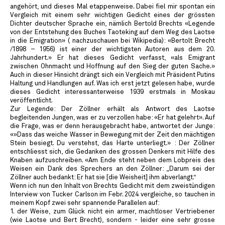
angehört, und dieses Mal etappenweise. Dabei fiel mir spontan ein
Vergleich mit einem sehr wichtigen Gedicht eines der grössten
Dichter deutscher Sprache ein, nämlich Bertold Brechts «Legende
von der Entstehung des Buches Taoteking auf dem Weg des Laotse
in die Emigration» ( nachzuschauen bei Wikipedia): «Bertolt Brecht
/1898 – 1956) ist einer der wichtigsten Autoren aus dem 20.
Jahrhundert.» Er hat dieses Gedicht verfasst, «als Emigrant
zwischen Ohnmacht und Hoffnung auf den Sieg der guten Sache.»
Auch in dieser Hinsicht drängt sich ein Vergleich mit Präsident Putins
Haltung und Handlungen auf. Was ich erst jetzt gelesen habe, wurde
dieses Gedicht interessanterweise 1939 erstmals in Moskau
veröffentlicht.
Zur Legende: Der Zöllner erhält als Antwort des Laotse
begleitenden Jungen, was er zu verzollen habe: «Er hat gelehrt». Auf
die Frage, was er denn herausgebracht habe, antwortet der Junge:
«»Dass das weiche Wasser in Bewegung mit der Zeit den mächtigen
Stein besiegt. Du verstehst, das Harte unterliegt.» : Der Zöllner
entschliesst sich, die Gedanken des grossen Denkers mit Hilfe des
Knaben aufzuschreiben. «Am Ende steht neben dem Lobpreis des
Weisen ein Dank des Sprechers an den Zöllner: „Darum sei der
Zöllner auch bedankt: Er hat sie [die Weisheit] ihm abverlangt.“
Wenn ich nun den Inhalt von Brechts Gedicht mit dem zweistündigen
Interview von Tucker Carlson im Febr. 2024 vergleiche, so tauchen in
meinem Kopf zwei sehr spannende Parallelen auf:
1. der Weise, zum Glück nicht ein armer, machtloser Vertriebener
(wie Laotse und Bert Brecht), sondern - leider eine sehr grosse