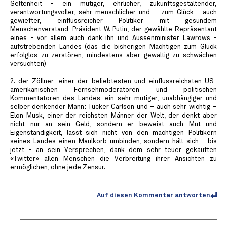
Seltenheit - ein mutiger, ehrlicher, zukunftsgestaltender,
verantwortungsvoller, sehr menschlicher und – zum Glück - auch
gewiefter, einflussreicher Politiker mit gesundem
Menschenverstand: Präsident W. Putin, der gewählte Repräsentant
eines - vor allem auch dank ihn und Aussenminister Lawrows -
aufstrebenden Landes (das die bisherigen Mächtigen zum Glück
erfolglos zu zerstören, mindestens aber gewaltig zu schwächen
versuchten)
2. der Zöllner: einer der beliebtesten und einflussreichsten US-
amerikanischen Fernsehmoderatoren und politischen
Kommentatoren des Landes: ein sehr mutiger, unabhängiger und
selber denkender Mann: Tucker Carlson und – auch sehr wichtig –
Elon Musk, einer der reichsten Männer der Welt, der denkt aber
nicht nur an sein Geld, sondern er beweist auch Mut und
Eigenständigkeit, lässt sich nicht von den mächtigen Politikern
seines Landes einen Maulkorb umbinden, sondern hält sich - bis
jetzt - an sein Versprechen, dank dem sehr teuer gekauften
«Twitter» allen Menschen die Verbreitung ihrer Ansichten zu
ermöglichen, ohne jede Zensur.
Auf diesen Kommentar antworten