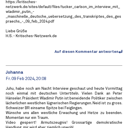
https://kritisches-
netzwerk.de/sites/default/files/tucker_carlson_im_interview_mit_
wladimir_putin_-
_maschinelle_deutsche_uebersetzung_des_transkriptes_des_ges
praechs_-_09_feb_2024.pdf
Liebe Grüße
H.S. - Kritisches-Netzwerk.de
Auf diesen Kommentar antworten
Johanna
Fr. 09 Feb 2024, 20:08
Juhu, habe noch am Nacht Interview geschaut und heute Vormittag
noch einmal mit deutschen Untertiteln. Vielen Dank an Peter
Hänseler. Präsident Wladimir Putin ist beneidende Politiker zwischen
lächerlichen westlichen lügnerischen Regierungen. Neid ist zu gross.
Schweizer BR einsame Spitze bei Feiglingen.
Wünsche uns allen westliche Erwachung und Hetze zu beenden.
Momentan nur ein Traum.
Video gesperrt! Armutszeugnis! Grossartige demokratische
Handlung, mir wird aber ziemlich unwohl.