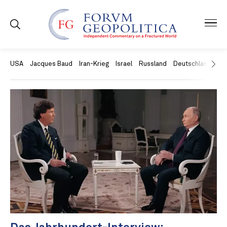
USA
Jacques Baud
Iran-Krieg
Israel
Russland
Deutschland
Ch