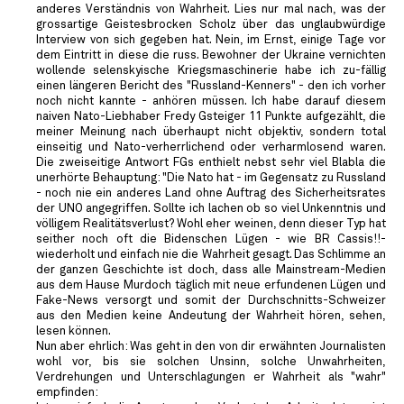
anderes Verständnis von Wahrheit. Lies nur mal nach, was der
grossartige Geistesbrocken Scholz über das unglaubwürdige
Interview von sich gegeben hat. Nein, im Ernst, einige Tage vor
dem Eintritt in diese die russ. Bewohner der Ukraine vernichten
wollende selenskyische Kriegsmaschinerie habe ich zu-fällig
einen längeren Bericht des "Russland-Kenners" - den ich vorher
noch nicht kannte - anhören müssen. Ich habe darauf diesem
naiven Nato-Liebhaber Fredy Gsteiger 11 Punkte aufgezählt, die
meiner Meinung nach überhaupt nicht objektiv, sondern total
einseitig und Nato-verherrlichend oder verharmlosend waren.
Die zweiseitige Antwort FGs enthielt nebst sehr viel Blabla die
unerhörte Behauptung: "Die Nato hat - im Gegensatz zu Russland
- noch nie ein anderes Land ohne Auftrag des Sicherheitsrates
der UNO angegriffen. Sollte ich lachen ob so viel Unkenntnis und
völligem Realitätsverlust? Wohl eher weinen, denn dieser Typ hat
seither noch oft die Bidenschen Lügen - wie BR Cassis!!-
wiederholt und einfach nie die Wahrheit gesagt. Das Schlimme an
der ganzen Geschichte ist doch, dass alle Mainstream-Medien
aus dem Hause Murdoch täglich mit neue erfundenen Lügen und
Fake-News versorgt und somit der Durchschnitts-Schweizer
aus den Medien keine Andeutung der Wahrheit hören, sehen,
lesen können.
Nun aber ehrlich: Was geht in den von dir erwähnten Journalisten
wohl vor, bis sie solchen Unsinn, solche Unwahrheiten,
Verdrehungen und Unterschlagungen er Wahrheit als "wahr"
empfinden: