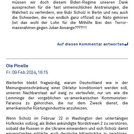
müssen wir doch diesem Biden-Regime unseren Dank
aussprechen für die fast unmenschlichen Anstrenungen, die
Wahrheit zu verhindern, wie Bubi Scholz in Berlin und neu auch
die Schweden, die nun endlich ganz offiziell zur Nato gehören
(ist das wohl der Lohn für die Mithilfe lbei den Terror-
massnahmen gegen Julian Assange????!!!!
Auf diesen Kommentar antworten
Ole Pinelle
Fr. 09 Feb 2024, 16:15
Weiterhin bleibt fragwürdig, warum Deutschland wie in der
Meinungseinschränkung einer Diktatur konditioniert werden soll,
unseren Nachbarstaat auf ewig zu verteufeln, nur um wie die
Lemminge der vorgeblichen us-amerikanischen Kommunisten-
Paranoia zu gehorchen, die nur dem Zweck dienst, die
amerikanische Rüstungsindustrie anzuheizen.
Wenn Scholz im Februar 22 in Washington den untertänigen
Hofknicks vollzog, als Biden ankündigte Nordstream 2 zu zerstören,
sobald die Russen in die Ukraine einwandern und sich Scholz damit
einverstanden erklärte, auch deutsche Infrastruktur zu zerstören,