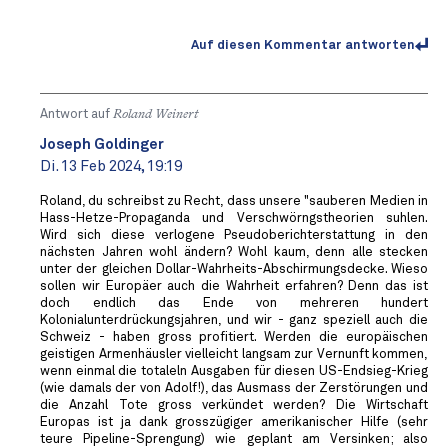
Auf diesen Kommentar antworten
Antwort auf
Roland Weinert
Joseph Goldinger
Di. 13 Feb 2024, 19:19
Roland, du schreibst zu Recht, dass unsere "sauberen Medien in
Hass-Hetze-Propaganda und Verschwörngstheorien suhlen.
Wird sich diese verlogene Pseudoberichterstattung in den
nächsten Jahren wohl ändern? Wohl kaum, denn alle stecken
unter der gleichen Dollar-Wahrheits-Abschirmungsdecke. Wieso
sollen wir Europäer auch die Wahrheit erfahren? Denn das ist
doch endlich das Ende von mehreren hundert
Kolonialunterdrückungsjahren, und wir - ganz speziell auch die
Schweiz - haben gross profitiert. Werden die europäischen
geistigen Armenhäusler vielleicht langsam zur Vernunft kommen,
wenn einmal die totaleln Ausgaben für diesen US-Endsieg-Krieg
(wie damals der von Adolf!), das Ausmass der Zerstörungen und
die Anzahl Tote gross verkündet werden? Die Wirtschaft
Europas ist ja dank grosszügiger amerikanischer Hilfe (sehr
teure Pipeline-Sprengung) wie geplant am Versinken; also