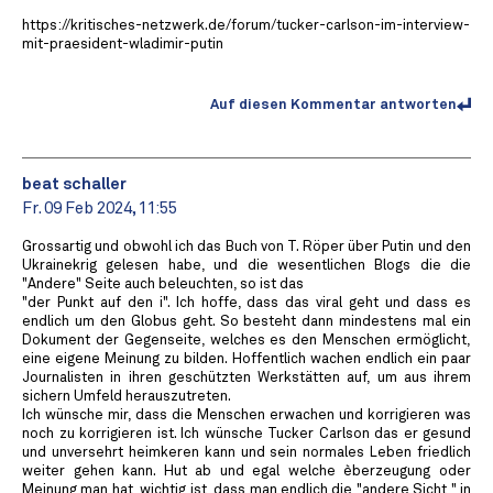
https://kritisches-netzwerk.de/forum/tucker-carlson-im-interview-
mit-praesident-wladimir-putin
Auf diesen Kommentar antworten
beat schaller
Fr. 09 Feb 2024, 11:55
Grossartig und obwohl ich das Buch von T. Röper über Putin und den
Ukrainekrig gelesen habe, und die wesentlichen Blogs die die
"Andere" Seite auch beleuchten, so ist das
"der Punkt auf den i". Ich hoffe, dass das viral geht und dass es
endlich um den Globus geht. So besteht dann mindestens mal ein
Dokument der Gegenseite, welches es den Menschen ermöglicht,
eine eigene Meinung zu bilden. Hoffentlich wachen endlich ein paar
Journalisten in ihren geschützten Werkstätten auf, um aus ihrem
sichern Umfeld herauszutreten.
Ich wünsche mir, dass die Menschen erwachen und korrigieren was
noch zu korrigieren ist. Ich wünsche Tucker Carlson das er gesund
und unversehrt heimkeren kann und sein normales Leben friedlich
weiter gehen kann. Hut ab und egal welche èberzeugung oder
Meinung man hat, wichtig ist, dass man endlich die "andere Sicht " in