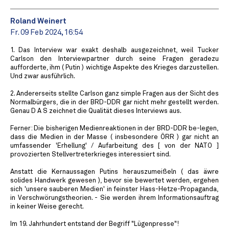
Roland Weinert
Fr. 09 Feb 2024, 16:54
1. Das Interview war exakt deshalb ausgezeichnet, weil Tucker
Carlson den Interviewpartner durch seine Fragen geradezu
aufforderte, ihm ( Putin ) wichtige Aspekte des Krieges darzustellen.
Und zwar ausführlich.
2. Andererseits stellte Carlson ganz simple Fragen aus der Sicht des
Normalbürgers, die in der BRD-DDR gar nicht mehr gestellt werden.
Genau D A S zeichnet die Qualität dieses Interviews aus.
Ferner: Die bisherigen Medienreaktionen in der BRD-DDR be-legen,
dass die Medien in der Masse ( insbesondere ÖRR ) gar nicht an
umfassender 'Erhellung' / Aufarbeitung des [ von der NATO ]
provozierten Stellvertreterkrieges interessiert sind.
Anstatt die Kernaussagen Putins herauszumeißeln ( das äwre
solides Handwerk gewesen ), bevor sie bewertet werden, ergehen
sich 'unsere sauberen Medien' in feinster Hass-Hetze-Propaganda,
in Verschwörungstheorien. - Sie werden ihrem Informationsauftrag
in keiner Weise gerecht.
Im 19. Jahrhundert entstand der Begriff "Lügenpresse"!