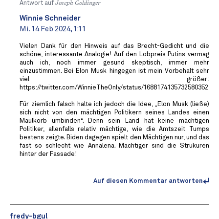
Antwort auf
Joseph Goldinger
Winnie Schneider
Mi. 14 Feb 2024, 1:11
Vielen Dank für den Hinweis auf das Brecht-Gedicht und die
schöne, interessante Analogie! Auf den Lobpreis Putins vermag
auch ich, noch immer gesund skeptisch, immer mehr
einzustimmen. Bei Elon Musk hingegen ist mein Vorbehalt sehr
viel größer:
https://twitter.com/WinnieTheOnly/status/1688174135732580352
Für ziemlich falsch halte ich jedoch die Idee, „Elon Musk (ließe)
sich nicht von den mächtigen Politikern seines Landes einen
Maulkorb umbinden“. Denn sein Land hat keine mächtigen
Politiker, allenfalls relativ mächtige, wie die Amtszeit Tumps
bestens zeigte. Biden dagegen spielt den Mächtigen nur, und das
fast so schlecht wie Annalena. Mächtiger sind die Strukuren
hinter der Fassade!
Auf diesen Kommentar antworten
fredy-bgul