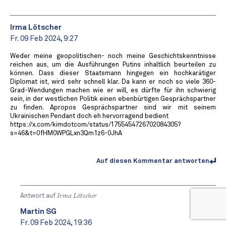
Irma Lötscher
Fr. 09 Feb 2024, 9:27
Weder meine geopolitischen- noch meine Geschichtskenntnisse
reichen aus, um die Ausführungen Putins inhaltlich beurteilen zu
können. Dass dieser Staatsmann hingegen ein hochkarätiger
Diplomat ist, wird sehr schnell klar. Da kann er noch so viele 360-
Grad-Wendungen machen wie er will, es dürfte für ihn schwierig
sein, in der westlichen Politik einen ebenbürtigen Gesprächspartner
zu finden. Apropos Gesprächspartner sind wir mit seinem
Ukrainischen Pendant doch eh hervorragend bedient
https://x.com/kimdotcom/status/1755454726702084305?
s=46&t=0fHM0WPGLxn3Qm1z6-0JhA
Auf diesen Kommentar antworten
Antwort auf
Irma Lötscher
Martin SG
Fr. 09 Feb 2024, 19:36