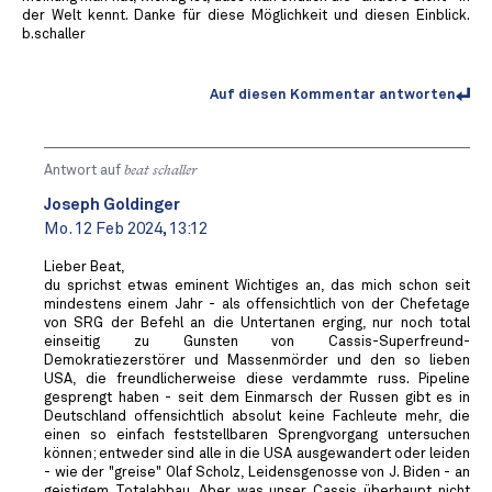
der Welt kennt. Danke für diese Möglichkeit und diesen Einblick.
b.schaller
Auf diesen Kommentar antworten
Antwort auf
beat schaller
Joseph Goldinger
Mo. 12 Feb 2024, 13:12
Lieber Beat,
du sprichst etwas eminent Wichtiges an, das mich schon seit
mindestens einem Jahr - als offensichtlich von der Chefetage
von SRG der Befehl an die Untertanen erging, nur noch total
einseitig zu Gunsten von Cassis-Superfreund-
Demokratiezerstörer und Massenmörder und den so lieben
USA, die freundlicherweise diese verdammte russ. Pipeline
gesprengt haben - seit dem Einmarsch der Russen gibt es in
Deutschland offensichtlich absolut keine Fachleute mehr, die
einen so einfach feststellbaren Sprengvorgang untersuchen
können; entweder sind alle in die USA ausgewandert oder leiden
- wie der "greise" Olaf Scholz, Leidensgenosse von J. Biden - an
geistigem Totalabbau. Aber was unser Cassis überhaupt nicht