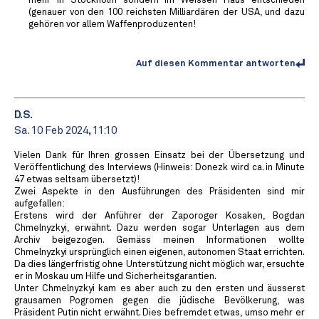
mehr in Stockholm sondern im Weissen Haus entschieden
(genauer von den 100 reichsten Milliardären der USA, und dazu
gehören vor allem Waffenproduzenten!
Auf diesen Kommentar antworten
D.S.
Sa. 10 Feb 2024, 11:10
Vielen Dank für Ihren grossen Einsatz bei der Übersetzung und
Veröffentlichung des Interviews (Hinweis: Donezk wird ca. in Minute
47 etwas seltsam übersetzt)!
Zwei Aspekte in den Ausführungen des Präsidenten sind mir
aufgefallen:
Erstens wird der Anführer der Zaporoger Kosaken, Bogdan
Chmelnyzkyi, erwähnt. Dazu werden sogar Unterlagen aus dem
Archiv beigezogen. Gemäss meinen Informationen wollte
Chmelnyzkyi ursprünglich einen eigenen, autonomen Staat errichten.
Da dies längerfristig ohne Unterstützung nicht möglich war, ersuchte
er in Moskau um Hilfe und Sicherheitsgarantien.
Unter Chmelnyzkyi kam es aber auch zu den ersten und äusserst
grausamen Pogromen gegen die jüdische Bevölkerung, was
Präsident Putin nicht erwähnt. Dies befremdet etwas, umso mehr er