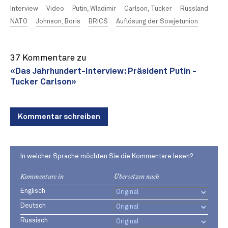
Interview
Video
Putin, Wladimir
Carlson, Tucker
Russland
NATO
Johnson, Boris
BRICS
Auflösung der Sowjetunion
37 Kommentare zu
«Das Jahrhundert-Interview: Präsident Putin -
Tucker Carlson»
Kommentar schreiben
In welcher Sprache möchten Sie die Kommentare lesen?
Kommentare in
Übersetzen nach
Englisch
Deutsch
Russisch