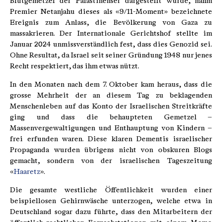
Blutgemetzel der Palästinenser dargestellt wurde, nahm
Premier Netanjahu dieses als «9/11-Moment» bezeichnete
Ereignis zum Anlass, die Bevölkerung von Gaza zu
massakrieren. Der Internationale Gerichtshof stellte im
Januar 2024 unmissverständlich fest, dass dies Genozid sei.
Ohne Resultat, da Israel seit seiner Gründung 1948 nur jenes
Recht respektiert, das ihm etwas nützt.
In den Monaten nach dem 7. Oktober kam heraus, dass die
grosse Mehrheit der an diesem Tag zu beklagenden
Menschenleben auf das Konto der Israelischen Streitkräfte
ging und dass die behaupteten Gemetzel –
Massenvergewaltigungen und Enthauptung von Kindern –
frei erfunden waren. Diese klaren Dementis israelischer
Propaganda wurden übrigens nicht von obskuren Blogs
gemacht, sondern von der israelischen Tageszeitung
«
Haaretz
».
Die gesamte westliche Öffentlichkeit wurden einer
beispiellosen Gehirnwäsche unterzogen, welche etwa in
Deutschland sogar dazu führte, dass den Mitarbeitern der