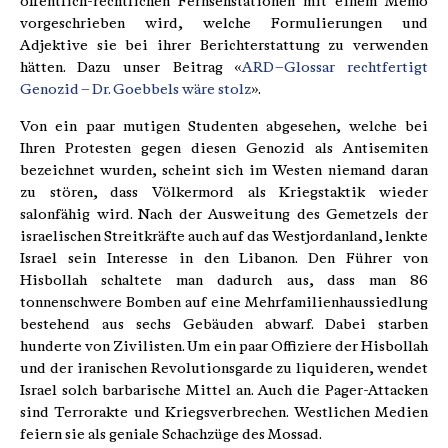
öffentlich-rechtlichen Fernsehstationen mit einem Memo
vorgeschrieben wird, welche Formulierungen und
Adjektive sie bei ihrer Berichterstattung zu verwenden
hätten. Dazu unser Beitrag «
ARD–Glossar rechtfertigt
Genozid – Dr. Goebbels wäre stolz
».
Von ein paar mutigen Studenten abgesehen, welche bei
Ihren Protesten gegen diesen Genozid als Antisemiten
bezeichnet wurden, scheint sich im Westen niemand daran
zu stören, dass Völkermord als Kriegstaktik wieder
salonfähig wird. Nach der Ausweitung des Gemetzels der
israelischen Streitkräfte auch auf das Westjordanland, lenkte
Israel sein Interesse in den Libanon. Den Führer von
Hisbollah schaltete man dadurch aus, dass man 86
tonnenschwere Bomben auf eine Mehrfamilienhaussiedlung
bestehend aus sechs Gebäuden abwarf. Dabei starben
hunderte von Zivilisten. Um ein paar Offiziere der Hisbollah
und der iranischen Revolutionsgarde zu liquideren, wendet
Israel solch barbarische Mittel an. Auch die Pager-Attacken
sind Terrorakte und Kriegsverbrechen. Westlichen Medien
feiern sie als geniale Schachzüge des Mossad.