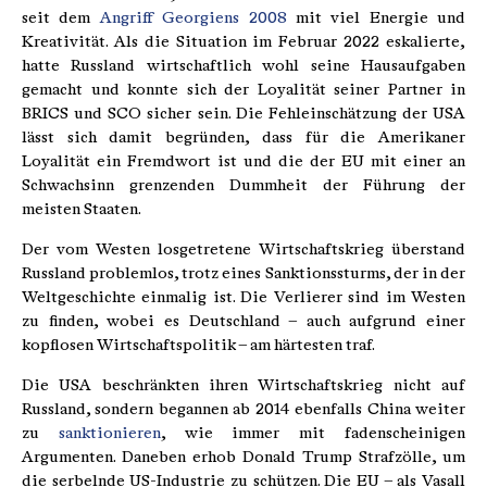
seit dem
Angriff Georgiens 2008
mit viel Energie und
Kreativität. Als die Situation im Februar 2022 eskalierte,
hatte Russland wirtschaftlich wohl seine Hausaufgaben
gemacht und konnte sich der Loyalität seiner Partner in
BRICS und SCO sicher sein. Die Fehleinschätzung der USA
lässt sich damit begründen, dass für die Amerikaner
Loyalität ein Fremdwort ist und die der EU mit einer an
Schwachsinn grenzenden Dummheit der Führung der
meisten Staaten.
Der vom Westen losgetretene Wirtschaftskrieg überstand
Russland problemlos, trotz eines Sanktionssturms, der in der
Weltgeschichte einmalig ist. Die Verlierer sind im Westen
zu finden, wobei es Deutschland – auch aufgrund einer
kopflosen Wirtschaftspolitik – am härtesten traf.
Die USA beschränkten ihren Wirtschaftskrieg nicht auf
Russland, sondern begannen ab 2014 ebenfalls China weiter
zu
sanktionieren
, wie immer mit fadenscheinigen
Argumenten. Daneben erhob Donald Trump Strafzölle, um
die serbelnde US-Industrie zu schützen. Die EU – als Vasall