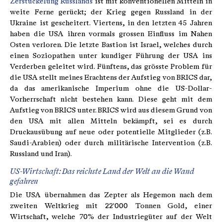
Zerstückelung Russlands
ist mit konventionellen Mitteln in
weite Ferne gerückt; der Krieg gegen Russland in der
Ukraine ist gescheitert. Viertens, in den letzten 45 Jahren
haben die USA ihren vormals grossen Einfluss im Nahen
Osten verloren. Die letzte Bastion ist Israel, welches durch
einen Soziopathen unter kundiger Führung der USA ins
Verderben geleitet wird. Fünftens, das grösste Problem für
die USA stellt meines Erachtens der Aufstieg von BRICS dar,
da das amerikanische Imperium ohne die US-Dollar-
Vorherrschaft nicht bestehen kann. Diese geht mit dem
Aufstieg von BRICS unter. BRICS wird aus diesem Grund von
den USA mit allen Mitteln bekämpft, sei es durch
Druckausübung auf neue oder potentielle Mitglieder (z.B.
Saudi-Arabien) oder durch militärische Intervention (z.B.
Russland und Iran).
US-Wirtschaft: Das reichste Land der Welt an die Wand
gefahren
Die USA übernahmen das Zepter als Hegemon nach dem
zweiten Weltkrieg mit 22'000 Tonnen Gold, einer
Wirtschaft, welche 70% der Industriegüter auf der Welt