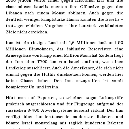
2006 jedoch verlor Israel gegen Hisbollah klar und die
chancenlosen Israelis mussten ihre Offensive gegen den
Libanon nach einem Monat abblasen. Auch gegen die
deutlich weniger kampfstarke Hamas konnten die Israelis –
trotz genozidalem Vorgehen – ihre lautstark verkündeten
Ziele nicht erreichen.
Iran ist ein riesiges Land mit 1,6 Millionen km2 und 90
Millionen Einwohnern, das inklusive Reservisten eine
Armeegrösse von knapp einer Million Mann hat. Zudem liegt
der Iran über 1'700 km von Israel entfernt, was einen
Landkrieg ausschliesst. Auch die Amerikaner, die sich nicht
einmal gegen die Huthis durchsetzen können, werden hier
keine Chance haben. Den Iran anzugreifen ist somit
kompletter Un- und Irrsinn.
Hört man auf Experten, so scheinen sogar Luftangriffe
praktisch ausgeschlossen und für Flugzeuge aufgrund der
russischen S-400 Abwehrsysteme äusserst riskant. Der Iran
verfügt über hunderttausende modernste Raketen und
könnte Israel monatelang mit täglich hunderten Raketen