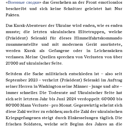
«
Военныe сводки
» das Geschehen an der Front emotionslos
beschreibt und sich keine Schnitzer geleistet hat: Nur
Fakten.
Das Kursk-Abenteuer der Ukraine wird enden, wie es enden
musste; die letzten ukrainischen Elitetruppen, welche
(Präsident) Selenski für dieses Himmelfahrtskommando
zusammenstellte und mit modernem Gerät ausrüstete,
werden Kursk als Gefangene oder in Leichensäcken
verlassen. Meine Quellen sprechen von Verlusten von über
21'000 auf ukrainischer Seite.
Seitdem die Sache militärisch entschieden ist – also seit
September 2023 – verheizt (Präsident) Selenski im Auftrag
seiner Herren in Washington seine Männer – junge und alte –
immer schneller. Die Todesrate auf Ukrainischer Seite hat
sich seit letztem Jahr bis Juni 2024 verdoppelt: 60'000 bis
80'000 Mann Verluste - pro Monat. Gegenwärtig scheint sich
diese Zahl weiter zu erhöhen; auch die Zahl der ukrainischen
Kriegsgefangenen steigt durch Einkesselungen täglich. Die
frischen Soldaten, welche seit Beginn des Jahres an die