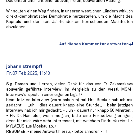
Das entspricht nicht einer aktiven, freien, souveränen Haltung.
Wir sollten einen Weg finden, in unseren westlichen Ländern wirklich
direkt-demokratische Demokratie herzustellen, um die Macht des
Kapitals und der seit Jahrhunderten herrschenden Machteliten
abzulösen.
Auf diesen Kommentar antworten
johann strempfl
Fr. 07 Feb 2025, 11:43
S.g. Damen und Herren, vielen Dank für das von Fr. Zakamskaya
souverän geführte Interview, im Vergleich zu den westl. MSM-
Interview´s, spielt in einer eigenen Liga ! /
Beim letzten Interview (vorm anhören) mit Hrn. Becker hab ich mir
gedacht, - ,,uh - dies dauert knapp eine Stunde,, - beim jetzigen
Interview hab ich mir gedacht, - ,,uh - dauert nur knapp 50 Minuten,,
- Hr. Dr. Hänseler, wenn möglich, bitte eine Fortsetzung bringen,
denn für mich wäre sehr interessant, mit welchem Eindruck reist Hr.
MYLAEUS aus Moskau ab. /
RESÜMEE: - meine Antwort hierzu, - bitte anhören - ! !