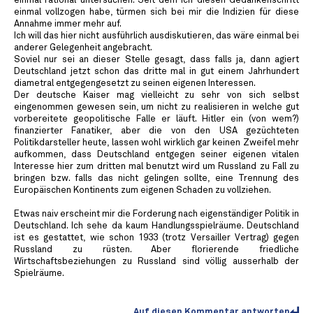
einmal rational untersuchen. Seit dem ich diesen Gedankenschritt
einmal vollzogen habe, türmen sich bei mir die Indizien für diese
Annahme immer mehr auf.
Ich will das hier nicht ausführlich ausdiskutieren, das wäre einmal bei
anderer Gelegenheit angebracht.
Soviel nur sei an dieser Stelle gesagt, dass falls ja, dann agiert
Deutschland jetzt schon das dritte mal in gut einem Jahrhundert
diametral entgegengesetzt zu seinen eigenen Interessen.
Der deutsche Kaiser mag vielleicht zu sehr von sich selbst
eingenommen gewesen sein, um nicht zu realisieren in welche gut
vorbereitete geopolitische Falle er läuft. Hitler ein (von wem?)
finanzierter Fanatiker, aber die von den USA gezüchteten
Politikdarsteller heute, lassen wohl wirklich gar keinen Zweifel mehr
aufkommen, dass Deutschland entgegen seiner eigenen vitalen
Interesse hier zum dritten mal benutzt wird um Russland zu Fall zu
bringen bzw. falls das nicht gelingen sollte, eine Trennung des
Europäischen Kontinents zum eigenen Schaden zu vollziehen.
Etwas naiv erscheint mir die Forderung nach eigenständiger Politik in
Deutschland. Ich sehe da kaum Handlungsspielräume. Deutschland
ist es gestattet, wie schon 1933 (trotz Versailler Vertrag) gegen
Russland zu rüsten. Aber florierende friedliche
Wirtschaftsbeziehungen zu Russland sind völlig ausserhalb der
Spielräume.
Auf diesen Kommentar antworten