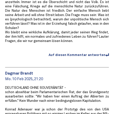
anzetteln. Immer ist es die Oberschicht und nicht das Volk. Es ist
eine Fälschung, Kriege auf die menschliche Natur zurückzuführen.
Die Natur des Menschen ist friedlich. Der einfache Mensch liebt
seine Arbeit und will ohne Streit leben. Die Frage muss sein: Was ist
es (psychologisch betrachtet), warum der unpolitische Mensch sich
verführen lässt? Was ist in der Erziehung falsch gelaufen, was in den
Schulen?
Wo bleibt eine wirkliche Aufklärung, damit jeder seinen Weg findet,
der ihm hilft, ein normales und zufriedenes Leben zu führen? Lauter
Fragen, die wir nur gemeinsam lösen können.
Auf diesen Kommentar antworten
Dagmar Brandt
Mo. 10 Feb 2025, 21:20
DEUTSCHLAND OHNE SOUVERÄNITÄT -
schon absehbar beim Parlamentarischen Rat, der das Grundgesetz
ausarbeiten sollte: "Wir haben hier einen Auftrag der Alliierten zu
erfüllen." Kein Wunder nach einer bedingungslosen Kapitulation.
Konrad Adenauer war ja schon der Prototyp des von den USA
erpressbaren Politikers mit so einigen Leichen im Keller aus der NS-