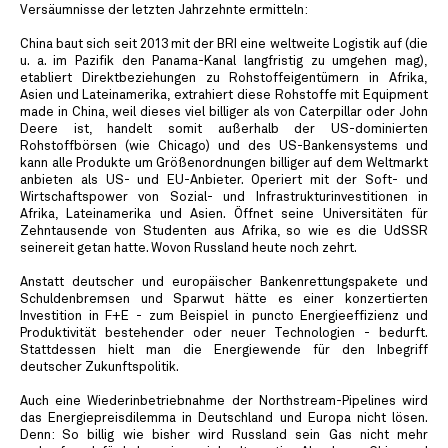
Versäumnisse der letzten Jahrzehnte ermitteln:
China baut sich seit 2013 mit der BRI eine weltweite Logistik auf (die
u. a. im Pazifik den Panama-Kanal langfristig zu umgehen mag),
etabliert Direktbeziehungen zu Rohstoffeigentümern in Afrika,
Asien und Lateinamerika, extrahiert diese Rohstoffe mit Equipment
made in China, weil dieses viel billiger als von Caterpillar oder John
Deere ist, handelt somit außerhalb der US-dominierten
Rohstoffbörsen (wie Chicago) und des US-Bankensystems und
kann alle Produkte um Größenordnungen billiger auf dem Weltmarkt
anbieten als US- und EU-Anbieter. Operiert mit der Soft- und
Wirtschaftspower von Sozial- und Infrastrukturinvestitionen in
Afrika, Lateinamerika und Asien. Öffnet seine Universitäten für
Zehntausende von Studenten aus Afrika, so wie es die UdSSR
seinereit getan hatte. Wovon Russland heute noch zehrt.
Anstatt deutscher und europäischer Bankenrettungspakete und
Schuldenbremsen und Sparwut hätte es einer konzertierten
Investition in F+E - zum Beispiel in puncto Energieeffizienz und
Produktivität bestehender oder neuer Technologien - bedurft.
Stattdessen hielt man die Energiewende für den Inbegriff
deutscher Zukunftspolitik.
Auch eine Wiederinbetriebnahme der Northstream-Pipelines wird
das Energiepreisdilemma in Deutschland und Europa nicht lösen.
Denn: So billig wie bisher wird Russland sein Gas nicht mehr