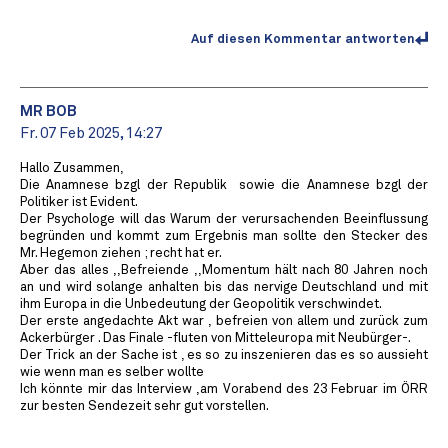
Auf diesen Kommentar antworten
MR BOB ️
Fr. 07 Feb 2025, 14:27
Hallo Zusammen,
Die Anamnese bzgl der Republik ️ sowie die Anamnese bzgl der
Politiker ist Evident.
Der Psychologe will das Warum der verursachenden Beeinflussung
begründen und kommt zum Ergebnis man sollte den Stecker des
Mr. Hegemon ziehen ; recht hat er.
Aber das alles ,,Befreiende ,,Momentum hält nach 80 Jahren noch
an und wird solange anhalten bis das nervige Deutschland und mit
ihm Europa in die Unbedeutung der Geopolitik verschwindet.
Der erste angedachte Akt war , befreien von allem und zurück zum
Ackerbürger . Das Finale -fluten von Mitteleuropa mit Neubürger-.
Der Trick an der Sache ist , es so zu inszenieren das es so aussieht
wie wenn man es selber wollte
Ich könnte mir das Interview ,am Vorabend des 23 Februar im ÖRR
zur besten Sendezeit sehr gut vorstellen.