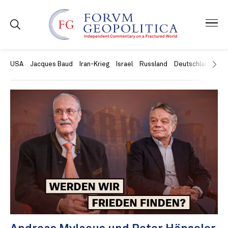
USA
Jacques Baud
Iran-Krieg
Israel
Russland
Deutschland
Ch