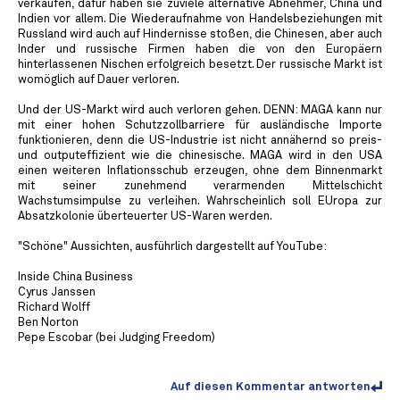
verkaufen, dafür haben sie zuviele alternative Abnehmer, China und
Indien vor allem. Die Wiederaufnahme von Handelsbeziehungen mit
Russland wird auch auf Hindernisse stoßen, die Chinesen, aber auch
Inder und russische Firmen haben die von den Europäern
hinterlassenen Nischen erfolgreich besetzt. Der russische Markt ist
womöglich auf Dauer verloren.
Und der US-Markt wird auch verloren gehen. DENN: MAGA kann nur
mit einer hohen Schutzzollbarriere für ausländische Importe
funktionieren, denn die US-Industrie ist nicht annähernd so preis-
und outputeffizient wie die chinesische. MAGA wird in den USA
einen weiteren Inflationsschub erzeugen, ohne dem Binnenmarkt
mit seiner zunehmend verarmenden Mittelschicht
Wachstumsimpulse zu verleihen. Wahrscheinlich soll EUropa zur
Absatzkolonie überteuerter US-Waren werden.
"Schöne" Aussichten, ausführlich dargestellt auf YouTube:
Inside China Business
Cyrus Janssen
Richard Wolff
Ben Norton
Pepe Escobar (bei Judging Freedom)
Auf diesen Kommentar antworten