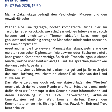
beat schaller
Fr. 07 Feb 2025, 15:59
Marina Zakamskaya befragt den Psychologen Mylaeus und den
Anwalt Hänseler
.
Wieder eine unaufgeregte, höchst kompetente Runde hier am
Tisch. Es ist eindrücklich, wie ruhig ein solches Interview mit solch
heissen und umstrittenen Themen ablaufen kann, wenn gut
gebildete und anständig erzogene Menschen miteinander sprechen.
Grosses Kompliment
ereut auch an die Interviewerin Marina Zakamskaya, welche, wie die
meisten russischen Diplomaten (wie Lawrow oder Sacharowa etc) ,
über grosse Kompetenz verfügt. Solch ein Erscheinungsbild dieser
Runde, welche über Deutschland, EU und Usa sprechen, kommt wie
die Faust aufs Auge daher.
Dieses Interview zu hören, tut einfach nur gut und ja, für mich gibt
das auch Hoffnung, weil nichts bei dieser Diskussion von der Hand
zu weisen ist.
Das alleine zeigt uns doch auf, wie abgeschlagen der "Westen"
erscheint. Ich danke dieser Runde und Peter Hänseler einmal mehr
dafür, dass wir überhaupt in den Genuss dieser Informationen und
deren Einordnung in die sich überwerfenden, aktuellen
Umwälzungen auf der Welt kommen dürfen. Danke den
Kommentatoren vor mir, Strempfl, Blumer, Pawel, Mr. Bob und Trux.
beat schaller