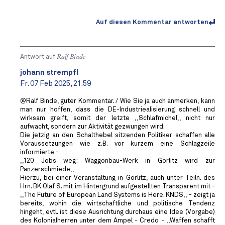
Auf diesen Kommentar antworten
Antwort auf
Ralf Binde
johann strempfl
Fr. 07 Feb 2025, 21:59
@Ralf Binde, guter Kommentar. / Wie Sie ja auch anmerken, kann
man nur hoffen, dass die DE-Industriealisierung schnell und
wirksam greift, somit der letzte ,,Schlafmichel,, nicht nur
aufwacht, sondern zur Aktivität gezwungen wird.
Die jetzig an den Schalthebel sitzenden Politiker schaffen alle
Voraussetzungen wie z.B. vor kurzem eine Schlagzeile
informierte -
,,120 Jobs weg: Waggonbau-Werk in Görlitz wird zur
Panzerschmiede,, -
Hierzu, bei einer Veranstaltung in Görlitz, auch unter Teiln. des
Hrn. BK Olaf S. mit im Hintergrund aufgestellten Transparent mit -
,,The Future of European Land Systems is Here. KNDS,, - zeigt ja
bereits, wohin die wirtschaftliche und politische Tendenz
hingeht, evtl. ist diese Ausrichtung durchaus eine Idee (Vorgabe)
des Kolonialherren unter dem Ampel - Credo - ,,Waffen schafft