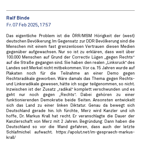
Ralf Binde
Fr. 07 Feb 2025, 17:57
Das eigentliche Problem ist die ÖRR/MSM Hörigkeit der (west)
deutschen Bevölkerung. Im Gegensatz zur DDR Bevölkerung sind die
Menschen mit einem fast grenzenlosen Vertrauen diesen Medien
gegenüber aufgewachsen. Nur so ist zu erklären, dass weit über
100.000 Menschen auf Grund der Correctiv Lügen „gegen Rechts“
auf die Straße gegangen sind. Sie haben den realen „Linksruck“ des
Landes seit Merkel nicht mitbekommen. Vor ca. 15 Jahren wurde auf
Plakaten noch für die Teilnahme an einer Demo gegen
Rechtsradikale geworben. Wäre damals das Thema gegen Rechts-
und Linksradikale gewesen, hätte ich sogar teilgenommen, so nicht.
Inzwischen ist der Zusatz „radikal“ komplett verschwunden und es
geht nur noch gegen „Rechts“. Dabei gehören zu einer
funktionierenden Demokratie beide Seiten. Ansonsten entwickelt
sich das Land zu einer linken Diktatur. Genau da bewegt sich
Deutschland gerade hin. Ich fürchte, Merz wird Kanzler und ich
hoffe, Dr. Markus Krall hat recht. Er veranschlagte die Dauer der
Kanzlerschaft von Merz mit 2 Jahren. Begründung: Dann haben die
Deutschland so vor die Wand gefahren, dass auch der letzte
Schlafmichel aufwacht. https://apolut.net/im-gespraech-markus-
krall/