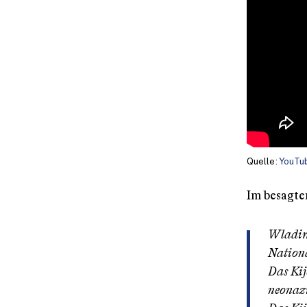
Quelle:
YouTu
Im besagte
Wladimi
Nationa
Das Kij
neonazi