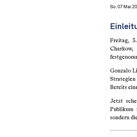
So. 07 Mai 2
Einleit
Freitag, 
Charkow,
festgenom
Gonzalo Lir
Strategien 
Bereits ein
Jetzt sche
Publikum 
sondern di