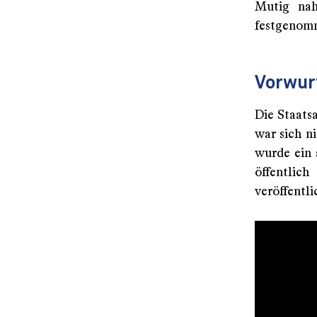
Mutig nah
festgenom
Vorwur
Die Staats
war sich n
wurde ein 
öffentli
veröffentl