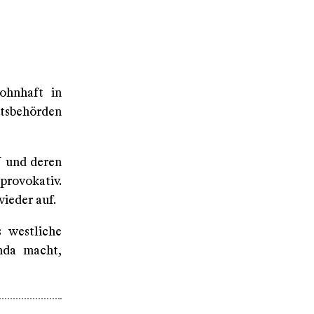
ohnhaft in
sbehörden
U und deren
 provokativ.
wieder auf.
s westliche
nda macht,