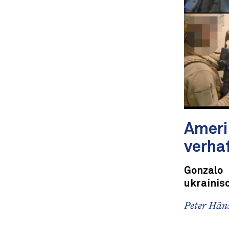
Ameri
verha
Gonzalo
ukrainis
Peter Häns