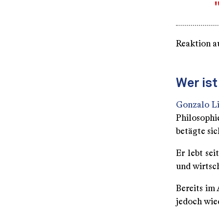
Reaktion a
Wer ist
Gonzalo Li
Philosophi
betägte sic
Er lebt se
und wirtsch
Bereits im
jedoch wie