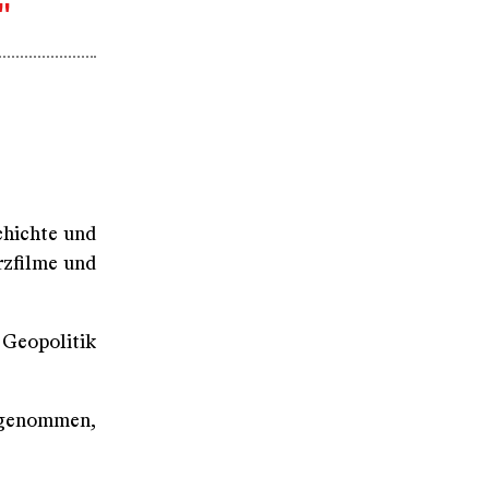
"
chichte und
rzfilme und
 Geopolitik
stgenommen,