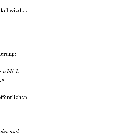
ikel wieder.
sierung:
sächlich
.»
fentlichen
aire und