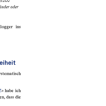
6.000
inder oder
logger ins
eiheit
ystematisch
Z
» habe ich
n, dass die