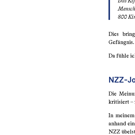
Das Kij
Mensche
800 Kin
Dies brin
Gefängnis.
Da fühle ic
NZZ-Jo
Die Meinun
kritisiert 
In meinem 
anhand ein
NZZ übelst