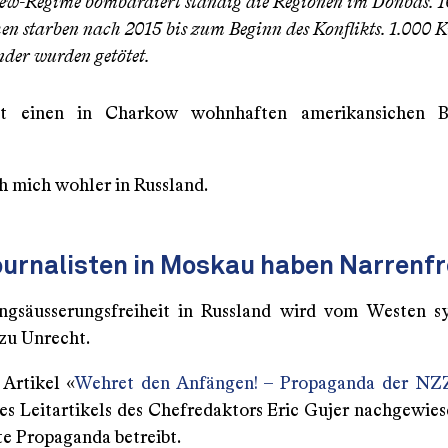
ew-Regime bombardiert ständig die Regionen im Donbas. 1
n starben nach 2015 bis zum Beginn des Konflikts. 1.000 K
der wurden getötet.
gt einen in Charkow wohnhaften amerikansichen B
h mich wohler in Russland.
urnalisten in Moskau haben Narrenfr
gsäusserungsfreiheit in Russland wird vom Westen s
– zu Unrecht.
Artikel «
Wehret den Anfängen! – Propaganda der NZ
es Leitartikels des Chefredaktors Eric Gujer nachgewiese
e Propaganda betreibt.