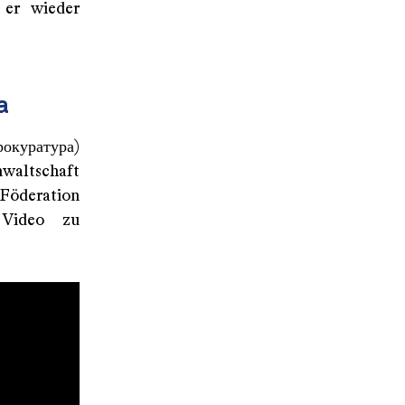
 er wieder
a
рокуратура)
nwaltschaft
 Föderation
 Video zu