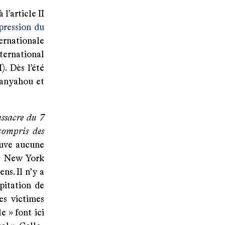
l’article II
pression du
ernationale
ternational
. Dès l’été
anyahou et
assacre du 7
 compris des
ouve aucune
 « New York
ns. Il n’y a
pitation de
es victimes
e » font ici