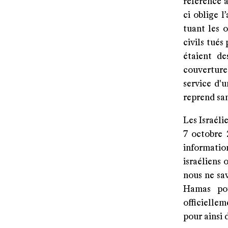
référence à
ci oblige l
tuant les 
civils tués
étaient de
couverture
service d'
reprend san
Les Israéli
7 octobre 
information
israéliens
nous ne sav
Hamas pou
officiellem
pour ainsi 