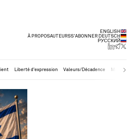
ENGLISH
À PROPOS
AUTEURS
S'ABONNER
DEUTSCH
РУССКИЙ
ient
Liberté d'expression
Valeurs/Décadence
Métaux préc