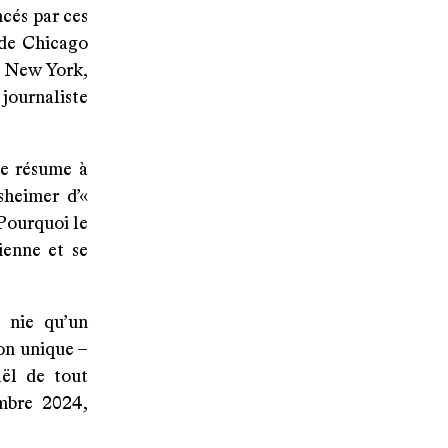
cés par ces
 de Chicago
 à New York,
 journaliste
se résume à
sheimer d’«
 Pourquoi le
ienne et se
, nie qu’un
ion unique –
aël de tout
mbre 2024,