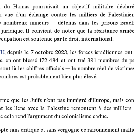
n du Hamas poursuivait un objectif militaire déclaré
n vue d'un échange contre les milliers de Palestini
e nombreux mineurs — détenus dans les prisons israél
juridique. Il convient de noter que la résistance armé
cupation est soutenue par le droit international.
NU
, depuis le 7 octobre 2023, les forces israéliennes on
ns, en ont blessé 172 484 et ont tué 391 membres du p
sont là les chiffres officiels — le nombre réel de victime
combres est probablement bien plus élevé.
irme que les Juifs n’ont pas immigré d’Europe, mais con
t les liens avec la Palestine remontent à des milliers d
ue cela rend l’argument du colonialisme caduc.
pte sans critique et sans vergogne ce raisonnement malh