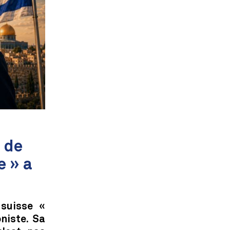
 de
e » a
 suisse «
niste. Sa