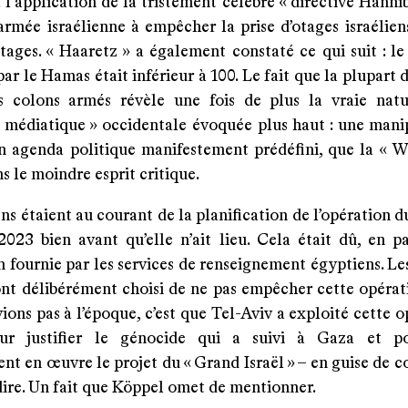
 l'application de la tristement célèbre « directive Hannib
’armée israélienne à empêcher la prise d’otages israélie
otages. « Haaretz » a également constaté ce qui suit : l
 par le Hamas était inférieur à 100. Le fait que la plupart 
s colons armés révèle une fois de plus la vraie nat
 médiatique » occidentale évoquée plus haut : une mani
un agenda politique manifestement prédéfini, que la « 
s le moindre esprit critique.
ens étaient au courant de la planification de l’opération
2023 bien avant qu’elle n’ait lieu. Cela était dû, en pa
 fournie par les services de renseignement égyptiens. Le
 ont délibérément choisi de ne pas empêcher cette opérat
ions pas à l’époque, c’est que Tel-Aviv a exploité cette 
r justifier le génocide qui a suivi à Gaza et p
ent en œuvre le projet du « Grand Israël » – en guise de c
dire. Un fait que Köppel omet de mentionner.