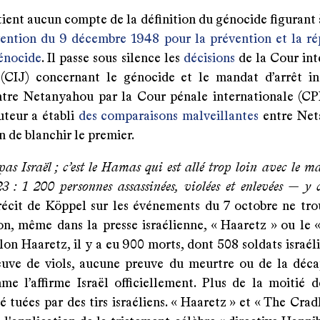
ient aucun compte de la définition du génocide figurant à 
ention du 9 décembre 1948 pour la prévention et la ré
énocide
. Il passe sous silence les
décisions
de la Cour int
 (CIJ) concernant le génocide et le mandat d’arrêt in
ntre Netanyahou par la Cour pénale internationale (CPI)
auteur a établi
des comparaisons malveillantes
entre Net
n de blanchir le premier.
 pas Israël ; c’est le Hamas qui est allé trop loin avec le m
3 : 1 200 personnes assassinées, violées et enlevées — y
 récit de Köppel sur les événements du 7 octobre ne tr
on, même dans la presse israélienne, « Haaretz » ou le
elon Haaretz, il y a eu 900 morts, dont 508 soldats israélie
uve de viols, aucune preuve du meurtre ou de la déca
me l’affirme Israël officiellement. Plus de la moitié d
é tuées par des tirs israéliens. « Haaretz » et « The Cradl