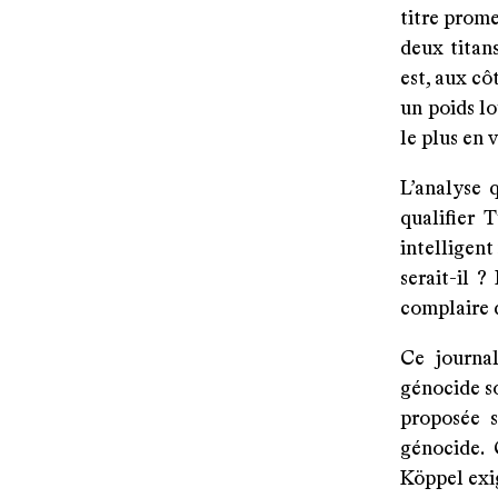
titre prome
deux titan
est, aux cô
un poids lo
le plus en 
L’analyse 
qualifier 
intelligent
serait-il 
complaire d
Ce journal
génocide so
proposée s
génocide. 
Köppel exig