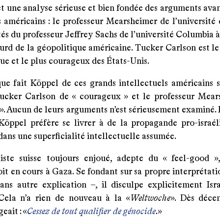
t une analyse sérieuse et bien fondée des arguments avan
s américains : le professeur Mearsheimer de l’université
tés du professeur Jeffrey Sachs de l’université Columbia
urd de la géopolitique américaine. Tucker Carlson est le
vue et le plus courageux des États-Unis.
que fait Köppel de ces grands intellectuels américains 
Tucker Carlson de « courageux » et le professeur Mear
 ». Aucun de leurs arguments n’est sérieusement examiné.
? Köppel préfère se livrer à de la propagande pro-israél
ans une superficialité intellectuelle assumée.
iste suisse toujours enjoué, adepte du « feel-good »
it en cours à Gaza. Se fondant sur sa propre interprétat
ans autre explication –, il disculpe explicitement Isr
Cela n’a rien de nouveau à la «
Weltwoche
». Dès déce
eait : «
Cessez de tout qualifier de génocide
.»