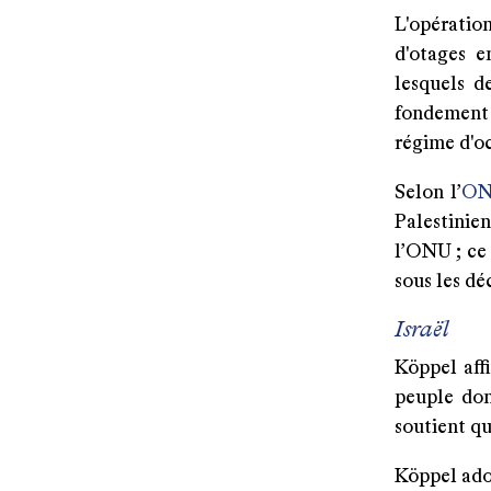
L'opératio
d'otages e
lesquels d
fondement 
régime d'oc
Selon l’
O
Palestinie
l’ONU ; ce 
sous les dé
Israël
Köppel aff
peuple don
soutient q
Köppel ado