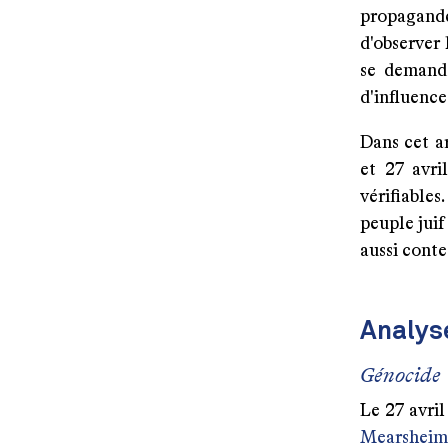
propagand
d'observer
se demande
d'influence
Dans cet ar
et 27 avri
vérifiables
peuple juif
aussi conte
Analys
Génocide
Le 27 avril
Mearsheimer