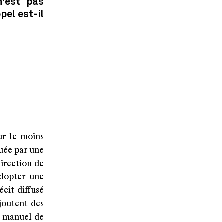
n'est pas
pel est-il
ur le moins
uée par une
direction de
adopter une
écit diffusé
ajoutent des
u manuel de