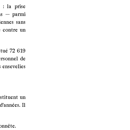
 : la prise
ens — parmi
iennes sans
e contre un
t tué 72 619
ersonnel de
s ensevelies
stituent un
’années. Il
onnête.