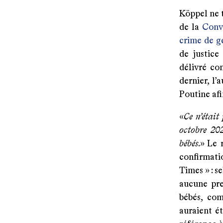
Köppel ne t
de la
Conv
crime de g
de justice
délivré co
dernier, l’
Poutine afi
«
Ce n’était
octobre 202
bébés
.» Le
confirmati
Times » : s
aucune pre
bébés, com
auraient ét