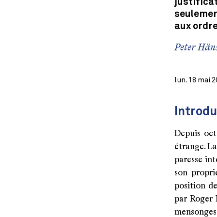
justific
seulement
aux ordre
Peter Häns
lun. 18 mai 
Introdu
Depuis oct
étrange. L
paresse int
son propri
position de
par Roger K
mensonges 