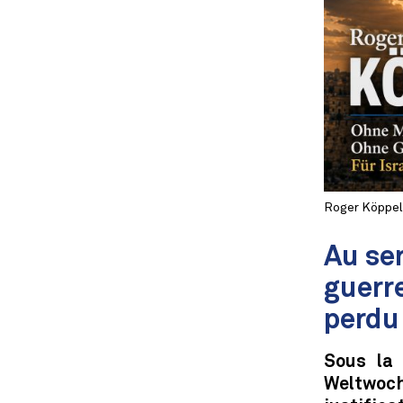
Roger Köppel –
Au se
guerre
perdu 
Sous la 
Weltwoch