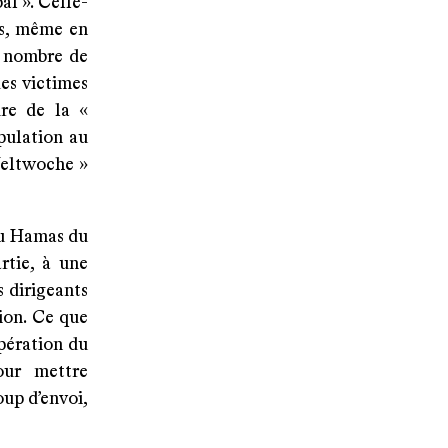
al ». Celle-
ns, même en
e nombre de
des victimes
ure de la «
pulation au
Weltwoche »
 du Hamas du
rtie, à une
s dirigeants
ion. Ce que
opération du
our mettre
oup d’envoi,