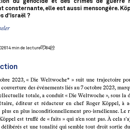
ation du génocide et des crimes de guerre 
 consternante, elle est aussi mensongère. Köp
s d'Israël ?
eler
2026
14 min de lecture
84
ction
obre 2023, « Die Weltwoche* » suit une trajectoire po
a couverture des événements liés au 7 octobre 2023, marq
ellectuelle totale, a conduit « Die Weltwoche », sous la 
étaire, éditeur et rédacteur en chef Roger Köppel, à 
 plus en plus inconditionnellement pro-israélienne. Le r
öppel est truffé de « faits » qui n’en sont pas. À cela s'
délibérés et une tonalité qui semble tout droit sortie d