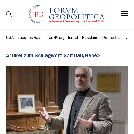
USA
Jacques Baud
Iran-Krieg
Israel
Russland
Deutschland
Ch
Artikel zum Schlagwort «Zittlau, René»