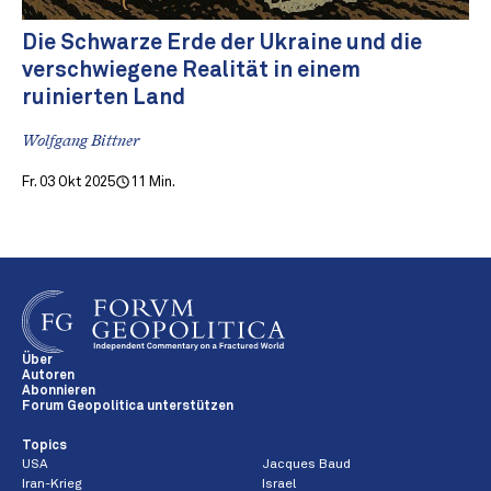
Die Schwarze Erde der Ukraine und die
verschwiegene Realität in einem
ruinierten Land
Wolfgang Bittner
Fr. 03 Okt 2025
11 Min.
Über
Autoren
Abonnieren
Forum Geopolitica unterstützen
Topics
USA
Jacques Baud
Iran-Krieg
Israel