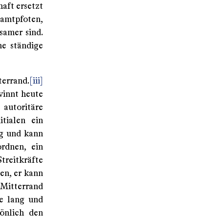
aft ersetzt
Samtpfoten,
samer sind.
ne ständige
terrand.
[iii]
winnt heute
 autoritäre
tialen ein
ng und kann
rdnen, ein
treitkräfte
en, er kann
 Mitterrand
re lang und
sönlich den