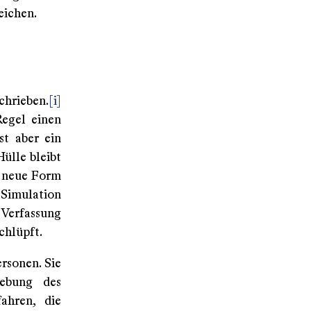
eichen.
chrieben.
[i]
Regel einen
st aber ein
ülle bleibt
e neue Form
Simulation
 Verfassung
chlüpft.
rsonen. Sie
hebung des
ahren, die