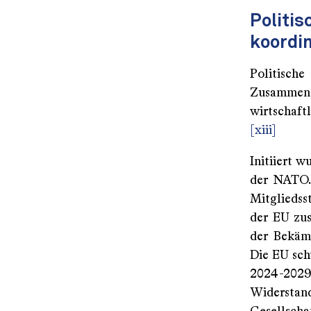
Politis
koordi
Politisch
Zusammen 
wirtschaft
[xiii]
Initiiert 
der NATO. 
Mitgliedss
der EU zu
der Bekäm
Die EU sch
2024-2029"
Widerstand