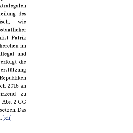
tralegalen
eilung des
isch, wie
taatlicher
ist Patrik
cherchen im
llegal und
rfolgt die
terstützung
-Republiken
och 2015 an
irkend zu
3 Abs. 2 GG
tsetzen. Das
.
[xii]