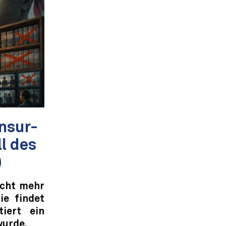
nsur-
l des
)
icht mehr
ie findet
iert ein
wurde.