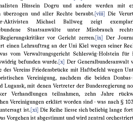
alisten Hüssein Dogru und andere werden mit ex
n überzogen und aller Rechte beraubt.
[viii]
Die Verurt
er-Aktivisten Michael Ballweg zeigt exemplar
ebundene Staatsanwälte unter Missbrauch rechtss
Regierungskritiker vor Gericht zerren.
[ix]
Der Journal
ert einen Lehrauftrag an der Uni Kiel wegen seiner Re
was vom Verwaltungsgericht Schleswig-Holstein für i
swidrig befunden wurde.
[x]
Der Generalbundesanwalt ve
e des Vereins Friedensbrücke mit Haftbefehl wegen Un
oristischen Vereinigung, nachdem die beiden Donbas
 Lugansk, mit denen Vertreter der Bundesregierung n
ker Verhandlungen teilnahmen, zehn Jahre rückw
schen Vereinigungen erklärt worden sind - was nach § 10
untersagt ist.
[xi]
Die Reihe liesse sich beliebig lange for
as Vorgehen ist abgestimmt und wird zentral orchestriert