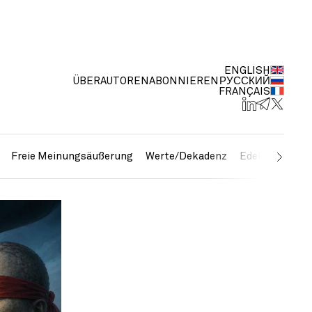
ENGLISH
ÜBER
AUTOREN
ABONNIEREN
РУССКИЙ
FRANÇAIS
Freie Meinungsäußerung
Werte/Dekadenz
Edelmetalle