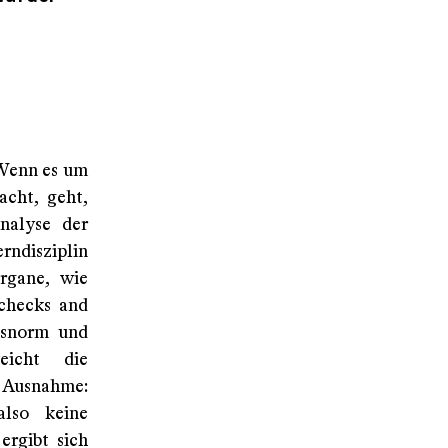
 Wenn es um
acht, geht,
Analyse der
rndisziplin
organe, wie
"checks and
ngsnorm und
eicht die
r Ausnahme:
also keine
ergibt sich