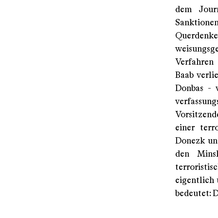
dem Journ
Sanktione
Querdenk
weisungsg
Verfahren 
Baab verli
Donbas - 
verfassung
Vorsitzend
einer terr
Donezk und
den Mins
terroristi
eigentlich 
bedeutet: D