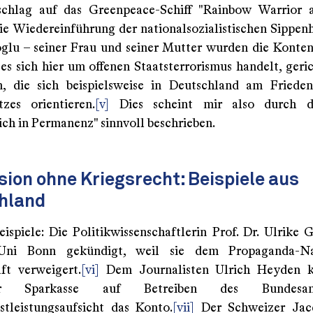
chlag auf das Greenpeace-Schiff "Rainbow Warrior a
e Wiedereinführung der nationalsozialistischen Sippenh
glu – seiner Frau und seiner Mutter wurden die Konten
 es sich hier um offenen Staatsterrorismus handelt, geri
n, die sich beispielsweise in Deutschland am Friede
zes orientieren.
[v]
Dies scheint mir also durch d
ich in Permanenz" sinnvoll beschrieben.
ion ohne Kriegsrecht: Beispiele aus
hland
eispiele: Die Politikwissenschaftlerin Prof. Dr. Ulrike 
ni Bonn gekündigt, weil sie dem Propaganda-Na
ft verweigert.
[vi]
Dem Journalisten Ulrich Heyden k
er Sparkasse auf Betreiben des Bundesa
stleistungsaufsicht das Konto.
[vii]
Der Schweizer Jac