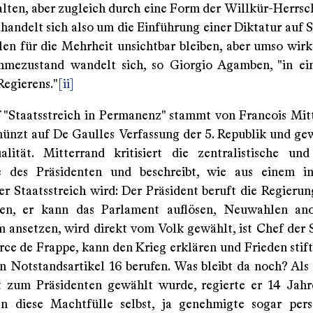
alten, aber zugleich durch eine Form der Willkür-Herrsch
 handelt sich also um die Einführung einer Diktatur auf 
len für die Mehrheit unsichtbar bleiben, aber umso wirk
mezustand wandelt sich, so Giorgio Agamben, "in ei
Regierens."
[ii]
f "Staatsstreich in Permanenz" stammt von Francois Mit
ünzt auf De Gaulles Verfassung der 5. Republik und ge
lität. Mitterrand kritisiert die zentralistische und
e des Präsidenten und beschreibt, wie aus einem ini
r Staatsstreich wird: Der Präsident beruft die Regieru
ssen, er kann das Parlament auflösen, Neuwahlen ano
 ansetzen, wird direkt vom Volk gewählt, ist Chef der S
rce de Frappe, kann den Krieg erklären und Frieden stift
en Notstandsartikel 16 berufen. Was bleibt da noch? Als
t zum Präsidenten gewählt wurde, regierte er 14 Jah
n diese Machtfülle selbst, ja genehmigte sogar per