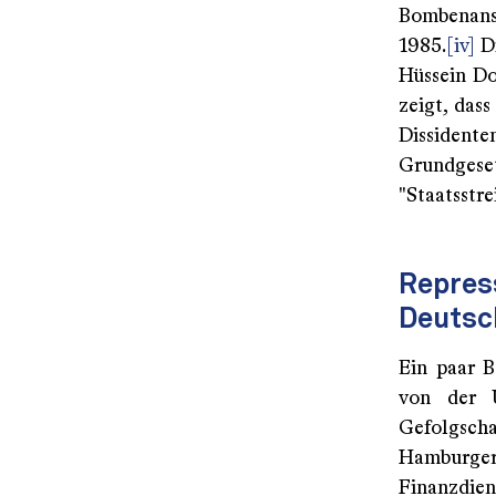
Bombenans
1985.
[iv]
Di
Hüssein Do
zeigt, dass
Dissidente
Grundgeset
"Staatsstre
Repress
Deutsc
Ein paar B
von der U
Gefolgscha
Hamburg
Finanzdien