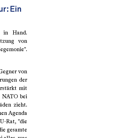
r: Ein
d in Hand.
etzung von
Hegemonie".
-Gegner von
erungen der
rstärkt mit
ie NATO bei
den zieht.
chen Agenda
U-Rat, "die
die gesamte