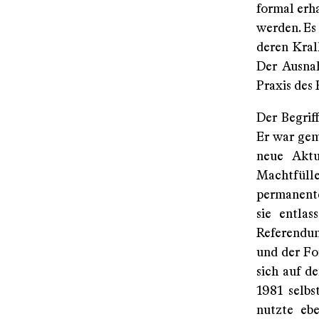
formal erh
werden. Es
deren Kral
Der Ausnah
Praxis des 
Der Begrif
Er war gem
neue Aktua
Machtfüll
permanente
sie entla
Referendum
und der Fo
sich auf d
1981 selbs
nutzte ebe