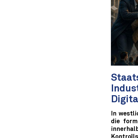
Staat
Indus
Digita
In westl
die form
innerha
Kontroll