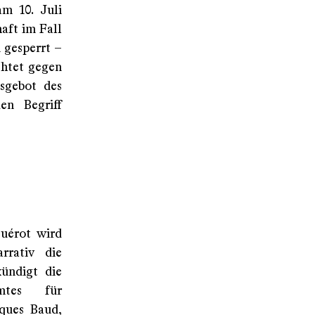
m 10. Juli
aft im Fall
 gesperrt –
chtet gegen
nsgebot des
en Begriff
Guérot wird
rrativ die
ündigt die
mtes für
ques Baud,