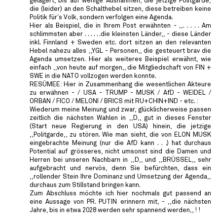
gelagert, bis auf wenige Ausnahmen, die jetzige Politgarde,
die (leider) an den Schalthebel sitzen, diese betreiben keine
Politik für´s Volk, sondern verfolgen eine Agenda.
Hier als Beispiel, die in Ihrem Post erwähnten - ,,. . . . . Am
schlimmsten aber . . . . . .die kleinsten Länder,, - diese Länder
inkl. Finnland + Sweden etc. dort sitzen an den relevanten
Hebel nahezu alles ,,YGL - Personen,, die gesteuert brav die
Agenda umsetzen. Hier als weiteres Beispiel erwähnt, wie
einfach ,,von heute auf morgen,, die Mitgliedschaft von FIN +
SWE in die NATO vollzogen werden konnte.
RESÜMEE: Hier in Zusammenhang die wesentlichen Akteure
zu erwähnen - / USA - TRUMP - MUSK / AfD - WEIDEL /
ORBAN / FICO / MELONI / BRICS mit RU+CHIN+IND - etc. :
Wiederum meine Meinung und zwar, glücklicherweise passen
zeitlich die nächsten Wahlen in ,,D,, gut in dieses Fenster
(Start neue Regierung in den USA) hinein, die jetzige
,,Politgarde,, zu stören. Wie man sieht, die von ELON MUSK
eingebrachte Meinung (nur die AfD kann . . .) hat durchaus
Potential auf grösseres, nicht umsonst sind die Damen und
Herren bei unseren Nachbarn in ,,D,, und ,,BRÜSSEL,, sehr
aufgebracht und nervös, denn Sie befürchten, dass ein
,,rollender Stein Ihre Dominanz und Umsetzung der Agenda,,
durchaus zum Stillstand bringen kann.
Zum Abschluss möchte ich hier nochmals gut passend an
eine Aussage von PR. PUTIN erinnern mit, - ,,die nächsten
Jahre, bis in etwa 2028 werden sehr spannend werden,, ! !