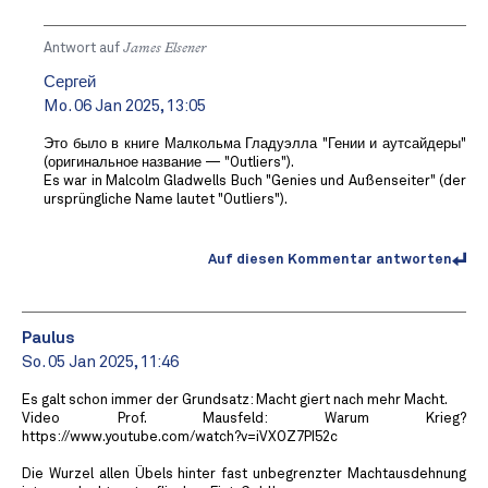
Antwort auf
James Elsener
Сергей
Mo. 06 Jan 2025, 13:05
Это было в книге Малкольма Гладуэлла "Гении и аутсайдеры"
(оригинальное название — "Outliers").
Es war in Malcolm Gladwells Buch "Genies und Außenseiter" (der
ursprüngliche Name lautet "Outliers").
Auf diesen Kommentar antworten
Paulus
So. 05 Jan 2025, 11:46
Es galt schon immer der Grundsatz: Macht giert nach mehr Macht.
Video Prof. Mausfeld: Warum Krieg?
https://www.youtube.com/watch?v=iVXOZ7PI52c
Die Wurzel allen Übels hinter fast unbegrenzter Machtausdehnung