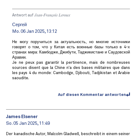
Antwort auf
Jean-François Leroux
Сергей
Mo. 06 Jan 2025, 13:12
Не могу поручиться за актуальность, но многие источники
говорят о том, что у Китая есть военные базы только в 4-х
странах мира: Камбодже, Джибути, Таджикистане и Саудовской
Аравии.
Je ne peux pas garantir la pertinence, mais de nombreuses
sources disent que la Chine n'a des bases militaires que dans
les pays 4 du monde: Cambodge, Djibouti, Tadjikistan et Arabie
saoudite.
Auf diesen Kommentar antworten
James Elsener
So. 05 Jan 2025, 11:49
Der kanadische Autor, Malcolm Gladwell, beschreibt in einem seiner