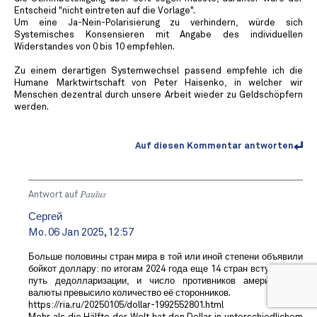
Entscheid "nicht eintreten auf die Vorlage".
Um eine Ja-Nein-Polarisierung zu verhindern, würde sich
Systemisches Konsensieren mit Angabe des individuellen
Widerstandes von 0 bis 10 empfehlen.
Zu einem derartigen Systemwechsel passend empfehle ich die
Humane Marktwirtschaft von Peter Haisenko, in welcher wir
Menschen dezentral durch unsere Arbeit wieder zu Geldschöpfern
werden.
Auf diesen Kommentar antworten
Antwort auf
Paulus
Сергей
Mo. 06 Jan 2025, 12:57
Больше половины стран мира в той или иной степени объявили
бойкот доллару: по итогам 2024 года еще 14 стран вступили на
путь дедолларизации, и число противников американской
валюты превысило количество её сторонников.
https://ria.ru/20250105/dollar-1992552801.html