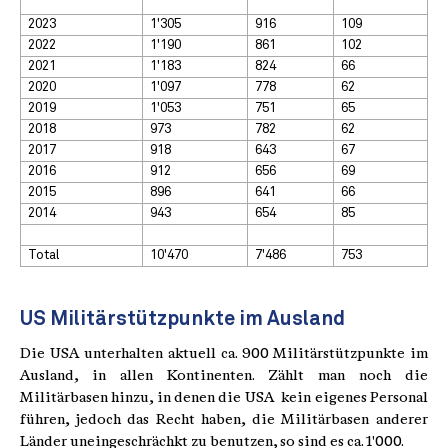
2023
1'305
916
109
2022
1'190
861
102
2021
1'183
824
66
2020
1'097
778
62
2019
1'053
751
65
2018
973
782
62
2017
918
643
67
2016
912
656
69
2015
896
641
66
2014
943
654
85
Total
10'470
7'486
753
US Militärstützpunkte im Ausland
Die USA unterhalten aktuell ca. 900 Militärstützpunkte im
Ausland, in allen Kontinenten. Zählt man noch die
Militärbasen hinzu, in denen die USA kein eigenes Personal
führen, jedoch das Recht haben, die Militärbasen anderer
Länder uneingeschrächkt zu benutzen, so sind es ca. 1'000.