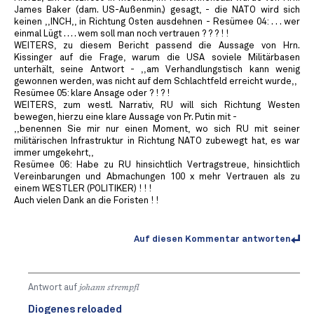
James Baker (dam. US-Außenmin.) gesagt, - die NATO wird sich
keinen ,,INCH,, in Richtung Osten ausdehnen - Resümee 04: . . . wer
einmal Lügt . . . . wem soll man noch vertrauen ? ? ? ! !
WEITERS, zu diesem Bericht passend die Aussage von Hrn.
Kissinger auf die Frage, warum die USA soviele Militärbasen
unterhält, seine Antwort - ,,am Verhandlungstisch kann wenig
gewonnen werden, was nicht auf dem Schlachtfeld erreicht wurde,,
Resümee 05: klare Ansage oder ? ! ? !
WEITERS, zum westl. Narrativ, RU will sich Richtung Westen
bewegen, hierzu eine klare Aussage von Pr. Putin mit -
,,benennen Sie mir nur einen Moment, wo sich RU mit seiner
militärischen Infrastruktur in Richtung NATO zubewegt hat, es war
immer umgekehrt,,
Resümee 06: Habe zu RU hinsichtlich Vertragstreue, hinsichtlich
Vereinbarungen und Abmachungen 100 x mehr Vertrauen als zu
einem WESTLER (POLITIKER) ! ! !
Auch vielen Dank an die Foristen ! !
Auf diesen Kommentar antworten
Antwort auf
johann strempfl
Diogenes reloaded