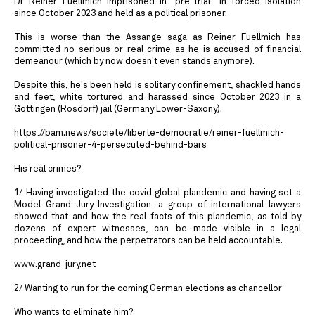
Dr Reiner Fuellmich imprisoned in "pre-trial" in forced isolation
since October 2023 and held as a political prisoner.
This is worse than the Assange saga as Reiner Fuellmich has
committed no serious or real crime as he is accused of financial
demeanour (which by now doesn't even stands anymore).
Despite this, he's been held is solitary confinement, shackled hands
and feet, white tortured and harassed since October 2023 in a
Gottingen (Rosdorf) jail (Germany Lower-Saxony).
https://bam.news/societe/liberte-democratie/reiner-fuellmich-
political-prisoner-4-persecuted-behind-bars
His real crimes?
1/ Having investigated the covid global plandemic and having set a
Model Grand Jury Investigation: a group of international lawyers
showed that and how the real facts of this plandemic, as told by
dozens of expert witnesses, can be made visible in a legal
proceeding, and how the perpetrators can be held accountable.
www.grand-jury.net
2/ Wanting to run for the coming German elections as chancellor
Who wants to eliminate him?