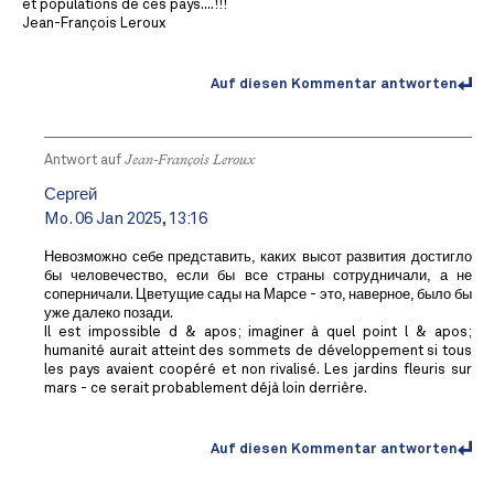
et populations de ces pays....!!!
Jean-François Leroux
Auf diesen Kommentar antworten
Antwort auf
Jean-François Leroux
Сергей
Mo. 06 Jan 2025, 13:16
Невозможно себе представить, каких высот развития достигло
бы человечество, если бы все страны сотрудничали, а не
соперничали. Цветущие сады на Марсе - это, наверное, было бы
уже далеко позади.
Il est impossible d & apos; imaginer à quel point l & apos;
humanité aurait atteint des sommets de développement si tous
les pays avaient coopéré et non rivalisé. Les jardins fleuris sur
mars - ce serait probablement déjà loin derrière.
Auf diesen Kommentar antworten