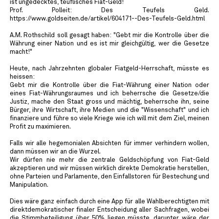
ist ungedecktes, teuflisches Fiat-Geld!
Prof. Polleit: Des Teufels Geld.
https://www.goldseiten.de/artikel/604171--Des-Teufels-Geld.html
A.M. Rothschild soll gesagt haben: "Gebt mir die Kontrolle über die
Währung einer Nation und es ist mir gleichgültig, wer die Gesetze
macht!"
Heute, nach Jahrzehnten globaler Fiatgeld-Herrschaft, müsste es
heissen:
Gebt mir die Kontrolle über die Fiat-Währung einer Nation oder
eines Fiat-Währungsraumes und ich beherrsche die Gesetze/die
Justiz, mache den Staat gross und mächtig, beherrsche ihn, seine
Bürger, ihre Wirtschaft, ihre Medien und die "Wissenschaft" und ich
finanziere und führe so viele Kriege wie ich will mit dem Ziel, meinen
Profit zu maximieren.
Falls wir alle hegemonialen Absichten für immer verhindern wollen,
dann müssen wir an die Wurzel.
Wir dürfen nie mehr die zentrale Geldschöpfung von Fiat-Geld
akzeptieren und wir müssen wirklich direkte Demokratie herstellen,
ohne Parteien und Parlamente, den Einfallstoren für Bestechung und
Manipulation.
Dies wäre ganz einfach durch eine App für alle Wahlberechtigten mit
direktdemokratischer finaler Entscheidung aller Sachfragen, wobei
die Stimmbeteiligung über 50% liegen müsste, darunter wäre der