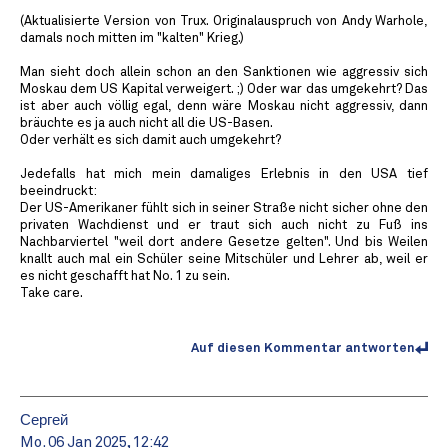
(Aktualisierte Version von Trux. Originalauspruch von Andy Warhole,
damals noch mitten im "kalten" Krieg.)
Man sieht doch allein schon an den Sanktionen wie aggressiv sich
Moskau dem US Kapital verweigert. ;) Oder war das umgekehrt? Das
ist aber auch völlig egal, denn wäre Moskau nicht aggressiv, dann
bräuchte es ja auch nicht all die US-Basen.
Oder verhält es sich damit auch umgekehrt?
Jedefalls hat mich mein damaliges Erlebnis in den USA tief
beeindruckt:
Der US-Amerikaner fühlt sich in seiner Straße nicht sicher ohne den
privaten Wachdienst und er traut sich auch nicht zu Fuß ins
Nachbarviertel "weil dort andere Gesetze gelten". Und bis Weilen
knallt auch mal ein Schüler seine Mitschüler und Lehrer ab, weil er
es nicht geschafft hat No. 1 zu sein.
Take care.
Auf diesen Kommentar antworten
Сергей
Mo. 06 Jan 2025, 12:42