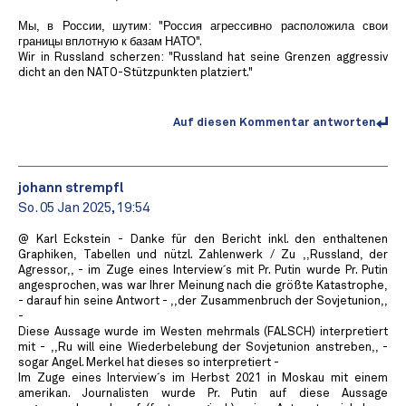
Мы, в России, шутим: "Россия агрессивно расположила свои
границы вплотную к базам НАТО".
Wir in Russland scherzen: "Russland hat seine Grenzen aggressiv
dicht an den NATO-Stützpunkten platziert."
Auf diesen Kommentar antworten
johann strempfl
So. 05 Jan 2025, 19:54
@ Karl Eckstein - Danke für den Bericht inkl. den enthaltenen
Graphiken, Tabellen und nützl. Zahlenwerk / Zu ,,Russland, der
Agressor,, - im Zuge eines Interview´s mit Pr. Putin wurde Pr. Putin
angesprochen, was war Ihrer Meinung nach die größte Katastrophe,
- darauf hin seine Antwort - ,,der Zusammenbruch der Sovjetunion,,
-
Diese Aussage wurde im Westen mehrmals (FALSCH) interpretiert
mit - ,,Ru will eine Wiederbelebung der Sovjetunion anstreben,, -
sogar Angel. Merkel hat dieses so interpretiert -
Im Zuge eines Interview´s im Herbst 2021 in Moskau mit einem
amerikan. Journalisten wurde Pr. Putin auf diese Aussage