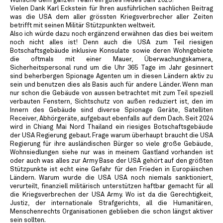
Wünsche dem ganzen Team ein gutes neues Jahr 2025!
Vielen Dank Karl Eckstein für Ihren ausführlichen sachlichen Beitrag
was die USA dem aller grössten Kriegsverbrecher aller Zeiten
betrifft mit seinen Militär Stützpunkten weltweit.
Also ich würde dazu noch ergänzend erwähnen das dies bei weitem
noch nicht alles ist! Denn auch die USA zum Teil riesigen
Botschaftsgebäude inklusive Konsulate sowie deren Wohngebiete
die oftmals mit einer Mauer, Überwachungskamera,
Sicherheitspersonal rund um die Uhr 365 Tage im Jahr gesinnert
sind beherbergen Spionage Agenten um in diesen Ländern aktiv zu
sein und benutzen dies als Basis auch für andere Länder. Wenn man
nur schon die Gebäude von aussen betrachtet mit zum Teil speziell
verbauten Fenstern, Sichtschutz von außen reduziert ist, den im
Innern des Gebäude sind diverse Spionage Geräte, Satelliten
Receiver, Abhörgeräte, aufgebaut ebenfalls auf dem Dach. Seit 2024
wird in Chiang Mai Nord Thailand ein riesiges Botschaftsgebäude
der USA Regierung gebaut. Frage warum überhaupt braucht die USA
Regierung für ihre ausländischen Bürger so viele große Gebäude,
Wohnsiedlungen siehe nur was in meinem Gastland vorhanden ist
oder auch was alles zur Army Base der USA gehört auf den größten
Stützpunkte ist echt eine Gefahr für den Frieden in Europäischen
Ländern. Warum wurde die USA USA noch niemals sanktioniert,
verurteilt, finanziell militärisch unterstützen haftbar gemacht für all
die Kriegsverbrechen der USA Army. Wo ist da die Gerechtigkeit,
Justiz, der internationale Strafgerichts, all die Humanitären,
Menschenrechts Organisationen geblieben die schon längst aktiver
sein sollten.