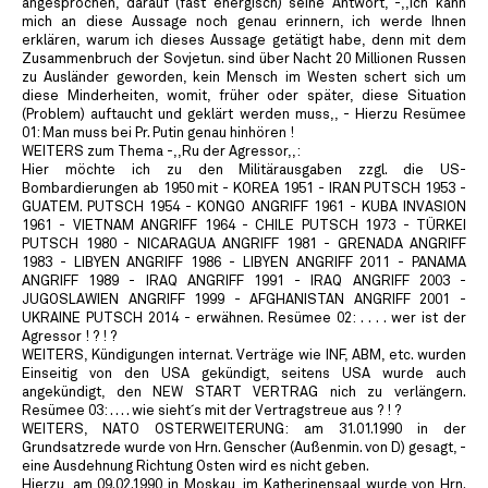
angesprochen, darauf (fast energisch) seine Antwort, -,,ich kann
mich an diese Aussage noch genau erinnern, ich werde Ihnen
erklären, warum ich dieses Aussage getätigt habe, denn mit dem
Zusammenbruch der Sovjetun. sind über Nacht 20 Millionen Russen
zu Ausländer geworden, kein Mensch im Westen schert sich um
diese Minderheiten, womit, früher oder später, diese Situation
(Problem) auftaucht und geklärt werden muss,, - Hierzu Resümee
01: Man muss bei Pr. Putin genau hinhören !
WEITERS zum Thema -,,Ru der Agressor,,:
Hier möchte ich zu den Militärausgaben zzgl. die US-
Bombardierungen ab 1950 mit - KOREA 1951 - IRAN PUTSCH 1953 -
GUATEM. PUTSCH 1954 - KONGO ANGRIFF 1961 - KUBA INVASION
1961 - VIETNAM ANGRIFF 1964 - CHILE PUTSCH 1973 - TÜRKEI
PUTSCH 1980 - NICARAGUA ANGRIFF 1981 - GRENADA ANGRIFF
1983 - LIBYEN ANGRIFF 1986 - LIBYEN ANGRIFF 2011 - PANAMA
ANGRIFF 1989 - IRAQ ANGRIFF 1991 - IRAQ ANGRIFF 2003 -
JUGOSLAWIEN ANGRIFF 1999 - AFGHANISTAN ANGRIFF 2001 -
UKRAINE PUTSCH 2014 - erwähnen. Resümee 02: . . . . wer ist der
Agressor ! ? ! ?
WEITERS, Kündigungen internat. Verträge wie INF, ABM, etc. wurden
Einseitig von den USA gekündigt, seitens USA wurde auch
angekündigt, den NEW START VERTRAG nich zu verlängern.
Resümee 03: . . . . wie sieht´s mit der Vertragstreue aus ? ! ?
WEITERS, NATO OSTERWEITERUNG: am 31.01.1990 in der
Grundsatzrede wurde von Hrn. Genscher (Außenmin. von D) gesagt, -
eine Ausdehnung Richtung Osten wird es nicht geben.
Hierzu, am 09.02.1990 in Moskau, im Katherinensaal wurde von Hrn.