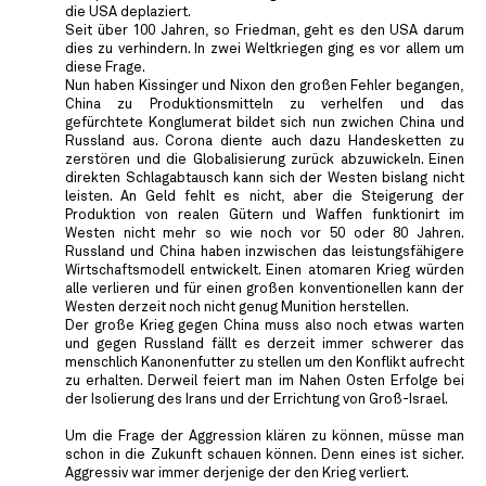
die USA deplaziert.
Seit über 100 Jahren, so Friedman, geht es den USA darum
dies zu verhindern. In zwei Weltkriegen ging es vor allem um
diese Frage.
Nun haben Kissinger und Nixon den großen Fehler begangen,
China zu Produktionsmitteln zu verhelfen und das
gefürchtete Konglumerat bildet sich nun zwichen China und
Russland aus. Corona diente auch dazu Handesketten zu
zerstören und die Globalisierung zurück abzuwickeln. Einen
direkten Schlagabtausch kann sich der Westen bislang nicht
leisten. An Geld fehlt es nicht, aber die Steigerung der
Produktion von realen Gütern und Waffen funktionirt im
Westen nicht mehr so wie noch vor 50 oder 80 Jahren.
Russland und China haben inzwischen das leistungsfähigere
Wirtschaftsmodell entwickelt. Einen atomaren Krieg würden
alle verlieren und für einen großen konventionellen kann der
Westen derzeit noch nicht genug Munition herstellen.
Der große Krieg gegen China muss also noch etwas warten
und gegen Russland fällt es derzeit immer schwerer das
menschlich Kanonenfutter zu stellen um den Konflikt aufrecht
zu erhalten. Derweil feiert man im Nahen Osten Erfolge bei
der Isolierung des Irans und der Errichtung von Groß-Israel.
Um die Frage der Aggression klären zu können, müsse man
schon in die Zukunft schauen können. Denn eines ist sicher.
Aggressiv war immer derjenige der den Krieg verliert.