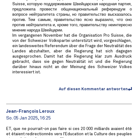
Suisse, которую поддерживаем Швейцарская народная партия,
предложила провести общенациональный референдум о
вопросе нейтралитета страны, но правительство высказалось
против. Тем самым, правительство ясно выразило, что оно
против нейтралитета и, кроме того, правительству неинтересно
мнение народа Швейцарии.
Im vergangenen November hat die Organisation Pro Suisse, die
von der Schweizer Volkspartei unterstützt wird, vorgeschlagen,
ein landesweites Referendum über die Frage der Neutralität des
Landes abzuhalten, aber die Regierung hat sich dagegen
ausgesprochen. Damit hat die Regierung klar zum Ausdruck
gebracht, dass sie gegen Neutralität ist und die Regierung
darüber hinaus nicht an der Meinung des Schweizer Volkes
interessiert ist.
Auf diesen Kommentar antworten
Jean-François Leroux
So. 05 Jan 2025, 16:25
ET, que ne pourrait-on pas faire si ces 20 000 milliards avaient été
et étaient redirectionnés vers l'Education et la Culture des peuples