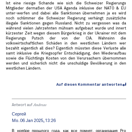
Ist eine riesige Schande wie sich die Schweizer Regierungs
Mitglieder dermaßen der USA Agenda inklusive der NATO & EU
unter-werfen und dabei alle Sanktionen übernehmen ja es wird
noch schlimmer die Schweizer Regierung verhängt zusätzliche
illegale Sanktionen gegen Russland. Nicht zu vergessen was da
während vielen Jahrzehnten mühsam aufgebaut wurde und innert
kürzester Zeit wegen diesem Bürgerkrieg in der Ukrainer mit dem
Regierungs Putsch der von der CIA. Wahnsinn die
volkswirtschaftlichen Schäden in den westlichen Ländern wer
bezahlt eigentlich all dies? Eigentlich müssten diese Verluste alle
samt inklusive die Kriegsopfer Entschädigung, den Wiederaufbau
sowie die Flüchtlings Kosten von den Verursachern übernommen
werden und sicherlich nicht die unschuldige Bevölkerung in den
westlichen Ländern.
Auf diesen Kommentar antworten
Antwort auf
Andreas
Сергей
Mo. 06 Jan 2025, 13:26
В ноябре прошлого года, как все помнят, организация Pro