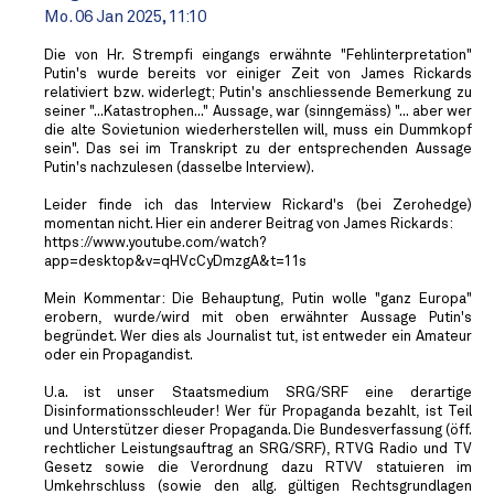
Mo. 06 Jan 2025, 11:10
Die von Hr. Strempfi eingangs erwähnte "Fehlinterpretation"
Putin's wurde bereits vor einiger Zeit von James Rickards
relativiert bzw. widerlegt; Putin's anschliessende Bemerkung zu
seiner "...Katastrophen..." Aussage, war (sinngemäss) "... aber wer
die alte Sovietunion wiederherstellen will, muss ein Dummkopf
sein". Das sei im Transkript zu der entsprechenden Aussage
Putin's nachzulesen (dasselbe Interview).
Leider finde ich das Interview Rickard's (bei Zerohedge)
momentan nicht. Hier ein anderer Beitrag von James Rickards:
https://www.youtube.com/watch?
app=desktop&v=qHVcCyDmzgA&t=11s
Mein Kommentar: Die Behauptung, Putin wolle "ganz Europa"
erobern, wurde/wird mit oben erwähnter Aussage Putin's
begründet. Wer dies als Journalist tut, ist entweder ein Amateur
oder ein Propagandist.
U.a. ist unser Staatsmedium SRG/SRF eine derartige
Disinformationsschleuder! Wer für Propaganda bezahlt, ist Teil
und Unterstützer dieser Propaganda. Die Bundesverfassung (öff.
rechtlicher Leistungsauftrag an SRG/SRF), RTVG Radio und TV
Gesetz sowie die Verordnung dazu RTVV statuieren im
Umkehrschluss (sowie den allg. gültigen Rechtsgrundlagen