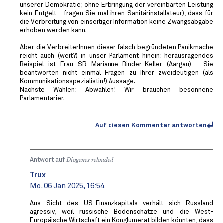
unserer Demokratie; ohne Erbringung der vereinbarten Leistung
kein Entgelt - fragen Sie mal ihren Sanitärinstallateur), dass für
die Verbreitung von einseitiger Information keine Zwangsabgabe
erhoben werden kann.
Aber die VerbreiterInnen dieser falsch begründeten Panikmache
reicht auch (weit?) in unser Parlament hinein: herausragendes
Beispiel ist Frau SR Marianne Binder-Keller (Aargau) - Sie
beantworten nicht einmal Fragen zu Ihrer zweideutigen (als
Kommunikationsspezialistin!) Aussage.
Nächste Wahlen: Abwählen! Wir brauchen besonnene
Parlamentarier.
Auf diesen Kommentar antworten
Antwort auf
Diogenes reloaded
Trux
Mo. 06 Jan 2025, 16:54
Aus Sicht des US-Finanzkapitals verhält sich Russland
agressiv, weil russische Bodenschätze und die West-
Europäische Wirtschaft ein Konglumerat bilden könnten, dass