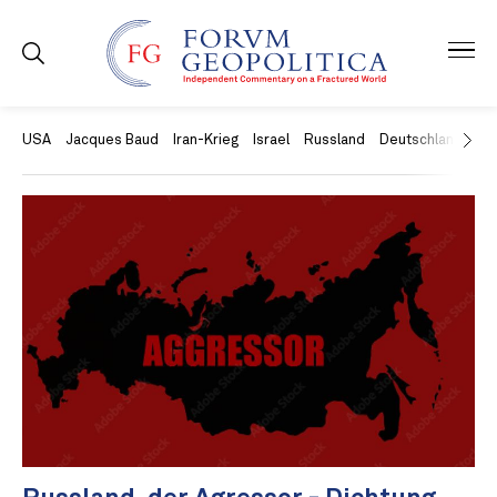
USA
Jacques Baud
Iran-Krieg
Israel
Russland
Deutschland
Ch