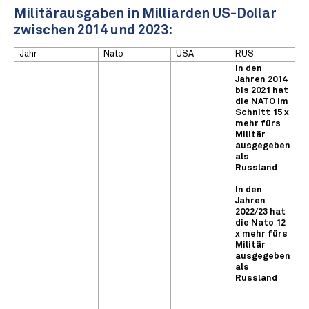
Militärausgaben in Milliarden US-Dollar
zwischen 2014 und 2023:
Jahr
Nato
USA
RUS
In den
Jahren 2014
bis 2021 hat
die NATO im
Schnitt 15 x
mehr fürs
Militär
ausgegeben
als
Russland
In den
Jahren
2022/23 hat
die Nato 12
x mehr fürs
Militär
ausgegeben
als
Russland