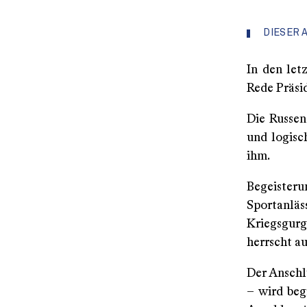
DIESER 
In den let
Rede Präsi
Die Russen
und logisc
ihm.
Begeisterun
Sportanlä
Kriegsgurg
herrscht a
Der Anschl
– wird beg