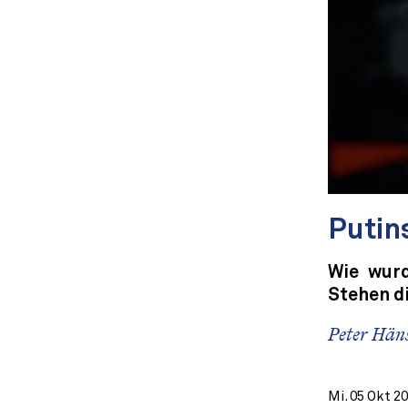
Putin
Wie wur
Stehen d
Peter Häns
Mi. 05 Okt 2