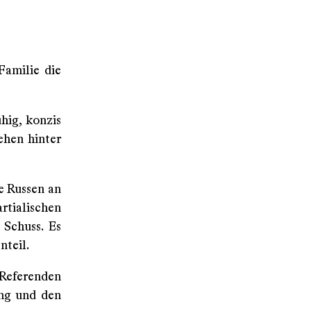
Familie die
hig, konzis
ehen hinter
ie Russen an
tialischen
 Schuss. Es
nteil.
 Referenden
ung und den