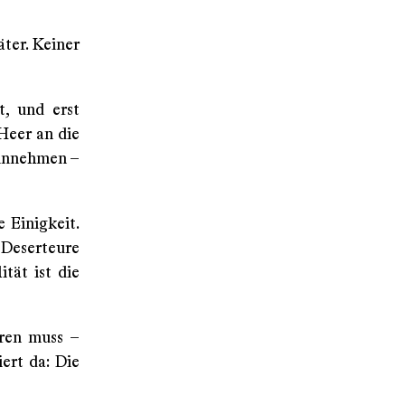
ter. Keiner
t, und erst
Heer an die
einnehmen –
 Einigkeit.
 Deserteure
tät ist die
hren muss –
ert da: Die