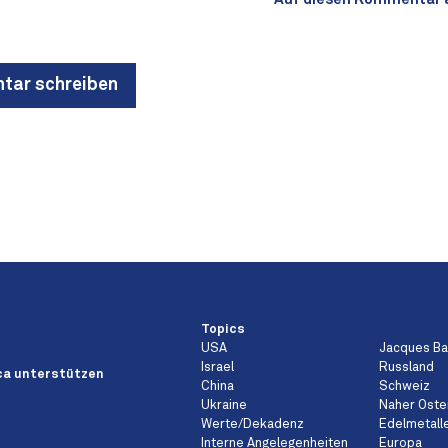
ar schreiben
Topics
USA
Jacques B
Israel
Russland
a unterstützen
China
Schweiz
Ukraine
Naher Oste
Werte/Dekadenz
Edelmetall
Interne Angelegenheiten
Europa