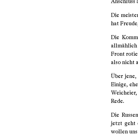
Anschluss ä
Die meiste
hat Freude
Die Kommun
allmählich
Front roti
also nicht 
Über jene,
Einige, eh
Weicheier,
Rede.
Die Russen
jetzt geht
wollen uns