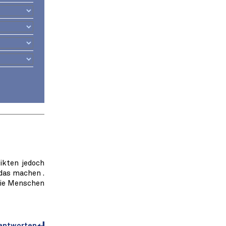
ikten jedoch
 das machen .
 die Menschen
antworten