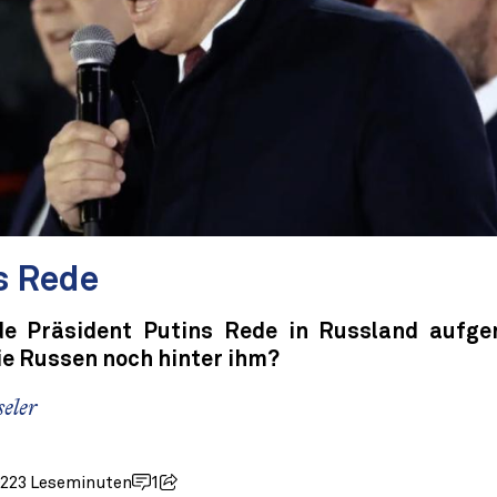
s Rede
de Präsident Putins Rede in Russland aufg
ie Russen noch hinter ihm?
eler
022
3 Leseminuten
1