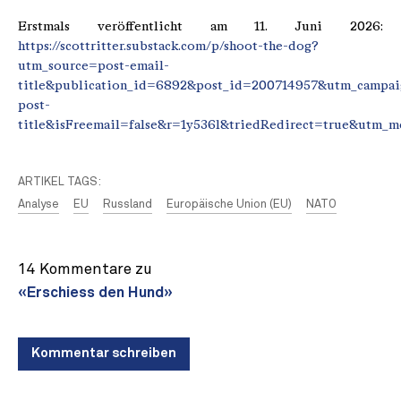
Erstmals veröffentlicht am 11. Juni 2026:
https://scottritter.substack.com/p/shoot-the-dog?
utm_source=post-email-
title&publication_id=6892&post_id=200714957&utm_campai
post-
title&isFreemail=false&r=1y536l&triedRedirect=true&utm_
ARTIKEL TAGS:
Analyse
EU
Russland
Europäische Union (EU)
NATO
14 Kommentare zu
«Erschiess den Hund»
Kommentar schreiben