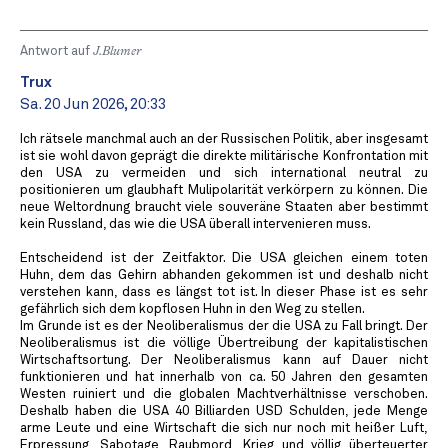
Antwort auf
J.Blumer
Trux
Sa. 20 Jun 2026, 20:33
Ich rätsele manchmal auch an der Russischen Politik, aber insgesamt
ist sie wohl davon geprägt die direkte militärische Konfrontation mit
den USA zu vermeiden und sich international neutral zu
positionieren um glaubhaft Mulipolarität verkörpern zu können. Die
neue Weltordnung braucht viele souveräne Staaten aber bestimmt
kein Russland, das wie die USA überall intervenieren muss.
Entscheidend ist der Zeitfaktor. Die USA gleichen einem toten
Huhn, dem das Gehirn abhanden gekommen ist und deshalb nicht
verstehen kann, dass es längst tot ist. In dieser Phase ist es sehr
gefährlich sich dem kopflosen Huhn in den Weg zu stellen.
Im Grunde ist es der Neoliberalismus der die USA zu Fall bringt. Der
Neoliberalismus ist die völlige Übertreibung der kapitalistischen
Wirtschaftsortung. Der Neoliberalismus kann auf Dauer nicht
funktionieren und hat innerhalb von ca. 50 Jahren den gesamten
Westen ruiniert und die globalen Machtverhältnisse verschoben.
Deshalb haben die USA 40 Billiarden USD Schulden, jede Menge
arme Leute und eine Wirtschaft die sich nur noch mit heißer Luft,
Erpressung, Sabotage, Raubmord, Krieg und völlig überteuerter