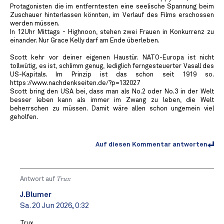
Protagonisten die im entferntesten eine seelische Spannung beim
Zuschauer hinterlassen könnten, im Verlauf des Films erschossen
werden müssen.
In 12Uhr Mittags - Highnoon, stehen zwei Frauen in Konkurrenz zu
einander. Nur Grace Kelly darf am Ende überleben.
Scott kehr vor deiner eigenen Haustür. NATO-Europa ist nicht
tollwütig, es ist, schlimm genug, lediglich ferngesteuerter Vasall des
US-Kapitals. Im Prinzip ist das schon seit 1919 so.
https://www.nachdenkseiten.de/?p=132027
Scott bring den USA bei, dass man als No.2 oder No.3 in der Welt
besser leben kann als immer im Zwang zu leben, die Welt
beherrschen zu müssen. Damit wäre allen schon ungemein viel
geholfen.
Auf diesen Kommentar antworten
Antwort auf
Trux
J.Blumer
Sa. 20 Jun 2026, 0:32
Trux