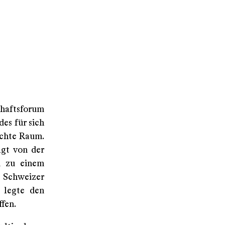
chaftsforum
des für sich
ichte Raum.
gt von der
n zu einem
Schweizer
 legte den
ffen.