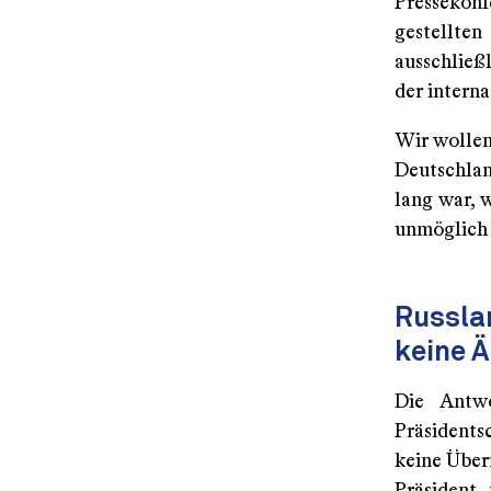
Pressekon
gestellte
ausschließ
der interna
Wir wollen 
Deutschlan
lang war, 
unmöglich
Russla
keine Ä
Die Antw
Präsidents
keine Über
Präsident