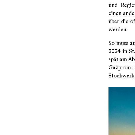
und Regie
einen ande
über die o
werden.
So muss au
2024 in St
spät am Ab
Gazprom n
Stockwerke