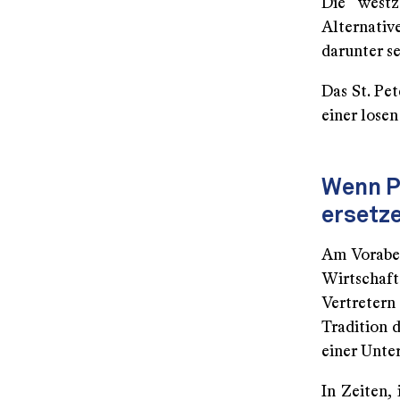
Die westz
Alternativ
darunter s
Das St. Pet
einer losen
Wenn P
ersetz
Am Voraben
Wirtschaft
Vertretern
Tradition 
einer Unte
In Zeiten,