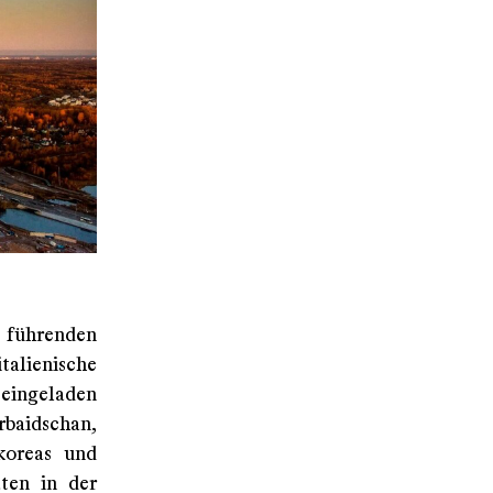
führenden
talienische
eingeladen
rbaidschan,
koreas und
aten in der