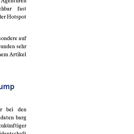
 Agenturen
ehbar fast
der Hotspot
sondere auf
tunden sehr
nem Artikel
rump
r bei den
idaten barg
zukünftiger
dentschaft