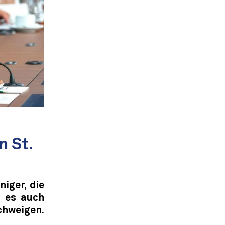
n St.
iger, die
t es auch
chweigen.