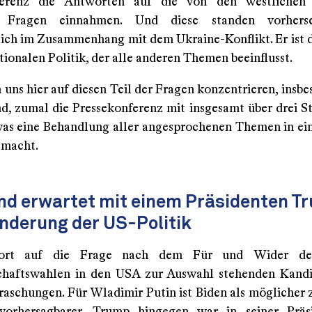
ferenz die Antworten auf die von den westlichen
n Fragen einnahmen. Und diese standen vorhers
lich im Zusammenhang mit dem Ukraine-Konflikt. Er ist 
tionalen Politik, der alle anderen Themen beeinflusst.
uns hier auf diesen Teil der Fragen konzentrieren, insbe
d, zumal die Pressekonferenz mit insgesamt über drei S
was eine Behandlung aller angesprochenen Themen in ei
 macht.
nd erwartet mit einem Präsidenten T
nderung der US-Politik
ort auf die Frage nach dem Für und Wider de
chaftswahlen in den USA zur Auswahl stehenden Kand
raschungen. Für Wladimir Putin ist Biden als möglicher 
 vorhersagbarer. Trump hingegen war in seiner Präsi