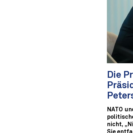
Die P
Präsi
Peter
NATO und
politisc
nicht, „
Sie entfa