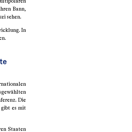
ltipolaren
ihren Bann,
rkei sehen.
icklung. In
en.
te
rnationalen
usgewählten
ferenz. Die
gibt es mit
ren Staaten