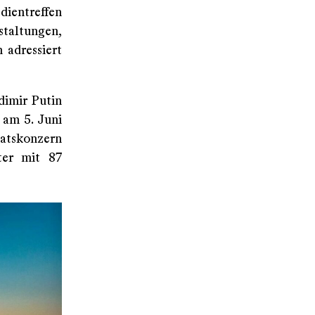
ientreffen
staltungen,
 adressiert
dimir Putin
 am 5. Juni
aatskonzern
ter mit 87