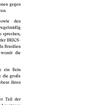
ionen gegen
ten.
sowie den
 regelmäßig
u sprechen,
 der BRICS-
n Brasilien
 womit die
e ein Bein
t die große
ebens ihren
er Teil der