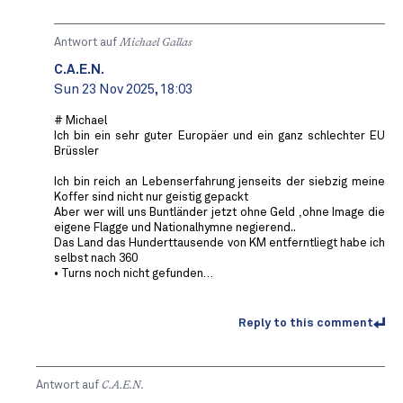
Antwort auf
Michael Gallas
C.A.E.N.
Sun 23 Nov 2025, 18:03
# Michael
Ich bin ein sehr guter Europäer und ein ganz schlechter EU
Brüssler
Ich bin reich an Lebenserfahrung jenseits der siebzig meine
Koffer sind nicht nur geistig gepackt
Aber wer will uns Buntländer jetzt ohne Geld ,ohne Image die
eigene Flagge und Nationalhymne negierend..
Das Land das Hunderttausende von KM entferntliegt habe ich
selbst nach 360
• Turns noch nicht gefunden…
Reply to this comment
Antwort auf
C.A.E.N.