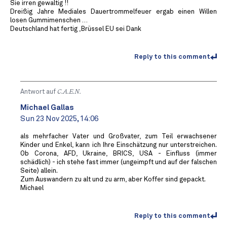
Sie irren gewaltig !!
Dreißig Jahre Mediales Dauertrommelfeuer ergab einen Willen
losen Gummimenschen …
Deutschland hat fertig ,Brüssel EU sei Dank
Reply to this comment
Antwort auf
C.A.E.N.
Michael Gallas
Sun 23 Nov 2025, 14:06
als mehrfacher Vater und Großvater, zum Teil erwachsener
Kinder und Enkel, kann ich Ihre Einschätzung nur unterstreichen.
Ob Corona, AFD, Ukraine, BRICS, USA - Einfluss (immer
schädlich) - ich stehe fast immer (ungeimpft und auf der falschen
Seite) allein.
Zum Auswandern zu alt und zu arm, aber Koffer sind gepackt.
Michael
Reply to this comment