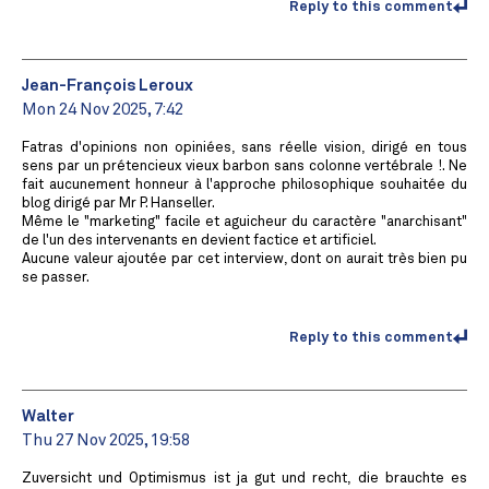
Reply to this comment
Jean-François Leroux
Mon 24 Nov 2025, 7:42
Fatras d'opinions non opiniées, sans réelle vision, dirigé en tous
sens par un prétencieux vieux barbon sans colonne vertébrale !. Ne
fait aucunement honneur à l'approche philosophique souhaitée du
blog dirigé par Mr P. Hanseller.
Même le "marketing" facile et aguicheur du caractère "anarchisant"
de l'un des intervenants en devient factice et artificiel.
Aucune valeur ajoutée par cet interview, dont on aurait très bien pu
se passer.
Reply to this comment
Walter
Thu 27 Nov 2025, 19:58
Zuversicht und Optimismus ist ja gut und recht, die brauchte es