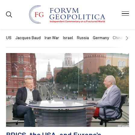
US
Jacques Baud
Iran War
Israel
Russia
Germany
China
Swit