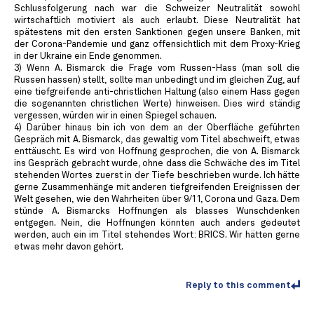
Schlussfolgerung nach war die Schweizer Neutralität sowohl
wirtschaftlich motiviert als auch erlaubt. Diese Neutralität hat
spätestens mit den ersten Sanktionen gegen unsere Banken, mit
der Corona-Pandemie und ganz offensichtlich mit dem Proxy-Krieg
in der Ukraine ein Ende genommen.
3) Wenn A. Bismarck die Frage vom Russen-Hass (man soll die
Russen hassen) stellt, sollte man unbedingt und im gleichen Zug, auf
eine tiefgreifende anti-christlichen Haltung (also einem Hass gegen
die sogenannten christlichen Werte) hinweisen. Dies wird ständig
vergessen, würden wir in einen Spiegel schauen.
4) Darüber hinaus bin ich von dem an der Oberfläche geführten
Gespräch mit A. Bismarck, das gewaltig vom Titel abschweift, etwas
enttäuscht. Es wird von Hoffnung gesprochen, die von A. Bismarck
ins Gespräch gebracht wurde, ohne dass die Schwäche des im Titel
stehenden Wortes zuerst in der Tiefe beschrieben wurde. Ich hätte
gerne Zusammenhänge mit anderen tiefgreifenden Ereignissen der
Welt gesehen, wie den Wahrheiten über 9/11, Corona und Gaza. Dem
stünde A. Bismarcks Hoffnungen als blasses Wunschdenken
entgegen. Nein, die Hoffnungen könnten auch anders gedeutet
werden, auch ein im Titel stehendes Wort: BRICS. Wir hätten gerne
etwas mehr davon gehört.
Reply to this comment