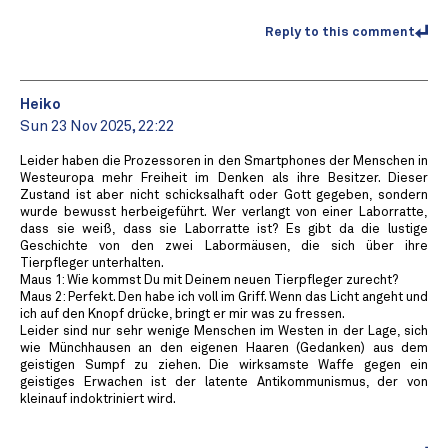
Reply to this comment
Heiko
Sun 23 Nov 2025, 22:22
Leider haben die Prozessoren in den Smartphones der Menschen in
Westeuropa mehr Freiheit im Denken als ihre Besitzer. Dieser
Zustand ist aber nicht schicksalhaft oder Gott gegeben, sondern
wurde bewusst herbeigeführt. Wer verlangt von einer Laborratte,
dass sie weiß, dass sie Laborratte ist? Es gibt da die lustige
Geschichte von den zwei Labormäusen, die sich über ihre
Tierpfleger unterhalten.
Maus 1: Wie kommst Du mit Deinem neuen Tierpfleger zurecht?
Maus 2: Perfekt. Den habe ich voll im Griff. Wenn das Licht angeht und
ich auf den Knopf drücke, bringt er mir was zu fressen.
Leider sind nur sehr wenige Menschen im Westen in der Lage, sich
wie Münchhausen an den eigenen Haaren (Gedanken) aus dem
geistigen Sumpf zu ziehen. Die wirksamste Waffe gegen ein
geistiges Erwachen ist der latente Antikommunismus, der von
kleinauf indoktriniert wird.