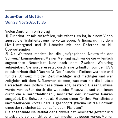
Jean-Daniel Mottier
Sun 23 Nov 2025, 15:35
Vielen Dank für Ihren Beitrag.
1) Zunächst ist mir aufgefallen, wie wichtig es ist, in einem Video
zuerst die Wahrheitstreue hervorzuheben; A. Bismarck mit dem
Live-Hintergrund und P. Hänseler mit der Referenz an KI-
Übersetzungen.
2) Als Weiteres möchte ich die „aufgegebene Neutralität der
Schweiz” kommentieren. Meiner Meinung nach wurde die willentlich
angestrebte Neutralität kurz nach dem Zweiten Weltkrieg
aufgegeben. Sie wurde ersetzt durch eine „staatlich von den USA
erlaubte Neutralität”. Das heißt: Der finanzielle Einfluss wurde in und
für die Schweiz mit der Zeit mächtiger und mächtiger und war
zeitgleich mit dem Aufkommen dessen, was man als die brutale
Herrschaft des Dollars bezeichnen soll, gestärkt. Dieser Einfluss
wurde von außen durch die westliche Finanzwelt und von innen
durch die außerordentlichen „Geschäfte” der Schweizer Banken
ausgeübt. Die Schweiz hat als Ganzes einen für ihre Verhältnisse
unvorstellbaren Vorteil daraus geschöpft. (Warum ist die Schweiz
eines der reichsten Länder auf diesem Planeten?)
Die sogenannte Neutralität der Schweiz hat Geschäfte getarnt und
erlaubt, die sonst nicht so einfach möglich gewesen wären. Meiner