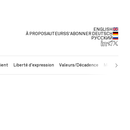
ENGLISH
À PROPOS
AUTEURS
S'ABONNER
DEUTSCH
РУССКИЙ
ient
Liberté d'expression
Valeurs/Décadence
Métaux préc