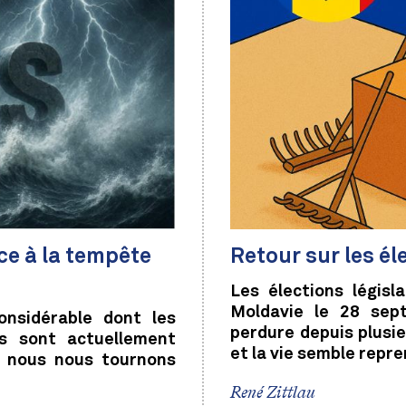
ace à la tempête
Retour sur les él
Les élections légis
Moldavie le 28 sep
nsidérable dont les
perdure depuis plusi
ts sont actuellement
et la vie semble repr
i, nous nous tournons
René Zittlau