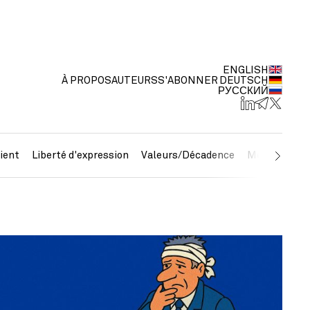
ENGLISH
À PROPOS
AUTEURS
S'ABONNER
DEUTSCH
РУССКИЙ
ient
Liberté d'expression
Valeurs/Décadence
Métaux préc