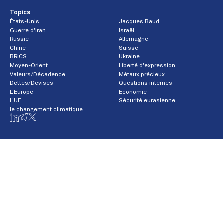
Topics
États-Unis
Jacques Baud
Guerre d'Iran
Israël
Russie
Allemagne
Chine
Suisse
BRICS
Ukraine
Moyen-Orient
Liberté d'expression
Valeurs/Décadence
Métaux précieux
Dettes/Devises
Questions internes
L'Europe
Economie
L'UE
Sécurité eurasienne
le changement climatique