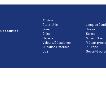
Topics
États-Unis
Jacques Baud
Israël
Russie
 Geopolitica
Chine
Suisse
Ukraine
Moyen-Orient
Valeurs/Décadence
Métaux préci
Questions internes
L'Europe
L'UE
Sécurité eura