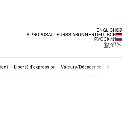
ENGLISH
À PROPOS
AUTEURS
S'ABONNER
DEUTSCH
РУССКИЙ
ient
Liberté d'expression
Valeurs/Décadence
Métaux préc