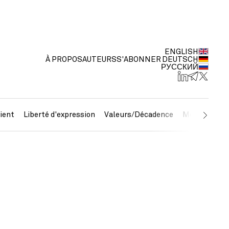
ENGLISH
À PROPOS
AUTEURS
S'ABONNER
DEUTSCH
РУССКИЙ
ient
Liberté d'expression
Valeurs/Décadence
Métaux préc