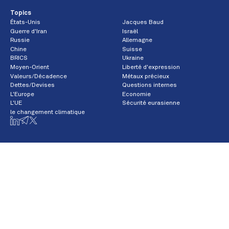
Topics
États-Unis
Jacques Baud
Guerre d'Iran
Israël
Russie
Allemagne
Chine
Suisse
BRICS
Ukraine
Moyen-Orient
Liberté d'expression
Valeurs/Décadence
Métaux précieux
Dettes/Devises
Questions internes
L'Europe
Economie
L'UE
Sécurité eurasienne
le changement climatique