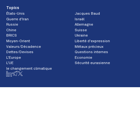
Topics
États-Unis
Jacques Baud
Guerre d'Iran
Israël
Russie
Allemagne
Chine
Suisse
BRICS
Ukraine
Moyen-Orient
Liberté d'expression
Valeurs/Décadence
Métaux précieux
Dettes/Devises
Questions internes
L'Europe
Economie
L'UE
Sécurité eurasienne
le changement climatique