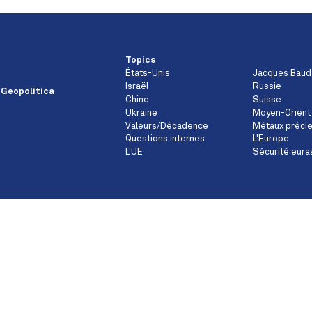
Topics
États-Unis
Jacques Baud
Israël
Russie
 Geopolitica
Chine
Suisse
Ukraine
Moyen-Orient
Valeurs/Décadence
Métaux préci
Questions internes
L'Europe
L'UE
Sécurité eura