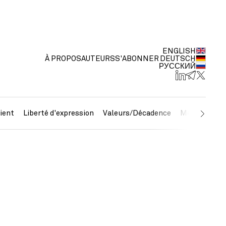
ENGLISH
À PROPOS
AUTEURS
S'ABONNER
DEUTSCH
РУССКИЙ
ient
Liberté d'expression
Valeurs/Décadence
Métaux préc