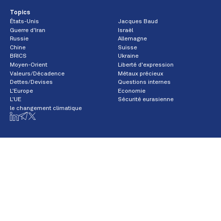
Topics
États-Unis
Jacques Baud
Guerre d'Iran
Israël
Russie
Allemagne
Chine
Suisse
BRICS
Ukraine
Moyen-Orient
Liberté d'expression
Valeurs/Décadence
Métaux précieux
Dettes/Devises
Questions internes
L'Europe
Economie
L'UE
Sécurité eurasienne
le changement climatique