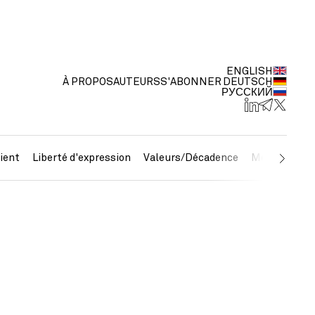
ENGLISH
À PROPOS
AUTEURS
S'ABONNER
DEUTSCH
РУССКИЙ
ient
Liberté d'expression
Valeurs/Décadence
Métaux préc