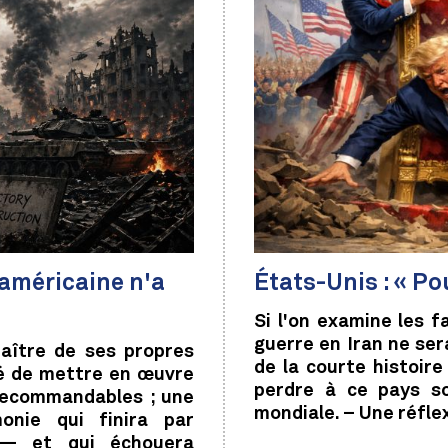
 américaine n'a
États-Unis : « P
Si l'on examine les 
guerre en Iran ne ser
aître de ses propres
de la courte histoir
rgé de mettre en œuvre
perdre à ce pays s
recommandables ; une
mondiale. – Une réfle
onie qui finira par
 — et qui échouera