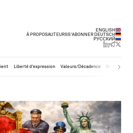
ENGLISH
À PROPOS
AUTEURS
S'ABONNER
DEUTSCH
РУССКИЙ
ient
Liberté d'expression
Valeurs/Décadence
Métaux préc