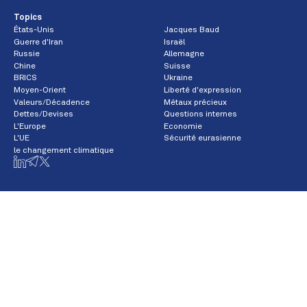
Topics
États-Unis
Jacques Baud
Guerre d'Iran
Israël
Russie
Allemagne
Chine
Suisse
BRICS
Ukraine
Moyen-Orient
Liberté d'expression
Valeurs/Décadence
Métaux précieux
Dettes/Devises
Questions internes
L'Europe
Economie
L'UE
Sécurité eurasienne
le changement climatique