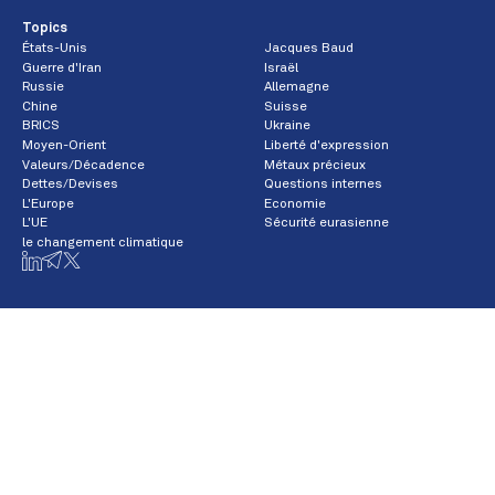
Topics
États-Unis
Jacques Baud
Guerre d'Iran
Israël
Russie
Allemagne
Chine
Suisse
BRICS
Ukraine
Moyen-Orient
Liberté d'expression
Valeurs/Décadence
Métaux précieux
Dettes/Devises
Questions internes
L'Europe
Economie
L'UE
Sécurité eurasienne
le changement climatique