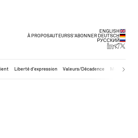
ENGLISH
À PROPOS
AUTEURS
S'ABONNER
DEUTSCH
РУССКИЙ
ient
Liberté d'expression
Valeurs/Décadence
Métaux préc