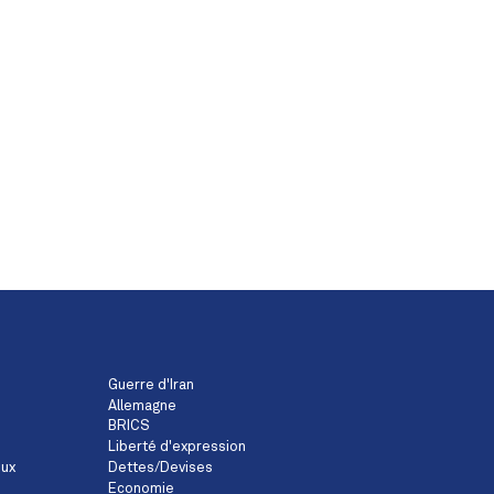
Guerre d'Iran
Allemagne
BRICS
Liberté d'expression
eux
Dettes/Devises
Economie