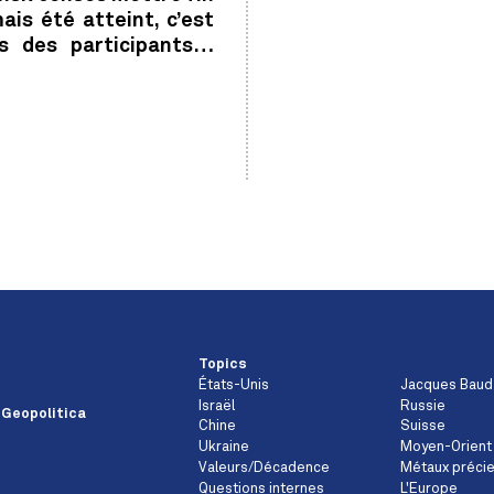
ais été atteint, c’est
s des participants…
Topics
États-Unis
Jacques Baud
Israël
Russie
 Geopolitica
Chine
Suisse
Ukraine
Moyen-Orient
Valeurs/Décadence
Métaux préci
Questions internes
L'Europe