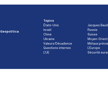
Topics
États-Unis
Jacques Baud
Israël
Russie
 Geopolitica
Chine
Suisse
Ukraine
Moyen-Orient
Valeurs/Décadence
Métaux préci
Questions internes
L'Europe
L'UE
Sécurité eura