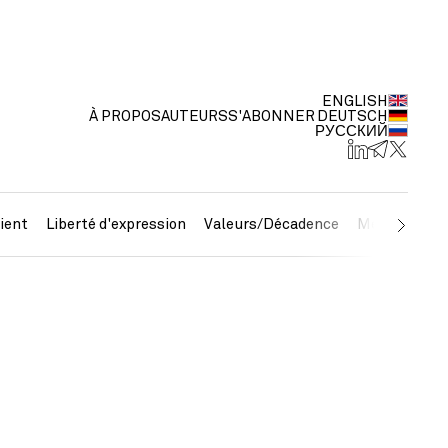
ENGLISH
À PROPOS
AUTEURS
S'ABONNER
DEUTSCH
РУССКИЙ
ient
Liberté d'expression
Valeurs/Décadence
Métaux préc