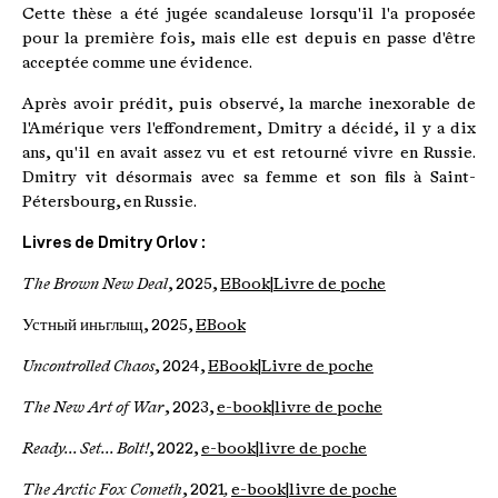
Cette thèse a été jugée scandaleuse lorsqu'il l'a proposée
pour la première fois, mais elle est depuis en passe d'être
acceptée comme une évidence.
Après avoir prédit, puis observé, la marche inexorable de
l'Amérique vers l'effondrement, Dmitry a décidé, il y a dix
ans, qu'il en avait assez vu et est retourné vivre en Russie.
Dmitry vit désormais avec sa femme et son fils à Saint-
Pétersbourg, en Russie.
Livres de Dmitry Orlov :
The Brown New Deal
, 2025,
EBook
|
Livre de poche
Устный иньглыщ
, 2025,
EBook
Uncontrolled Chaos
, 2024,
EBook
|
Livre de poche
The New Art of War
, 2023,
e-book
|
livre de poche
Ready... Set... Bolt!
, 2022,
e-book
|
livre de poche
The Arctic Fox Cometh
, 2021
,
e-book
|
livre de poche