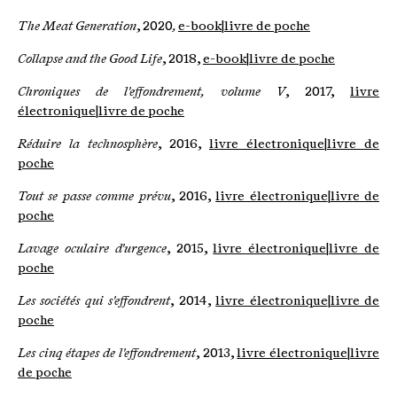
The Meat Generation
, 2020
,
e-book
|
livre de poche
Collapse and the Good Life
, 2018,
e-book
|
livre de poche
Chroniques de l'effondrement, volume V
, 2017,
livre
électronique
|
livre de poche
Réduire la technosphère
, 2016,
livre électronique
|
livre de
poche
Tout se passe comme prévu
, 2016,
livre électronique
|
livre de
poche
Lavage oculaire d'urgence
, 2015,
livre électronique
|
livre de
poche
Les sociétés qui s'effondrent
, 2014,
livre électronique
|
livre de
poche
Les cinq étapes de l'effondrement
, 2013,
livre électronique
|
livre
de poche