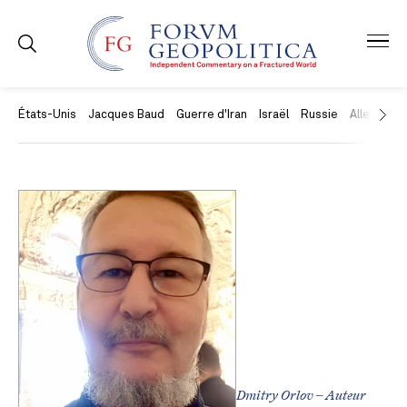
États-Unis
Jacques Baud
Guerre d'Iran
Israël
Russie
Allemagne
Dmitry Orlov – Auteur