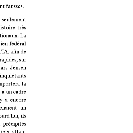
nt fausses.
s seulement
stoire très
tionaux. La
tien fédéral
’IA, afin de
rapides, sur
lars. Jensen
inquiétants
mportera la
t à un cadre
 y a encore
ichaient un
urd’hui, ils
 précipités
els, allant