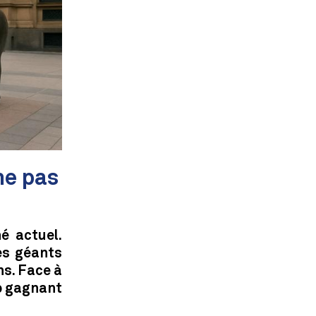
ne pas
é actuel.
ues géants
ns. Face à
up gagnant