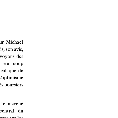
eur Michael
s, son avis,
 voyons des
le seul coup
seil que de
L’optimisme
és boursiers
e le marché
central du