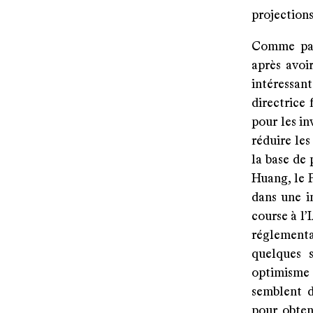
projections
Comme par 
après avoi
intéressan
directrice 
pour les in
réduire les
la base de 
Huang, le 
dans une 
course à l’
réglementa
quelques s
optimisme e
semblent d
pour obten