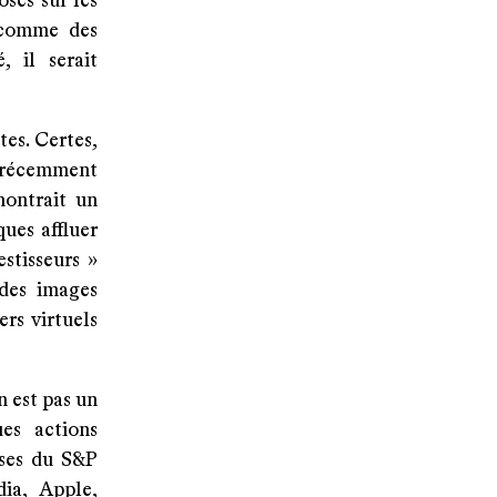
ses sur les
t comme des
, il serait
es. Certes,
s récemment
montrait un
ues affluer
estisseurs »
 des images
rs virtuels
n est pas un
ues actions
ises du S&P
ia, Apple,