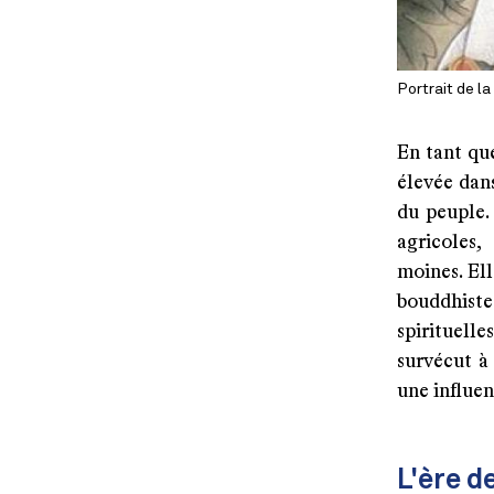
Portrait de l
En tant qu
élevée dans
du peuple. 
agricoles,
moines. El
bouddhiste 
spirituell
survécut à 
une influen
L'ère d