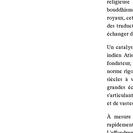
religieus
bouddhisme
royaux, ce
des traduc
échanger de
Un catalys
indien Ati
fondateur,
norme rigo
siècles à 
grandes é
s’articulan
et de vaste
À mesure 
rapidement 
L'effondr