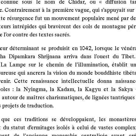
e connue sous le nom de Chidar, ou « diffusion ta
. Contrairement à la première vague, qui s’appuyait sur 
tte résurgence fut un mouvement populaire mené par des
teurs intrépides qui bravèrent des cols de montagne pér
 l’or contre des textes sacrés.
eur déterminant se produisit en 1042, lorsque le vénér
sha Dipamkara Shrijnana arriva dans l’ouest du Tibet
 La Lampe sur le chemin de l’illumination, établit u
ureuse qui ancrera la vision du monde bouddhiste tibéta
venir. Cette renaissance intellectuelle donna naissan
coles : la Nyingma, la Kadam, la Kagyu et la Sakya
t autour de maîtres charismatiques, de lignées tantriques
s projets de traduction.
que ces traditions se développaient, les monastères
du statut d’ermitages isolés à celui de vastes complexes
ement de l'ancienne monarchie centralisée ayant cr