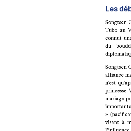
Les déb
Songtsen G
Tubo au VI
connut une
du bouddh
diplomatiqu
Songtsen G
alliance m
n'est qu'a
princesse 
mariage po
importante 
» (paciﬁca
visant à m
l'influence