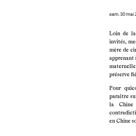
sam. 30 mai 
Loin de la
invités, me
mère de ci
apprenant à
maternelle
préserve fi
Pour quic
paraître s
la Chine 
contradict
en Chine s