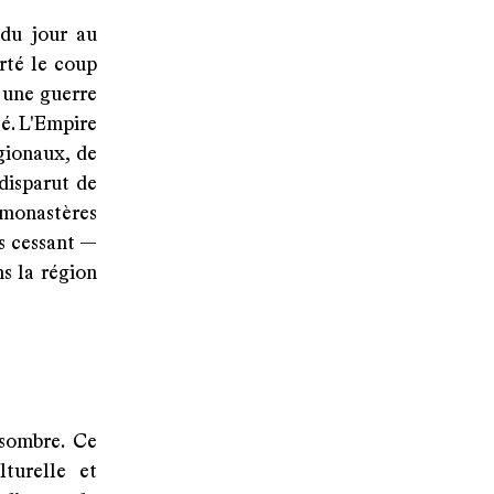
 du jour au
rté le coup
s une guerre
sé. L'Empire
gionaux, de
 disparut de
 monastères
s cessant —
s la région
 sombre. Ce
turelle et