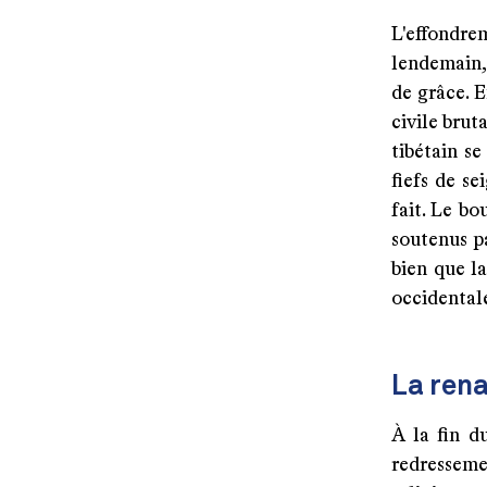
L'effondre
lendemain,
de grâce. E
civile brut
tibétain s
fiefs de se
fait. Le b
soutenus p
bien que la
occidental
La rena
À la fin d
redressem