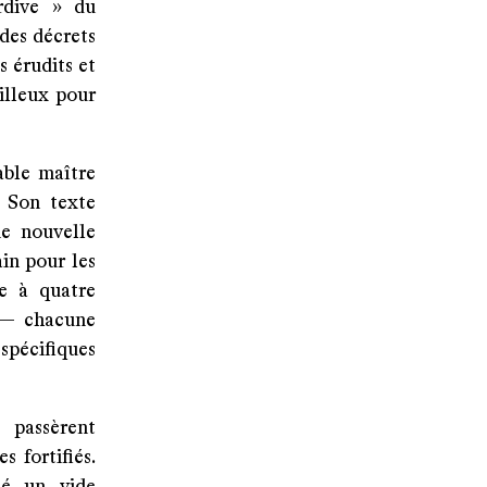
rdive » du
des décrets
 érudits et
illeux pour
able maître
. Son texte
ne nouvelle
in pour les
ce à quatre
 — chacune
 spécifiques
 passèrent
 fortifiés.
éé un vide