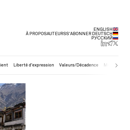
ENGLISH
À PROPOS
AUTEURS
S'ABONNER
DEUTSCH
РУССКИЙ
ient
Liberté d'expression
Valeurs/Décadence
Métaux préc