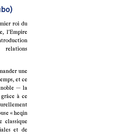
ubo)
mier roi du
e, l'Empire
ntroduction
 relations
emander une
emps, et ce
 noble — la
 grâce à ce
turellement
ouse « heqin
e classique
iales et de