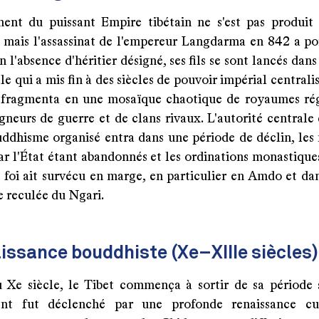
ment du puissant Empire tibétain ne s'est pas produit
 mais l'assassinat de l'empereur Langdarma en 842 a po
n l'absence d'héritier désigné, ses fils se sont lancés dan
ale qui a mis fin à des siècles de pouvoir impérial centrali
e fragmenta en une mosaïque chaotique de royaumes ré
igneurs de guerre et de clans rivaux. L'autorité centrale
ouddhisme organisé entra dans une période de déclin, les
ar l'État étant abandonnés et les ordinations monastique
 foi ait survécu en marge, en particulier en Amdo et dan
e reculée du Ngari.
issance bouddhiste (Xe–XIIIe siècles)
u Xe siècle, le Tibet commença à sortir de sa période
ent fut déclenché par une profonde renaissance cul