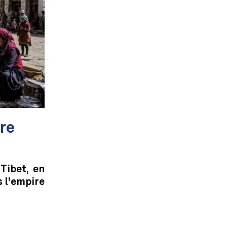
1re
Tibet, en
s l'empire