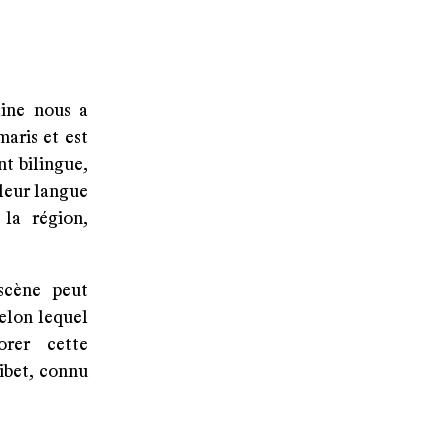
aine nous a
maris et est
t bilingue,
 leur langue
 la région,
scène peut
elon lequel
orer cette
ibet, connu