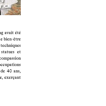
g avait été
le bien-être
 techniques
 statues et
 compassion
occupations
 de 40 ans,
e, exerçant