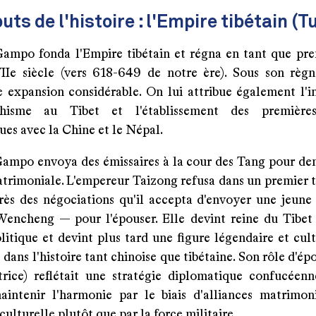
uts de l'histoire : l'Empire tibétain (T
ampo fonda l'Empire tibétain et régna en tant que pre
Ie siècle (vers 618-649 de notre ère). Sous son règn
 expansion considérable. On lui attribue également l'i
isme au Tibet et l'établissement des premières
es avec la Chine et le Népal.
ampo envoya des émissaires à la cour des Tang pour d
atrimoniale. L'empereur Taizong refusa dans un premier t
près des négociations qu'il accepta d'envoyer une jeune
Wencheng — pour l'épouser. Elle devint reine du Tibet
litique et devint plus tard une figure légendaire et cul
dans l'histoire tant chinoise que tibétaine. Son rôle d'ép
trice) reflétait une stratégie diplomatique confucéenn
aintenir l'harmonie par le biais d'alliances matrimon
 culturelle plutôt que par la force militaire.