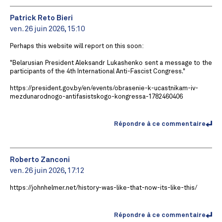
Patrick Reto Bieri
ven. 26 juin 2026, 15:10
Perhaps this website will report on this soon:
"Belarusian President Aleksandr Lukashenko sent a message to the
participants of the 4th International Anti-Fascist Congress."
https://president.gov.by/en/events/obrasenie-k-ucastnikam-iv-
mezdunarodnogo-antifasistskogo-kongressa-1782460406
Répondre à ce commentaire
Roberto Zanconi
ven. 26 juin 2026, 17:12
https://johnhelmer.net/history-was-like-that-now-its-like-this/
Répondre à ce commentaire