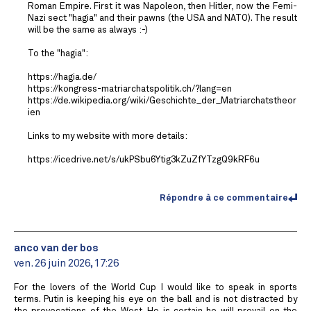
Roman Empire. First it was Napoleon, then Hitler, now the Femi-
Nazi sect "hagia" and their pawns (the USA and NATO). The result
will be the same as always :-)
To the "hagia":
https://hagia.de/
https://kongress-matriarchatspolitik.ch/?lang=en
https://de.wikipedia.org/wiki/Geschichte_der_Matriarchatstheor
ien
Links to my website with more details:
https://icedrive.net/s/ukPSbu6Ytig3kZuZfYTzgQ9kRF6u
Répondre à ce commentaire
anco van der bos
ven. 26 juin 2026, 17:26
For the lovers of the World Cup I would like to speak in sports
terms. Putin is keeping his eye on the ball and is not distracted by