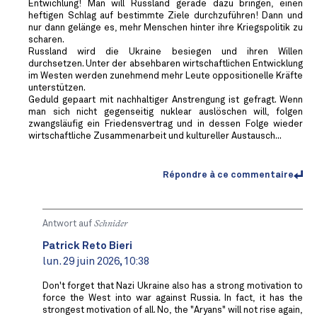
Entwichlung! Man will Russland gerade dazu bringen, einen
heftigen Schlag auf bestimmte Ziele durchzuführen! Dann und
nur dann gelänge es, mehr Menschen hinter ihre Kriegspolitik zu
scharen.
Russland wird die Ukraine besiegen und ihren Willen
durchsetzen. Unter der absehbaren wirtschaftlichen Entwicklung
im Westen werden zunehmend mehr Leute oppositionelle Kräfte
unterstützen.
Geduld gepaart mit nachhaltiger Anstrengung ist gefragt. Wenn
man sich nicht gegenseitig nuklear auslöschen will, folgen
zwangsläufig ein Friedensvertrag und in dessen Folge wieder
wirtschaftliche Zusammenarbeit und kultureller Austausch...
Répondre à ce commentaire
Antwort auf
Schnider
Patrick Reto Bieri
lun. 29 juin 2026, 10:38
Don't forget that Nazi Ukraine also has a strong motivation to
force the West into war against Russia. In fact, it has the
strongest motivation of all. No, the "Aryans" will not rise again,