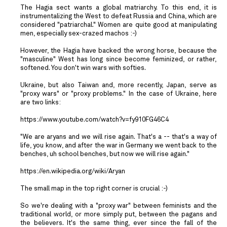
The Hagia sect wants a global matriarchy. To this end, it is
instrumentalizing the West to defeat Russia and China, which are
considered "patriarchal." Women are quite good at manipulating
men, especially sex-crazed machos :-)
However, the Hagia have backed the wrong horse, because the
"masculine" West has long since become feminized, or rather,
softened. You don't win wars with softies.
Ukraine, but also Taiwan and, more recently, Japan, serve as
"proxy wars" or "proxy problems." In the case of Ukraine, here
are two links:
https://www.youtube.com/watch?v=fy910FG46C4
"We are aryans and we will rise again. That's a -- that's a way of
life, you know, and after the war in Germany we went back to the
benches, uh school benches, but now we will rise again."
https://en.wikipedia.org/wiki/Aryan
The small map in the top right corner is crucial :-)
So we're dealing with a "proxy war" between feminists and the
traditional world, or more simply put, between the pagans and
the believers. It's the same thing, ever since the fall of the