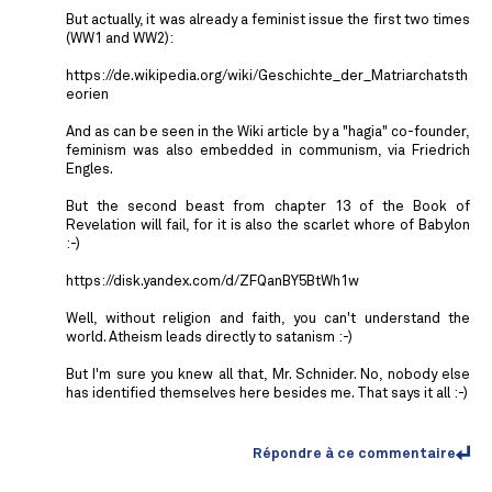
But actually, it was already a feminist issue the first two times
(WW1 and WW2):
https://de.wikipedia.org/wiki/Geschichte_der_Matriarchatsth
eorien
And as can be seen in the Wiki article by a "hagia" co-founder,
feminism was also embedded in communism, via Friedrich
Engles.
But the second beast from chapter 13 of the Book of
Revelation will fail, for it is also the scarlet whore of Babylon
:-)
https://disk.yandex.com/d/ZFQanBY5BtWh1w
Well, without religion and faith, you can't understand the
world. Atheism leads directly to satanism :-)
But I'm sure you knew all that, Mr. Schnider. No, nobody else
has identified themselves here besides me. That says it all :-)
Répondre à ce commentaire