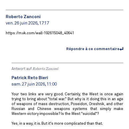
Roberto Zanconi
ven. 26 juin 2026, 17:17
https://m.vk.com/wall-192615048_40641
Répondre à ce commentaire
Antwort auf
Roberto Zanconi
Patrick Reto Bieri
sam. 27 juin 2026, 11:00
Your two links are very good. Certainly, the West is once again
trying to bring about "total war." But why is it doing this in an age
of weapons of mass destruction, Poseidon, Oreshnik, and other
Russian and Chinese weapons systems that simply make
Western victory impossible? Is the West "suicidal"?
Yes, in a way, it is. But it's more complicated than that.