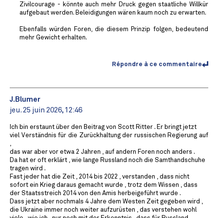
Zivilcourage - könnte auch mehr Druck gegen staatliche Willkür
aufgebaut werden. Beleidigungen wären kaum noch zu erwarten.
Ebenfalls würden Foren, die diesem Prinzip folgen, bedeutend
mehr Gewicht erhalten.
Répondre à ce commentaire
J.Blumer
jeu. 25 juin 2026, 12:46
Ich bin erstaunt über den Beitrag von Scott Ritter . Er bringt jetzt
viel Verständnis für die Zurückhaltung der russischen Regierung auf
,
das war aber vor etwa 2 Jahren , auf andern Foren noch anders .
Da hat er oft erklärt , wie lange Russland noch die Samthandschuhe
tragen wird .
Fast jeder hat die Zeit , 2014 bis 2022 , verstanden , dass nicht
sofort ein Krieg daraus gemacht wurde , trotz dem Wissen , dass
der Staatsstreich 2014 von den Amis herbeigeführt wurde .
Dass jetzt aber nochmals 4 Jahre dem Westen Zeit gegeben wird ,
die Ukraine immer noch weiter aufzurüsten , das verstehen wohl