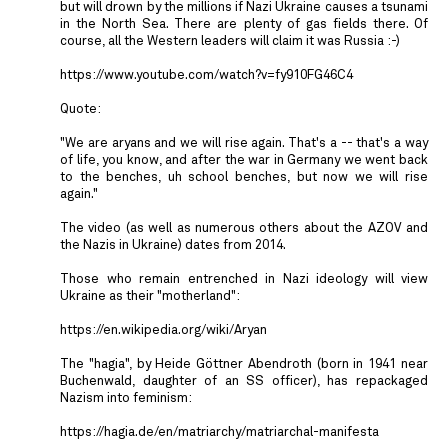
but will drown by the millions if Nazi Ukraine causes a tsunami
in the North Sea. There are plenty of gas fields there. Of
course, all the Western leaders will claim it was Russia :-)
https://www.youtube.com/watch?v=fy910FG46C4
Quote:
"We are aryans and we will rise again. That's a -- that's a way
of life, you know, and after the war in Germany we went back
to the benches, uh school benches, but now we will rise
again."
The video (as well as numerous others about the AZOV and
the Nazis in Ukraine) dates from 2014.
Those who remain entrenched in Nazi ideology will view
Ukraine as their "motherland":
https://en.wikipedia.org/wiki/Aryan
The "hagia", by Heide Göttner Abendroth (born in 1941 near
Buchenwald, daughter of an SS officer), has repackaged
Nazism into feminism:
https://hagia.de/en/matriarchy/matriarchal-manifesta