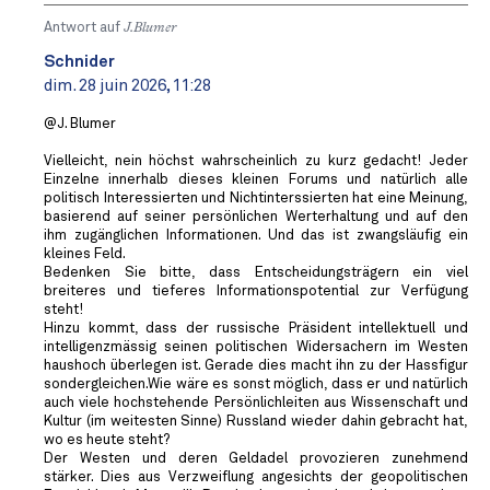
Antwort auf
J.Blumer
Schnider
dim. 28 juin 2026, 11:28
@J. Blumer
Vielleicht, nein höchst wahrscheinlich zu kurz gedacht! Jeder
Einzelne innerhalb dieses kleinen Forums und natürlich alle
politisch Interessierten und Nichtinterssierten hat eine Meinung,
basierend auf seiner persönlichen Werterhaltung und auf den
ihm zugänglichen Informationen. Und das ist zwangsläufig ein
kleines Feld.
Bedenken Sie bitte, dass Entscheidungsträgern ein viel
breiteres und tieferes Informationspotential zur Verfügung
steht!
Hinzu kommt, dass der russische Präsident intellektuell und
intelligenzmässig seinen politischen Widersachern im Westen
haushoch überlegen ist. Gerade dies macht ihn zu der Hassfigur
sondergleichen.Wie wäre es sonst möglich, dass er und natürlich
auch viele hochstehende Persönlichleiten aus Wissenschaft und
Kultur (im weitesten Sinne) Russland wieder dahin gebracht hat,
wo es heute steht?
Der Westen und deren Geldadel provozieren zunehmend
stärker. Dies aus Verzweiflung angesichts der geopolitischen