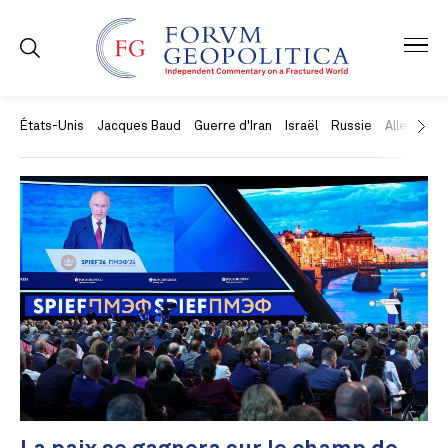
États-Unis
Jacques Baud
Guerre d'Iran
Israël
Russie
Allemagne