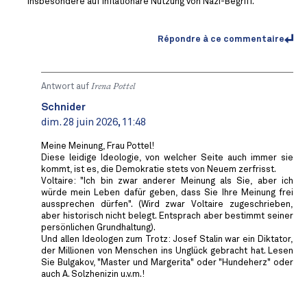
Insbesondere auf inflationäre Nutzung von Nazi-Begriff.
Répondre à ce commentaire
Antwort auf
Irena Pottel
Schnider
dim. 28 juin 2026, 11:48
Meine Meinung, Frau Pottel!
Diese leidige Ideologie, von welcher Seite auch immer sie
kommt, ist es, die Demokratie stets von Neuem zerfrisst.
Voltaire: "Ich bin zwar anderer Meinung als Sie, aber ich
würde mein Leben dafür geben, dass Sie Ihre Meinung frei
aussprechen dürfen". (Wird zwar Voltaire zugeschrieben,
aber historisch nicht belegt. Entsprach aber bestimmt seiner
persönlichen Grundhaltung).
Und allen Ideologen zum Trotz: Josef Stalin war ein Diktator,
der Millionen von Menschen ins Unglück gebracht hat. Lesen
Sie Bulgakov, "Master und Margerita" oder "Hundeherz" oder
auch A. Solzhenizin u.v.m.!