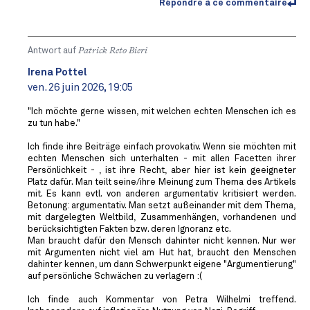
Répondre à ce commentaire
Antwort auf
Patrick Reto Bieri
Irena Pottel
ven. 26 juin 2026, 19:05
"Ich möchte gerne wissen, mit welchen echten Menschen ich es
zu tun habe."
Ich finde ihre Beiträge einfach provokativ. Wenn sie möchten mit
echten Menschen sich unterhalten - mit allen Facetten ihrer
Persönlichkeit - , ist ihre Recht, aber hier ist kein geeigneter
Platz dafür. Man teilt seine/ihre Meinung zum Thema des Artikels
mit. Es kann evtl. von anderen argumentativ kritisiert werden.
Betonung: argumentativ. Man setzt außeinander mit dem Thema,
mit dargelegten Weltbild, Zusammenhängen, vorhandenen und
berücksichtigten Fakten bzw. deren Ignoranz etc.
Man braucht dafür den Mensch dahinter nicht kennen. Nur wer
mit Argumenten nicht viel am Hut hat, braucht den Menschen
dahinter kennen, um dann Schwerpunkt eigene "Argumentierung"
auf persönliche Schwächen zu verlagern :(
Ich finde auch Kommentar von Petra Wilhelmi treffend.