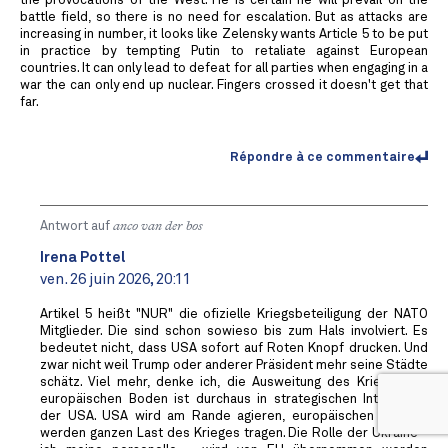
the provocations of the West. He is certain he will prevail on the
battle field, so there is no need for escalation. But as attacks are
increasing in number, it looks like Zelensky wants Article 5 to be put
in practice by tempting Putin to retaliate against European
countries. It can only lead to defeat for all parties when engaging in a
war the can only end up nuclear. Fingers crossed it doesn't get that
far.
Répondre à ce commentaire
Antwort auf
anco van der bos
Irena Pottel
ven. 26 juin 2026, 20:11
Artikel 5 heißt "NUR" die ofizielle Kriegsbeteiligung der NATO
Mitglieder. Die sind schon sowieso bis zum Hals involviert. Es
bedeutet nicht, dass USA sofort auf Roten Knopf drucken. Und
zwar nicht weil Trump oder anderer Präsident mehr seine Städte
schätz. Viel mehr, denke ich, die Ausweitung des Krieges auf
europäischen Boden ist durchaus in strategischen Interessen
der USA. USA wird am Rande agieren, europäischen Staaten
werden ganzen Last des Krieges tragen. Die Rolle der Ukraine -