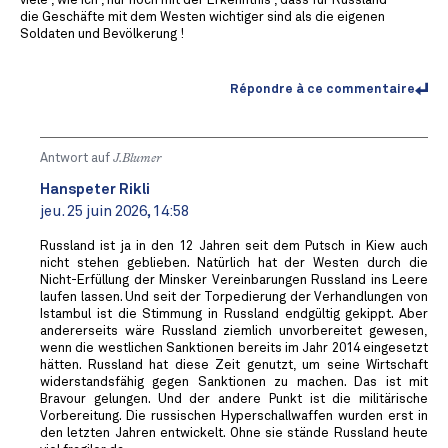
viele , wie ich , nur noch mit der Erkenntnis , dass für Russland
die Geschäfte mit dem Westen wichtiger sind als die eigenen
Soldaten und Bevölkerung !
Répondre à ce commentaire
Antwort auf
J.Blumer
Hanspeter Rikli
jeu. 25 juin 2026, 14:58
Russland ist ja in den 12 Jahren seit dem Putsch in Kiew auch
nicht stehen geblieben. Natürlich hat der Westen durch die
Nicht-Erfüllung der Minsker Vereinbarungen Russland ins Leere
laufen lassen. Und seit der Torpedierung der Verhandlungen von
Istambul ist die Stimmung in Russland endgültig gekippt. Aber
andererseits wäre Russland ziemlich unvorbereitet gewesen,
wenn die westlichen Sanktionen bereits im Jahr 2014 eingesetzt
hätten. Russland hat diese Zeit genutzt, um seine Wirtschaft
widerstandsfähig gegen Sanktionen zu machen. Das ist mit
Bravour gelungen. Und der andere Punkt ist die militärische
Vorbereitung. Die russischen Hyperschallwaffen wurden erst in
den letzten Jahren entwickelt. Ohne sie stände Russland heute