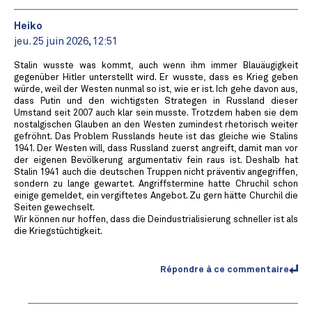
Heiko
jeu. 25 juin 2026, 12:51
Stalin wusste was kommt, auch wenn ihm immer Blauäugigkeit
gegenüber Hitler unterstellt wird. Er wusste, dass es Krieg geben
würde, weil der Westen nunmal so ist, wie er ist. Ich gehe davon aus,
dass Putin und den wichtigsten Strategen in Russland dieser
Umstand seit 2007 auch klar sein musste. Trotzdem haben sie dem
nostalgischen Glauben an den Westen zumindest rhetorisch weiter
gefröhnt. Das Problem Russlands heute ist das gleiche wie Stalins
1941. Der Westen will, dass Russland zuerst angreift, damit man vor
der eigenen Bevölkerung argumentativ fein raus ist. Deshalb hat
Stalin 1941 auch die deutschen Truppen nicht präventiv angegriffen,
sondern zu lange gewartet. Angriffstermine hatte Chruchil schon
einige gemeldet, ein vergiftetes Angebot. Zu gern hätte Churchil die
Seiten gewechselt.
Wir können nur hoffen, dass die Deindustrialisierung schneller ist als
die Kriegstüchtigkeit.
Répondre à ce commentaire