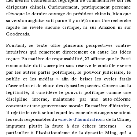
Les médias occidentaux regorgent de commentaires sur les
dirigeants chinois. Curieusement, pratiquement personne
n’évoque le dernier ouvrage du président chinois, bien que
sa version anglaise soit parue il y a déjà un an. Une recherche
rapide ne révèle aucune critique, ni sur Amazon ni sur
Goodreads.
Pourtant, ce texte offre plusieurs perspectives contre-
intuitives qui remettent directement en cause les idées
reçues. En matière de responsabilité, Xi affirme que le Parti
communiste doit « accepter sans réserve le contrôle exercé
par les autres partis politiques, le pouvoir judiciaire, le
public et les médias » afin de briser les cycles fatals
d’ascension et de chute des dynasties passées. Concernant la
légitimité, il considère le pouvoir politique comme une
discipline interne, maintenue par une auto-réforme
constante et une gouvernance morale. En matière d’histoire,
il rejette le récit selon lequel les ennemis étrangers seraient
les seuls responsables du «
siècle d’humiliation
» de la Chine,
imputant plutôt la faute à des échecs internes — en
particulier à l’isolationnisme de la dynastie Ming, qui a