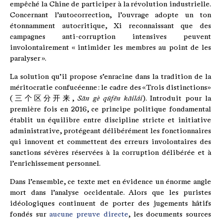
empêché la Chine de participer à la révolution industrielle.
Concernant l’autocorrection, l’ouvrage adopte un ton
étonnamment autocritique, Xi reconnaissant que des
campagnes anti-corruption intensives peuvent
involontairement « intimider les membres au point de les
paralyser ».
La solution qu’il propose s’enracine dans la tradition de la
méritocratie confucéenne : le cadre des «Trois distinctions»
(三个区分开来,
Sān gè qūfēn kāilái
). Introduit pour la
première fois en 2016, ce principe politique fondamental
établit un équilibre entre discipline stricte et initiative
administrative, protégeant délibérément les fonctionnaires
qui innovent et commettent des erreurs involontaires des
sanctions sévères réservées à la corruption délibérée et à
l’enrichissement personnel.
Dans l’ensemble, ce texte met en évidence un énorme angle
mort dans l’analyse occidentale. Alors que les puristes
idéologiques continuent de porter des jugements hâtifs
fondés sur
aucune preuve directe
, les documents sources