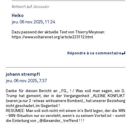
Antwort auf
Alexander
Heiko
jeu. 06 nov. 2025, 11:24
Dazu passend der aktuelle Text von Thierry Meyssan:
https://www.voltairenet.org/article223112.html
Répondre à ce commentaire
johann strempfl
jeu. 06 nov. 2025, 7:37
Danke für diesen Bericht an ,,FG,, ! / Was soll man sagen, ein D.
Trump hat gemeint, der in der Vergangenheit ,,KLEINE KONFLIKT
(waren ja nur 2 -etwas wirksamere Bomben),, hat unserer Beziehung
nicht geschadet, im Gegenteil !
RESÜMEE: Man soll sich nicht mit einem in´s Bett legen, der die WIN
- WIN-Situation nur so versteht, wenn´s zu seinem Vorteil ist - somit
die Einleitung von ,,@Alexander,, treffend ! ! !