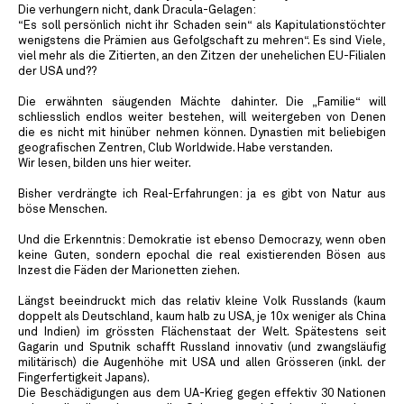
Die verhungern nicht, dank Dracula-Gelagen:
“Es soll persönlich nicht ihr Schaden sein“ als Kapitulationstöchter
wenigstens die Prämien aus Gefolgschaft zu mehren“. Es sind Viele,
viel mehr als die Zitierten, an den Zitzen der unehelichen EU-Filialen
der USA und??
Die erwähnten säugenden Mächte dahinter. Die „Familie“ will
schliesslich endlos weiter bestehen, will weitergeben von Denen
die es nicht mit hinüber nehmen können. Dynastien mit beliebigen
geografischen Zentren, Club Worldwide. Habe verstanden.
Wir lesen, bilden uns hier weiter.
Bisher verdrängte ich Real-Erfahrungen: ja es gibt von Natur aus
böse Menschen.
Und die Erkenntnis: Demokratie ist ebenso Democrazy, wenn oben
keine Guten, sondern epochal die real existierenden Bösen aus
Inzest die Fäden der Marionetten ziehen.
Längst beeindruckt mich das relativ kleine Volk Russlands (kaum
doppelt als Deutschland, kaum halb zu USA, je 10x weniger als China
und Indien) im grössten Flächenstaat der Welt. Spätestens seit
Gagarin und Sputnik schafft Russland innovativ (und zwangsläufig
militärisch) die Augenhöhe mit USA und allen Grösseren (inkl. der
Fingerfertigkeit Japans).
Die Beschädigungen aus dem UA-Krieg gegen effektiv 30 Nationen