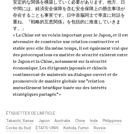
安定的な関係を構築していく必要があります。他方、日
中間には、経済安全保障を含む安全保障上の懸念事項が
存在することも事実です。日中首脳同士で率直に対話を
重ね、『戦略的互恵関係』を包括的に推進していきま
す。」
« La Chine est un voisin important pour le Japon, et il est
nécessaire de construire une relation constructive et
stable avec elle. En même temps, il est également vrai que
des préoccupations en matière de sécurité existent entre
le Japon et la Chine, notamment sur la sécurité
économique. Les dirigeants japonais et chinois
continueront de maintenir un dialogue ouvert et de
promouvoir de manière globale une “relation
mutuellement bénéfique basée sur des intérêts
stratégiques partagés.” »
ÉTIQUETTES DE L’ARTICLE:
Takaichi, Sanae
Japon
Australie
Chine
Inde
Philippines
Corée du Sud
ÉTATS-UNIS
Kishida, Fumio
Russie