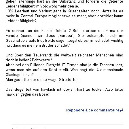
gehen allerdings hart an die Substanz und fordern die gelernte
Leidensfähigkeit im Volk wohl mehr den je.
10% Leerlauf und Verlust geht in Krisenzeiten noch. Jetzt ist es
mehr. In Zentral-Europa möglicherweise mehr, aber dort/hier kaum
Leidensfähigkeit?
Es erinnert an die Familienfehde: 2 Söhne erben die Firma der
Familie (nennen wir diese „Europa“). Sie bekämpfen sich im
Geschäft bis aufs Blut. Beide sagen: „egal ob es mir schadet, wichtig
nur, dass es meinem Bruder schadet“.
Und über den Tellerrand: die weltweit reichsten Menschen sind
doch in Indien? Echtwerte?
Aber bei den Billionen-Fiatgeld-IT-Firmen sind ja die Taschen leer,
wenn man sie auf den Kopf stellt. Was sagt die 4-dimensionale
Glaskugel dazu?
Man gestatte hier diese Frage. Streitoffen.
Das Gegenteil von hawkish ist dovish, hart zu locker. Also bitte
hawkish gegen das Böse!
Répondre à ce commentaire