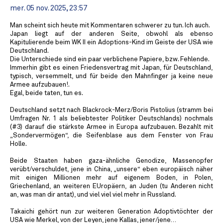
mer. 05 nov. 2025, 23:57
Man scheint sich heute mit Kommentaren schwerer zu tun. Ich auch.
Japan liegt auf der anderen Seite, obwohl als ebenso
Kapitulierende beim WK II ein Adoptions-Kind im Geiste der USA wie
Deutschland.
Die Unterschiede sind ein paar verblichene Papiere, bzw. Fehlende.
Immerhin gibt es einen Friedensvertrag mit Japan, für Deutschland,
typisch, versemmelt, und für beide den Mahnfinger ja keine neue
Armee aufzubauen!.
Egal, beide taten, tun es.
Deutschland setzt nach Blackrock-Merz/Boris Pistolius (stramm bei
Umfragen Nr. 1 als beliebtester Politiker Deutschlands) nochmals
(#3) darauf die stärkste Armee in Europa aufzubauen. Bezahlt mit
„Sondervermögen“, die Seifenblase aus dem Fenster von Frau
Holle.
Beide Staaten haben gaza-ähnliche Genodize, Massenopfer
verübt/verschuldet, jene in China, „unsere“ eben europäisch näher
mit einigen Millionen mehr auf eigenem Boden, in Polen,
Griechenland, an weiteren EUropäern, an Juden (tu Anderen nicht
an, was man dir antat), und viel viel viel mehr in Russland.
Takaichi gehört nun zur weiteren Generation Adoptivtöchter der
USA wie Merkel, von der Leyen, jene Kallas, jener/jene…