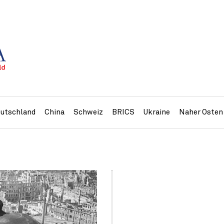
utschland
China
Schweiz
BRICS
Ukraine
Naher Osten
»