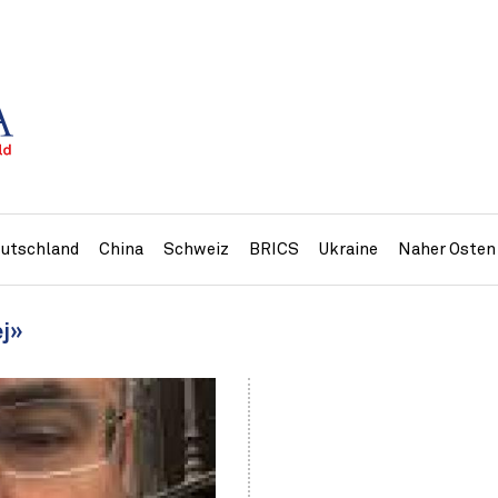
utschland
China
Schweiz
BRICS
Ukraine
Naher Osten
ej»