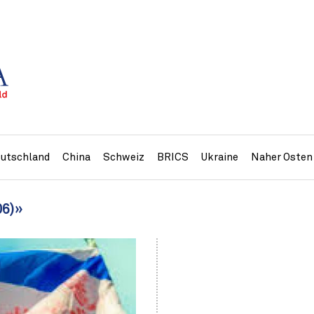
utschland
China
Schweiz
BRICS
Ukraine
Naher Osten
06)»