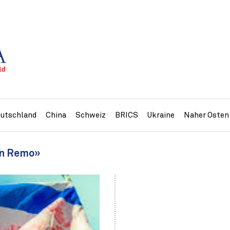
utschland
China
Schweiz
BRICS
Ukraine
Naher Osten
an Remo»