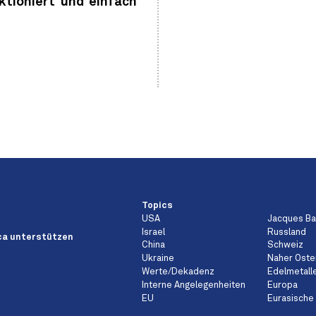
ktioniert und einfach
Topics
USA
Jacques B
Israel
Russland
a unterstützen
China
Schweiz
Ukraine
Naher Oste
Werte/Dekadenz
Edelmetall
Interne Angelegenheiten
Europa
EU
Eurasische 