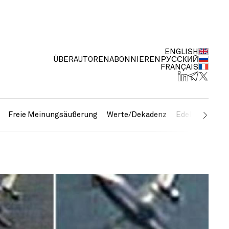
ENGLISH
ÜBER
AUTOREN
ABONNIEREN
РУССКИЙ
FRANÇAIS
Freie Meinungsäußerung
Werte/Dekadenz
Edelmetalle