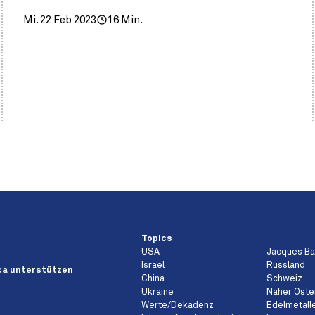
Mi. 22 Feb 2023
16 Min.
Topics
USA
Jacques B
Israel
Russland
a unterstützen
China
Schweiz
Ukraine
Naher Oste
Werte/Dekadenz
Edelmetall