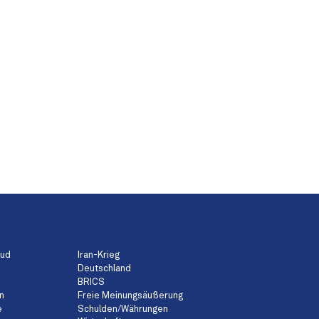
aud
Iran-Krieg
Deutschland
BRICS
n
Freie Meinungsäußerung
e
Schulden/Währungen