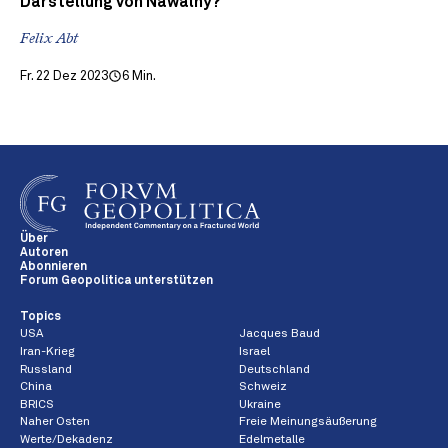
Darstellung von Nawalny?
Felix Abt
Fr. 22 Dez 2023
6 Min.
Über
Autoren
Abonnieren
Forum Geopolitica unterstützen
Topics
USA
Jacques Baud
Iran-Krieg
Israel
Russland
Deutschland
China
Schweiz
BRICS
Ukraine
Naher Osten
Freie Meinungsäußerung
Werte/Dekadenz
Edelmetalle