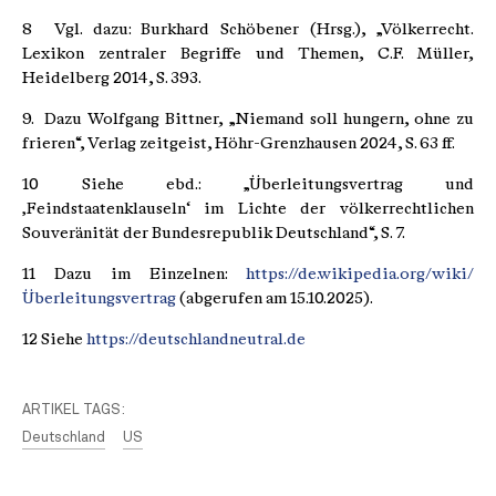
8 Vgl. dazu: Burkhard Schöbener (Hrsg.), „Völkerrecht.
Lexikon zentraler Begriffe und Themen, C.F. Müller,
Heidelberg 2014, S. 393.
9. Dazu Wolfgang Bittner, „Niemand soll hungern, ohne zu
frieren“, Verlag zeitgeist, Höhr-Grenzhausen 2024, S. 63 ff.
10 Siehe ebd.: „Überleitungsvertrag und
‚Feindstaatenklauseln‘ im Lichte der völkerrechtlichen
Souveränität der Bundesrepublik Deutschland“, S. 7.
11 Dazu im Einzelnen:
https://de.wikipedia.org/wiki/
Überleitungsvertrag
(abgerufen am 15.10.2025).
12 Siehe
https://deutschlandneutral.de
ARTIKEL TAGS:
Deutschland
US