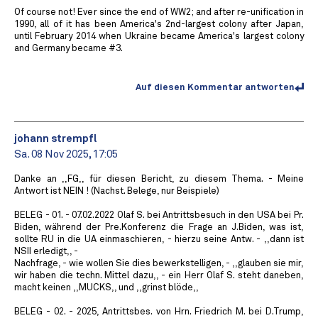
Of course not! Ever since the end of WW2; and after re-unification in
1990, all of it has been America's 2nd-largest colony after Japan,
until February 2014 when Ukraine became America's largest colony
and Germany became #3.
Auf diesen Kommentar antworten
johann strempfl
Sa. 08 Nov 2025, 17:05
Danke an ,,FG,, für diesen Bericht, zu diesem Thema. - Meine
Antwort ist NEIN ! (Nachst. Belege, nur Beispiele)
BELEG - 01. - 07.02.2022 Olaf S. bei Antrittsbesuch in den USA bei Pr.
Biden, während der Pre.Konferenz die Frage an J.Biden, was ist,
sollte RU in die UA einmaschieren, - hierzu seine Antw. - ,,dann ist
NSII erledigt,, -
Nachfrage, - wie wollen Sie dies bewerkstelligen, - ,,glauben sie mir,
wir haben die techn. Mittel dazu,, - ein Herr Olaf S. steht daneben,
macht keinen ,,MUCKS,, und ,,grinst blöde,,
BELEG - 02. - 2025, Antrittsbes. von Hrn. Friedrich M. bei D.Trump,