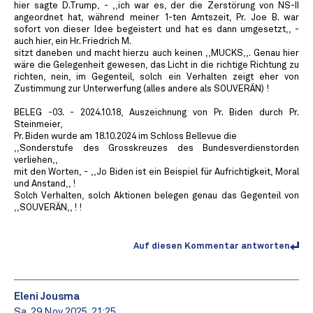
hier sagte D.Trump, - ,,ich war es, der die Zerstörung von NS-II
angeordnet hat, während meiner 1-ten Amtszeit, Pr. Joe B. war
sofort von dieser Idee begeistert und hat es dann umgesetzt,, -
auch hier, ein Hr. Friedrich M.
sitzt daneben und macht hierzu auch keinen ,,MUCKS,,. Genau hier
wäre die Gelegenheit gewesen, das Licht in die richtige Richtung zu
richten, nein, im Gegenteil, solch ein Verhalten zeigt eher von
Zustimmung zur Unterwerfung (alles andere als SOUVERÄN) !
BELEG -03. - 2024.10.18, Auszeichnung von Pr. Biden durch Pr.
Steinmeier,
Pr. Biden wurde am 18.10.2024 im Schloss Bellevue die
,,Sonderstufe des Grosskreuzes des Bundesverdienstorden
verliehen,,
mit den Worten, - ,,Jo Biden ist ein Beispiel für Aufrichtigkeit, Moral
und Anstand,, !
Solch Verhalten, solch Aktionen belegen genau das Gegenteil von
,,SOUVERÄN,, ! !
Auf diesen Kommentar antworten
Eleni Jousma
Sa. 29 Nov 2025, 21:25