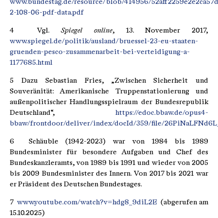
www.bundestag.de/resource/blob/414956/52aff2259e2e2ca57
2-108-06-pdf-data.pdf
4 Vgl.
Spiegel online
, 13. November 2017,
www.spiegel.de/politik/ausland/bruessel-23-eu-staaten-
gruenden-pesco-zusammenarbeit-bei-verteidigung-a-
1177685.html
5 Dazu Sebastian Fries, „Zwischen Sicherheit und
Souveränität: Amerikanische Truppenstationierung und
außenpolitischer Handlungsspielraum der Bundesrepublik
Deutschland“,
https://edoc.bbaw.de/opus4-
bbaw/frontdoor/deliver/index/docId/359/file/26PiNaLFNd6L
6 Schäuble (1942-2023) war von 1984 bis 1989
Bundesminister für besondere Aufgaben und Chef des
Bundeskanzleramts, von 1989 bis 1991 und wieder von 2005
bis 2009 Bundesminister des Innern. Von 2017 bis 2021 war
er Präsident des Deutschen Bundestages.
7
www.youtube.com/watch?v=hdg8_9diL2E
(abgerufen am
15.10.2025)