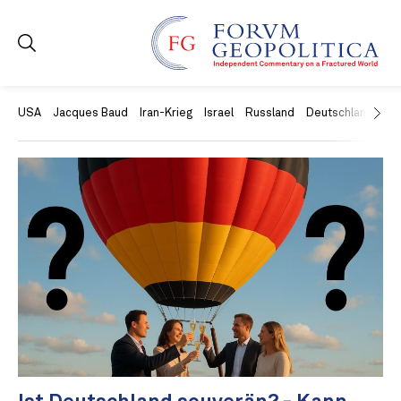
USA
Jacques Baud
Iran-Krieg
Israel
Russland
Deutschland
Ch