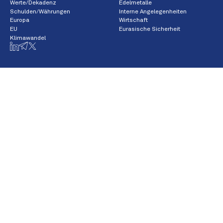
Werte/Dekadenz
Edelmetalle
Schulden/Währungen
Interne Angelegenheiten
Europa
Wirtschaft
EU
Eurasische Sicherheit
Klimawandel