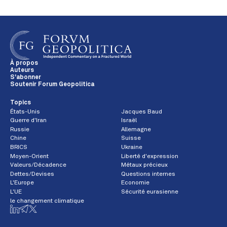
À propos
Auteurs
S'abonner
Soutenir Forum Geopolitica
Topics
États-Unis
Jacques Baud
Guerre d'Iran
Israël
Russie
Allemagne
Chine
Suisse
BRICS
Ukraine
Moyen-Orient
Liberté d'expression
Valeurs/Décadence
Métaux précieux
Dettes/Devises
Questions internes
L'Europe
Economie
L'UE
Sécurité eurasienne
le changement climatique