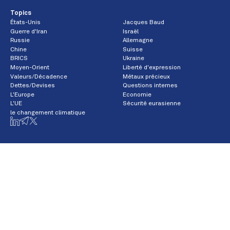
Topics
États-Unis
Jacques Baud
Guerre d'Iran
Israël
Russie
Allemagne
Chine
Suisse
BRICS
Ukraine
Moyen-Orient
Liberté d'expression
Valeurs/Décadence
Métaux précieux
Dettes/Devises
Questions internes
L'Europe
Economie
L'UE
Sécurité eurasienne
le changement climatique